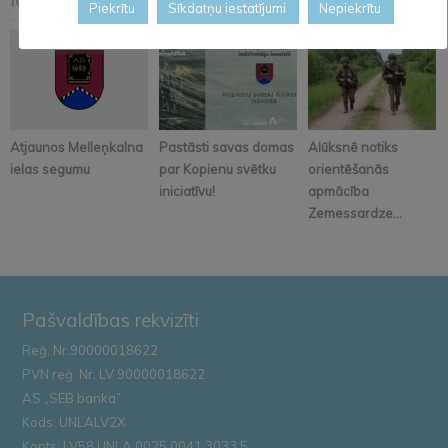
<
>
Piekrītu
Sīkdatņu iestatījumi
Nepiekrītu
Atjaunos Melleņkalna
Pastāsti savas domas
Alūksnē notiks
ielas segumu
par Kopienu svētku
orientēšanās
iniciatīvu!
apmācība
Zemessardze...
Pašvaldības rekvizīti
Reģ. Nr.90000018622
PVN reģ. Nr. LV 90000018622
AS „SEB banka”
Kods: UNLALV2X
Konts: LV58 UNLA 0025 0041 3033 5