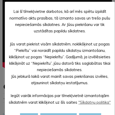
Lai šī tīmekļvietne darbotos, kā arī mēs spētu izpildīt
normatīvo aktu prasības, tā izmanto savas un trešo pušu
nepieciešamās sīkdatnes. Ar Jūsu piekrišanu var tik
uzstādītas papildu sīkdatnes.
Jūs varat piekrist visām sīkdatnēm, noklikšķinot uz pogas
“Piekrītu” vai noraidīt papildu sīkdatņu izmantošanu,
klikšķinot uz pogas “Nepiekrītu”. Gadījumā, ja izvēlēsieties
klikšķināt uz “Nepiekrītu”, jūsu datorā tiks saglabātas tikai
nepieciešamās sīkdatnes.
Jūs jebkurā laikā varat mainīt savas piekrišanas izvēles,
atjauninot sīkdatņu iestatījumus.
Iegūt vairāk informācijas par tīmekļvietnē izmantotajām
← Iepriekšējā ziņa
Nākošā ziņa →
sīkdatnēm varat klikšķinot uz šīs saites
"Sīkdatņu politika"
Iesakām arī šo