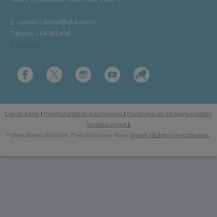
E – pasts – dome@aluksne.lv
Tālrunis – 64381496
E-adrese
Lapas karte
|
Piekļūstamības paziņojums
|
Privātuma un sīkdatņu politika
tīmekļa vietnē
|
Pašreizējais stāvoklis: Piekrišana nav dota.
Mainīt sīkdatņu iestatījumus.