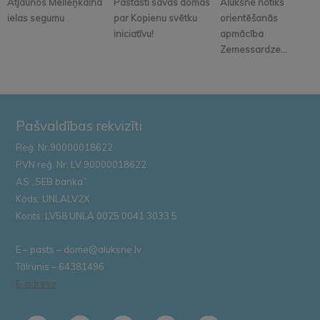
Atjaunos Melleņkalna
Pastāsti savas domas
Alūksnē notiks
ielas segumu
par Kopienu svētku
orientēšanās
iniciatīvu!
apmācība
Zemessardze...
Pašvaldības rekvizīti
Reģ. Nr.90000018622
PVN reģ. Nr. LV 90000018622
AS „SEB banka”
Kods: UNLALV2X
Konts: LV58 UNLA 0025 0041 3033 5
E – pasts – dome@aluksne.lv
Tālrunis – 64381496
E-adrese