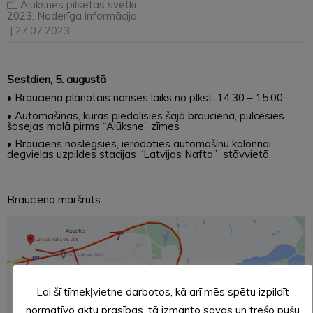
Alūksnes pilsētas svētki
2023
,
Noderīga informācija
| 27.07.2023
Sestdien, 5. augustā
• Brauciena plānotais norises laiks no plkst. 14.30 – 15.00
• Automašīnas, kuras piedalīsies šajā braucienā, pulcēsies
šosejas malā pirms “Alūksne” zīmes
• Brauciens noslēgsies, ierodoties automašīnu kolonnai
degvielas uzpildes stacijas “Latvijas Nafta” stāvvietā.
Brauciena maršruts:
Lai šī tīmekļvietne darbotos, kā arī mēs spētu izpildīt
normatīvo aktu prasības, tā izmanto savas un trešo pušu