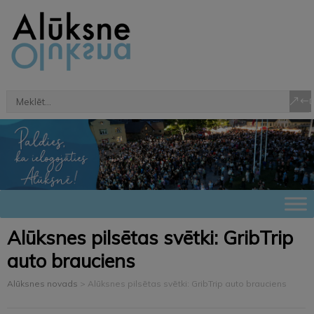
Alūksnes pilsētas svētki: GribTrip
auto brauciens
Alūksnes novads
>
Alūksnes pilsētas svētki: GribTrip auto brauciens