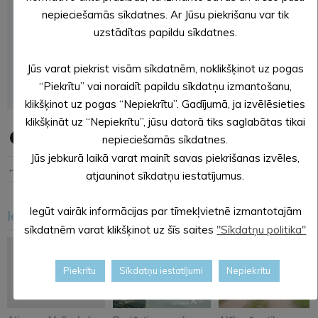
nepieciešamās sīkdatnes. Ar Jūsu piekrišanu var tik
uzstādītas papildu sīkdatnes.
Jūs varat piekrist visām sīkdatnēm, noklikšķinot uz pogas
“Piekrītu” vai noraidīt papildu sīkdatņu izmantošanu,
klikšķinot uz pogas “Nepiekrītu”. Gadījumā, ja izvēlēsieties
klikšķināt uz “Nepiekrītu”, jūsu datorā tiks saglabātas tikai
nepieciešamās sīkdatnes.
Jūs jebkurā laikā varat mainīt savas piekrišanas izvēles,
← Iepriekšējā ziņa
Nākošā ziņa →
atjauninot sīkdatņu iestatījumus.
Iegūt vairāk informācijas par tīmekļvietnē izmantotajām
Iesakām arī šo
<
>
sīkdatnēm varat klikšķinot uz šīs saites
"Sīkdatņu politika"
Piekrītu
Sīkdatņu iestatījumi
Nepiekrītu