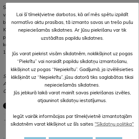
Sakarā ar minētajām izmaiņām, Valsts un pašvaldības
Lai šī tīmekļvietne darbotos, kā arī mēs spētu izpildīt
vienotā klientu apkalpošanas centra darba laiks pirmdienās
būs līdz pulksten 18.00 un piektdienās līdz pulksten 16.00.
normatīvo aktu prasības, tā izmanto savas un trešo pušu
Klientu apkalpošanas centrs apmeklētājiem ir atvērts un
nepieciešamās sīkdatnes. Ar Jūsu piekrišanu var tik
pakalpojumus nodrošina bez pusdienu pārtraukuma (izņemot
uzstādītas papildu sīkdatnes.
kases operācijas, kas nav pieejamas no pulksten 12.00 līdz
13.00).
Jūs varat piekrist visām sīkdatnēm, noklikšķinot uz pogas
“Piekrītu” vai noraidīt papildu sīkdatņu izmantošanu,
klikšķinot uz pogas “Nepiekrītu”. Gadījumā, ja izvēlēsieties
SAGATAVOJA: Evita APLOKA,
klikšķināt uz “Nepiekrītu”, jūsu datorā tiks saglabātas tikai
Alūksnes novada pašvaldības
nepieciešamās sīkdatnes.
Centrālās administrācijas sabiedrisko attiecību speciāliste
Jūs jebkurā laikā varat mainīt savas piekrišanas izvēles,
atjauninot sīkdatņu iestatījumus.
Iegūt vairāk informācijas par tīmekļvietnē izmantotajām
← Iepriekšējā ziņa
Nākošā ziņa →
sīkdatnēm varat klikšķinot uz šīs saites
"Sīkdatņu politika"