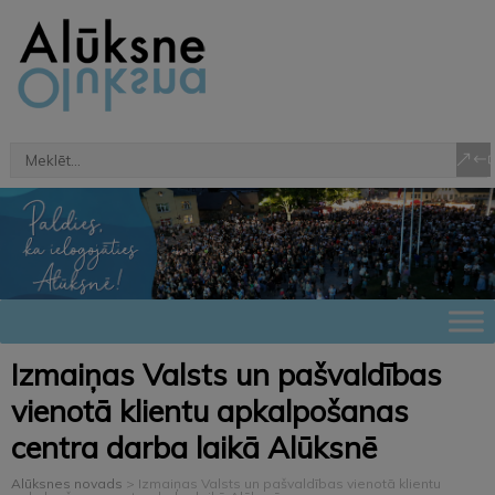
Izmaiņas Valsts un pašvaldības
vienotā klientu apkalpošanas
centra darba laikā Alūksnē
Alūksnes novads
>
Izmaiņas Valsts un pašvaldības vienotā klientu