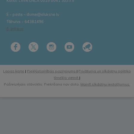
Konts: LV58 UNLA 0025 0041 3033 5
E – pasts – dome@aluksne.lv
Tālrunis – 64381496
E-adrese
Lapas karte
|
Piekļūstamības paziņojums
|
Privātuma un sīkdatņu politika
tīmekļa vietnē
|
Pašreizējais stāvoklis: Piekrišana nav dota.
Mainīt sīkdatņu iestatījumus.