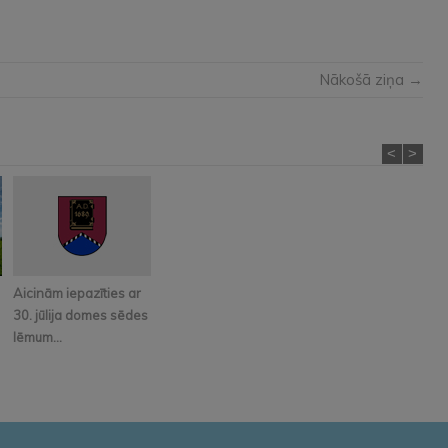
Nākošā ziņa →
<
>
Aicinām iepazīties ar
30. jūlija domes sēdes
lēmum...