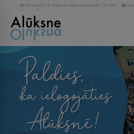
Dārza iela 11, Alūksne, Alūksnes novads, LV-4301
dom