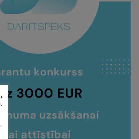
tu
s.
”