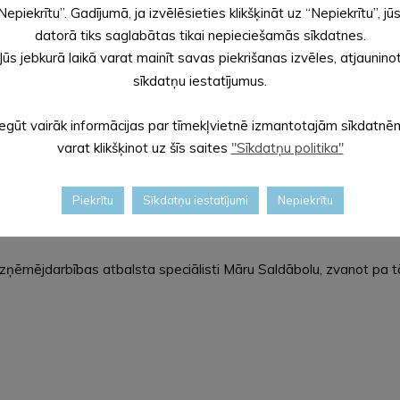
Nepiekrītu”. Gadījumā, ja izvēlēsieties klikšķināt uz “Nepiekrītu”, jū
am “Darītspēks”” (uz aploksnes
datorā tiks saglabātas tikai nepieciešamās sīkdatnes.
n iesniedzams Alūksnes novada
Jūs jebkurā laikā varat mainīt savas piekrišanas izvēles, atjaunino
sīkdatņu iestatījumus.
 vienotajā klientu apkalpošanas
Iegūt vairāk informācijas par tīmekļvietnē izmantotajām sīkdatnē
, Alūksnē, Alūksnes novadā, LV-
varat klikšķinot uz šīs saites
"Sīkdatņu politika"
 uz pašvaldības oficiālo e-adresi
Piekrītu
Sīkdatņu iestatījumi
Nepiekrītu
zņēmējdarbības atbalsta speciālisti Māru Saldābolu, zvanot pa t