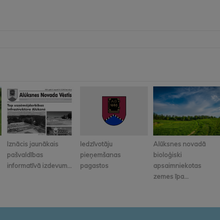
Iznācis jaunākais
Iedzīvotāju
Alūksnes novadā
pašvaldības
pieņemšanas
bioloģiski
informatīvā izdevum...
pagastos
apsaimniekotas
zemes īpa...