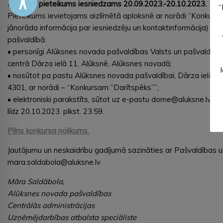
Projekta pieteikums iesniedzams 20.09.2023.-20.10.2023.
“
Pieteikums ievietojams aizlīmētā aploksnē ar norādi “Konkurs
jānorāda informācija par iesniedzēju un kontaktinformācija) u
pašvaldībā:
• personīgi Alūksnes novada pašvaldības Valsts un pašvaldības
centrā Dārza ielā 11, Alūksnē, Alūksnes novadā;
• nosūtot pa pastu Alūksnes novada pašvaldībai, Dārza ielā 11
4301, ar norādi – “Konkursam “Darītspēks””;
• elektroniski parakstīts, sūtot uz e-pastu dome@aluksne.lv vai
līdz 20.10.2023. plkst. 23:59.
Pilns konkursa nolikums
.
Jautājumu un neskaidrību gadījumā sazināties ar Pašvaldības u
mara.saldabola@aluksne.lv
Māra Saldābola,
Alūksnes novada pašvaldības
Centrālās administrācijas
Uzņēmējdarbības atbalsta speciāliste