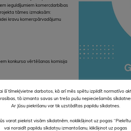
ējiem ieguldījumiem komercdarbības
 projekta tāmes izmaksām:
gādei kravu komercpārvadājumu
em konkursa vērtēšanas komisija
inētā līguma noslēgšanas;
ai šī tīmekļvietne darbotos, kā arī mēs spētu izpildīt normatīvo ak
rasības, tā izmanto savas un trešo pušu nepieciešamās sīkdatne
Ar Jūsu piekrišanu var tik uzstādītas papildu sīkdatnes.
Jūs varat piekrist visām sīkdatnēm, noklikšķinot uz pogas “Piekrītu
vai noraidīt papildu sīkdatņu izmantošanu, klikšķinot uz pogas