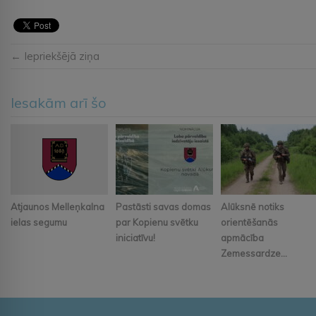
← Iepriekšējā ziņa
Iesakām arī šo
Atjaunos Melleņkalna
Pastāsti savas domas
Alūksnē notiks
ielas segumu
par Kopienu svētku
orientēšanās
iniciatīvu!
apmācība
Zemessardze...