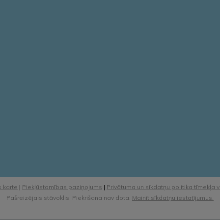
 karte
|
Piekļūstamības paziņojums
|
Privātuma un sīkdatņu politika tīmekļa 
Pašreizējais stāvoklis: Piekrišana nav dota.
Mainīt sīkdatņu iestatījumus.