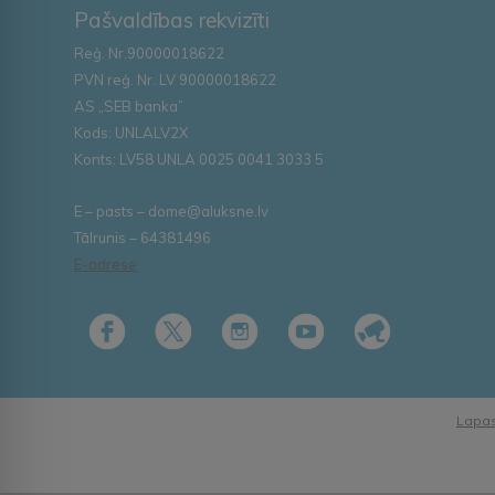
Pašvaldības rekvizīti
Reģ. Nr.90000018622
PVN reģ. Nr. LV 90000018622
AS „SEB banka”
Kods: UNLALV2X
Konts: LV58 UNLA 0025 0041 3033 5
E – pasts – dome@aluksne.lv
Tālrunis – 64381496
E-adrese
Lapas