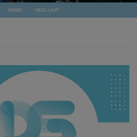
DARBS
VIEGLI LASĪT