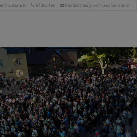
e@aluksne.lv
64381496
Pierakstīties jaunumu saņemšanai