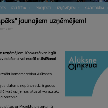
RTS
IZGLĪTĪBA
PROJEKTI
UZŅĒMĒJIEM
SABIEDRĪBA
spēks” jaunajiem uzņēmējiem!
zņēmējiem!
em uzņēmējiem. Konkursā var iegūt
eidošanai vai esošā attīstīšanai.
n uzsākt komercdarbību Alūksnes
ācijas datums nepārsniedz 5 gadus
, kurš apņemas attīstīt vai uzsākt
 teritorijā.
aistītas ar Projekta pieteikumā