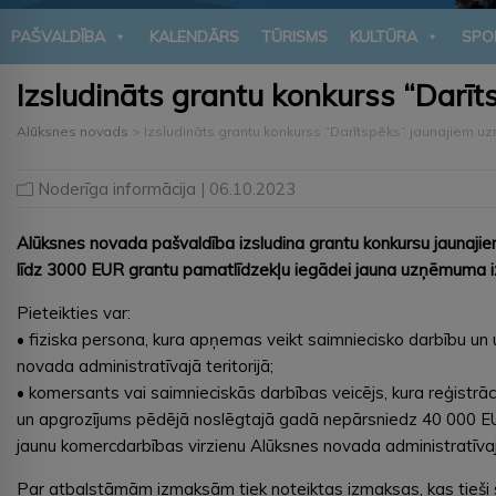
PAŠVALDĪBA
KALENDĀRS
TŪRISMS
KULTŪRA
SPO
Izsludināts grantu konkurss “Darīt
Alūksnes novads
>
Izsludināts grantu konkurss “Darītspēks” jaunajiem u
Noderīga informācija
| 06.10.2023
Alūksnes novada pašvaldība izsludina grantu konkursu jaunaji
līdz 3000 EUR grantu pamatlīdzekļu iegādei jauna uzņēmuma izv
Pieteikties var:
• fiziska persona, kura apņemas veikt saimniecisko darbību u
novada administratīvajā teritorijā;
• komersants vai saimnieciskās darbības veicējs, kura reģistr
un apgrozījums pēdējā noslēgtajā gadā nepārsniedz 40 000 EUR
jaunu komercdarbības virzienu Alūksnes novada administratīvajā
Par atbalstāmām izmaksām tiek noteiktas izmaksas, kas tieši s