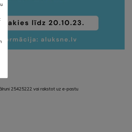
su
t
m
ālruni 25425222 vai rakstot uz e-pastu