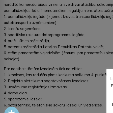
norādītā komercdarbības virziena izveidi vai attīstību, sākotn
pamatlīdzekļos, kā arī nemateriāliem ieguldījumiem, atbilstoši
1. pamatlīdzekļu iegāde (izņemot kravas transportlīdzekļu ie
autotransporta uzņēmumiem);
2. licenču saņemšana;
3. specifiska rakstura datorprogrammu iegāde;
4. preču zīmes reģistrācija;
5. patentu reģistrācija Latvijas Republikas Patentu valdē;
6. citām pamatotām vajadzībām (lēmumu par pamatotību pieņ
balsojot).
Par neatbalstāmām izmaksām tiek noteiktas:
1. izmaksas, kas radušās pirms konkursa nolikuma 4. punktā m
L
2. Projekta pieteikuma sagatavošanas izmaksas;
p
3. uzņēmuma reģistrācijas izmaksas;
4. darba alga;
5. apgrozāmie līdzekļi;
6. datortehnika, telefoniskie sakaru līdzekļi un viedierīces.