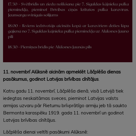
11. novembrī Alūksnē aicinām apmeklēt Lāčplēša dienas
pasākumus, godinot Latvijas brīvības cīnītājus
.
Katru gadu 11. novembrī, Lāčplēša dienā, visā Latvijā tiek
iedegtas neskaitāmas sveces, pieminot Latvijas valsts
armijas uzvaru pār Rietumu brīvprātīgo armiju jeb tā saukto
Bermonta karaspēku 1919. gada 11. novembrī un godinot
Latvijas brīvības cīnītājus.
Lāčplēša dienai veltīti pasākumi Alūksnē: