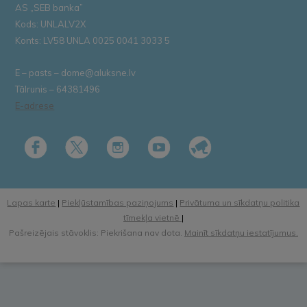
AS „SEB banka”
Kods: UNLALV2X
Konts: LV58 UNLA 0025 0041 3033 5
E – pasts – dome@aluksne.lv
Tālrunis – 64381496
E-adrese
Lapas karte
|
Piekļūstamības paziņojums
|
Privātuma un sīkdatņu politika
tīmekļa vietnē
|
Pašreizējais stāvoklis: Piekrišana nav dota.
Mainīt sīkdatņu iestatījumus.