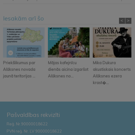
Iesakām arī šo
<
>
Priekšlikumus par
Mājas kafejnīcu
Mika Dukura
Alūksnes novada
dienās aicina izgaršot
akustiskais koncerts
jaunā teritorijas ...
Alūksnes no...
Alūksnes ezera
krast�...
Pašvaldības rekvizīti
Reģ. Nr.90000018622
PVN reģ. Nr. LV 90000018622