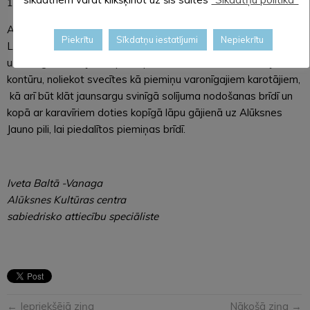
18.30 – piemiņas brīdis pie Alūksnes Jaunās pils.
Aicinām novada iestādes un iedzīvotājus iesaistīties
Piekrītu
Sīkdatņu iestatījumi
Nepiekrītu
Lāčplēša dienas pasākumos, apmeklējot koncertu, dodoties
uz 7. Siguldas kājnieku pulka pieminekli, lai veidotu Latvijas
kontūru, noliekot svecītes kā piemiņu varonīgajiem karotājiem,
kā arī būt klāt jaunsargu svinīgā solījuma nodošanas brīdī un
kopā ar karavīriem doties kopīgā lāpu gājienā uz Alūksnes
Jauno pili, lai piedalītos piemiņas brīdī.
Iveta Baltā -Vanaga
Alūksnes Kultūras centra
sabiedrisko attiecību speciāliste
← Iepriekšējā ziņa
Nākošā ziņa →