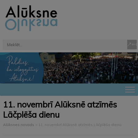
11. novembrī Alūksnē atzīmēs
Lāčplēša dienu
Alūksnes novads
>
11. novembrī Alūksnē atzīmēs Lāčplēša dienu