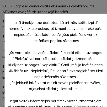
9.00 – Lāčplēša dienai veltīts ekumenisks dievkalpojums
Alūksnes evaņģēliski luteriskajā baznīcā;
10.30 – ziedu nolikšana pie Lāčplēša Kara ordeņa kavalieru
Lai šī tīmekļvietne darbotos, kā arī mēs spētu izpildīt
atdusas vietām Alūksnes Lielajos kapos un Garnizona kapos;
normatīvo aktu prasības, tā izmanto savas un trešo pušu
nepieciešamās sīkdatnes. Ar Jūsu piekrišanu var tik
15.30 – jauktā kora “Burtnieks” svētku koncerts Alūksnes
uzstādītas papildu sīkdatnes.
Jaunajā pilī;
No 16.30 – Latvijas kontūras veidošana pie 7. Siguldas
Jūs varat piekrist visām sīkdatnēm, noklikšķinot uz pogas
kājnieku pulka pieminekļa, noliekot svecītes;
“Piekrītu” vai noraidīt papildu sīkdatņu izmantošanu,
klikšķinot uz pogas “Nepiekrītu”. Gadījumā, ja izvēlēsieties
17.30 – svētbrīdis un ziedu nolikšana pie 7. Siguldas kājnieku
klikšķināt uz “Nepiekrītu”, jūsu datorā tiks saglabātas tikai
pulka pieminekļa, pieminot Brīvības cīņās kritušos pulka
nepieciešamās sīkdatnes.
karavīrus. Jaunsargu svinīgais solījums;
Jūs jebkurā laikā varat mainīt savas piekrišanas izvēles,
18.00 – ikviens iedzīvotājs aicināts kopā ar karavīriem doties
atjauninot sīkdatņu iestatījumus.
lāpu gājienā no 7. Siguldas kājnieku pulka pieminekļa uz
Alūksnes Jauno pili;
Iegūt vairāk informācijas par tīmekļvietnē izmantotajām
sīkdatnēm varat klikšķinot uz šīs saites
"Sīkdatņu politika"