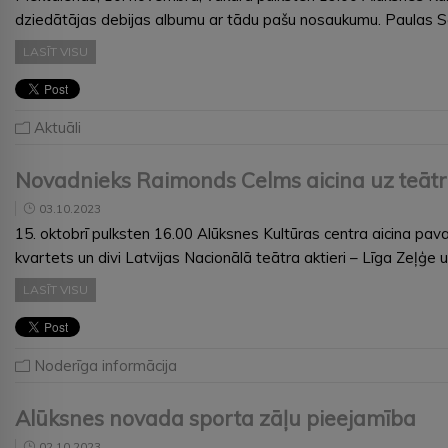
dziedātājas debijas albumu ar tādu pašu nosaukumu. Paulas S
LASĪT VISU
Aktuāli
Novadnieks Raimonds Celms aicina uz teāt
03.10.2023
15. oktobrī pulksten 16.00 Alūksnes Kultūras centra aicina pav
kvartets un divi Latvijas Nacionālā teātra aktieri – Līga Ze
LASĪT VISU
Noderīga informācija
Alūksnes novada sporta zāļu pieejamība
02.10.2023