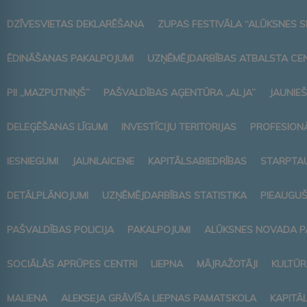
DZĪVESVIETAS DEKLARĒŠANA
ZUPAS FESTIVĀLA “ALŪKSNES S
ĒDINĀŠANAS PAKALPOJUMI
UZŅĒMĒJDARBĪBAS ATBALSTA CE
PII „MAZPUTNIŅŠ”
PAŠVALDĪBAS AĢENTŪRA „ALJA”
JAUNIEŠ
DELEĢĒŠANAS LĪGUMI
INVESTĪCIJU TERITORIJAS
PROFESIONĀ
IESNIEGUMI
JAUNLAICENE
KAPITĀLSABIEDRĪBAS
STARPTAU
DETĀLPLĀNOJUMI
UZŅĒMĒJDARBĪBAS STATISTIKA
PIEAUGUŠ
PAŠVALDĪBAS POLICIJA
PAKALPOJUMI
ALŪKSNES NOVADA P
SOCIĀLĀS APRŪPES CENTRI
LIEPNA
MĀJRAŽOTĀJI
KULTŪR
MALIENA
ALEKSEJA GRĀVĪŠA LIEPNAS PAMATSKOLA
KAPITĀ