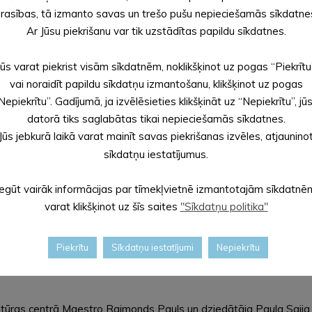
rasības, tā izmanto savas un trešo pušu nepieciešamās sīkdatne
Ar Jūsu piekrišanu var tik uzstādītas papildu sīkdatnes.
Jūs varat piekrist visām sīkdatnēm, noklikšķinot uz pogas “Piekrītu
vai noraidīt papildu sīkdatņu izmantošanu, klikšķinot uz pogas
Nepiekrītu”. Gadījumā, ja izvēlēsieties klikšķināt uz “Nepiekrītu”, jū
Latvijas biznesa forumā Černivcu pašvaldībā 
datorā tiks saglabātas tikai nepieciešamās sīkdatnes.
Jūs jebkurā laikā varat mainīt savas piekrišanas izvēles, atjaunino
ēdētāja vietnieki Aivars Fomins un Jānis Sadovņikovs piedalījās
sīkdatņu iestatījumus.
n pilsēta dienvidrietumu Ukrainā. Pilsētas iedzīvotāju skaits ir ap
Iegūt vairāk informācijas par tīmekļvietnē izmantotajām sīkdatnē
varat klikšķinot uz šīs saites
"Sīkdatņu politika"
Piekrītu
Sīkdatņu iestatījumi
Nepiekrītu
ltūras centrā Maestro Raimonds Pauls un dziedātāja Paula Saija 