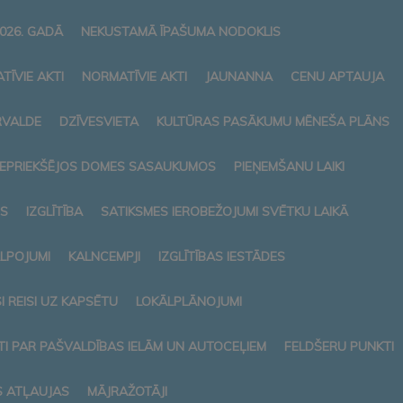
026. GADĀ
NEKUSTAMĀ ĪPAŠUMA NODOKLIS
TĪVIE AKTI
NORMATĪVIE AKTI
JAUNANNA
CENU APTAUJA
RVALDE
DZĪVESVIETA
KULTŪRAS PASĀKUMU MĒNEŠA PLĀNS
 IEPRIEKŠĒJOS DOMES SASAUKUMOS
PIEŅEMŠANU LAIKI
S
IZGLĪTĪBA
SATIKSMES IEROBEŽOJUMI SVĒTKU LAIKĀ
ALPOJUMI
KALNCEMPJI
IZGLĪTĪBAS IESTĀDES
 REISI UZ KAPSĒTU
LOKĀLPLĀNOJUMI
I PAR PAŠVALDĪBAS IELĀM UN AUTOCEĻIEM
FELDŠERU PUNKTI
S ATĻAUJAS
MĀJRAŽOTĀJI