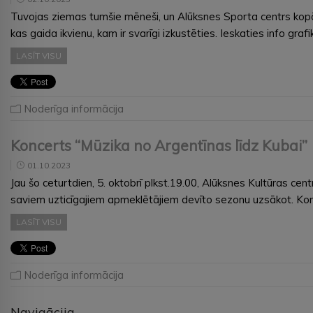
Tuvojas ziemas tumšie mēneši, un Alūksnes Sporta centrs kopā a
kas gaida ikvienu, kam ir svarīgi izkustēties. Ieskaties info gr
LASĪT VISU
Noderīga informācija
Koncerts “Mūzika no Argentīnas līdz Kubai”
01.10.2023
Jau šo ceturtdien, 5. oktobrī plkst.19.00, Alūksnes Kultūras ce
saviem uzticīgajiem apmeklētājiem devīto sezonu uzsākot. Kon
LASĪT VISU
Noderīga informācija
Navigācija