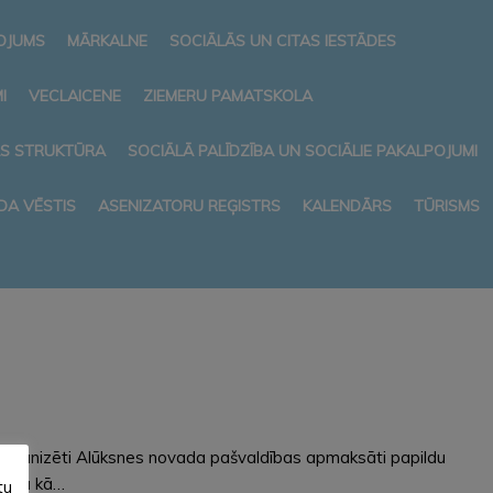
NOJUMS
MĀRKALNE
SOCIĀLĀS UN CITAS IESTĀDES
I
VECLAICENE
ZIEMERU PAMATSKOLA
AS STRUKTŪRA
SOCIĀLĀ PALĪDZĪBA UN SOCIĀLIE PAKALPOJUMI
DA VĒSTIS
ASENIZATORU REĢISTRS
KALENDĀRS
TŪRISMS
s organizēti Alūksnes novada pašvaldības apmaksāti papildu
ncipa kā…
tu