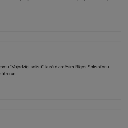
mmu “Vajadzīgi solisti”, kurā dzirdēsim Rīgas Saksofonu
teātra un…