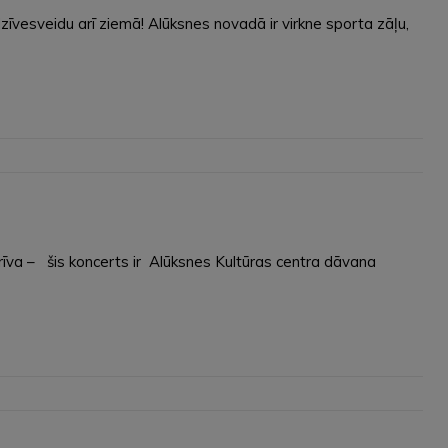
īvesveidu arī ziemā! Alūksnes novadā ir virkne sporta zāļu,
 brīva – šis koncerts ir Alūksnes Kultūras centra dāvana