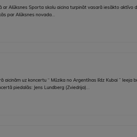
r Alūksnes Sporta skolu aicina turpināt vasarā iesākto aktīvo dz
afikās par Alūksnes novada…
ntrā aicinām uz koncertu “ Mūzika no Argentīnas līdz Kubai ” Ieeja
certā piedalās: Jens Lundberg (Zviedrija)…