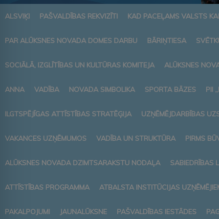
ALSVIĶI
PAŠVALDĪBAS REKVIZĪTI
KAD PACEĻAMS VALSTS K
PAR ALŪKSNES NOVADA DOMES DARBU
BĀRIŅTIESA
SVĒTK
SOCIĀLĀ, IZGLĪTĪBAS UN KULTŪRAS KOMITEJA
ALŪKSNES NOVA
ANNA
VADĪBA
NOVADA SIMBOLIKA
SPORTA BĀZES
PII 
ILGTSPĒJĪGAS ATTĪSTĪBAS STRATĒĢIJA
UZŅĒMĒJDARBĪBAS UZ
VAKANCES UZŅĒMUMOS
VADĪBA UN STRUKTŪRA
PIRMS BŪ
ALŪKSNES NOVADA DZIMTSARAKSTU NODAĻA
SABIEDRĪBAS 
ATTĪSTĪBAS PROGRAMMA
ATBALSTA INSTITŪCIJAS UZŅĒMĒJIE
PAKALPOJUMI
JAUNALŪKSNE
PAŠVALDĪBAS IESTĀDES
PAG