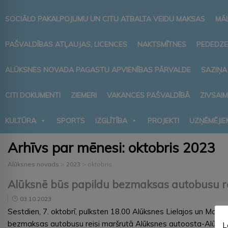
SOCIĀLO PAKALPOJUMU UN CITU ATBALTA VEIDU MAKSAS
MĀ
PAŠVALDĪBAS ATĻAUJAS, LICENCES
NAKTSMĪTNES
PEDEDZE
ALŪKSNES NOVADA PAGASTU APVIENĪBAS PĀRVALDE
SAZIŅA
CITI DOKUMENTI
ZIEMERI
VAKANCES PAŠVALDĪBĀ
ZIVSAI
KULTŪRA
SPORTS
IZGLĪTĪBA
PROJEKTI
UZŅĒMĒJIE
Arhīvs par mēnesi:
oktobris 2023
Alūksnes novads
>
2023
>
oktobris
Alūksnē būs papildu bezmaksas autobusu re
03.10.2023
Sestdien, 7. oktobrī, pulksten 18.00 Alūksnes Lielajos un Maz
bezmaksas autobusu reisi maršrutā Alūksnes autoosta-Alūksnes
L