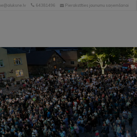
e@aluksne.lv
64381496
Pierakstīties jaunumu saņemšanai