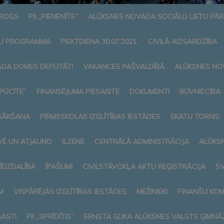
AROGS
PII „PIENENĪTE”
ALŪKSNES NOVADA SOCIĀLO LIETU PĀ
U PROGRAMMA
PIEKTDIENA 30.07.2021.
CIVILĀ AIZSARDZĪBA
DA DOMES DEPUTĀTI
VAKANCES PAŠVALDĪBĀ
ALŪKSNES NO
„PŪCĪTE”
FINANSĒJUMA PIESAISTE
DOKUMENTI
BŪVNIECĪBA
SĀKŠANA
PIRMSSKOLAS IZGLĪTĪBAS IESTĀDES
SKATU TORNIS
VĒ UN ATJAUNO
ILZENE
CENTRĀLĀ ADMINISTRĀCIJA
ALŪKS
LĪDZDALĪBA
ĪPAŠUMI
CIVILSTĀVOKĻA AKTU REĢISTRĀCIJA
SV
M
VISPĀRĒJĀS IZGLĪTĪBAS IESTĀDES
MEŽINIEKI
FINANŠU KOM
ASTI
PII „SPRĪDĪTIS”
ERNSTA GLIKA ALŪKSNES VALSTS ĢIMNĀZ