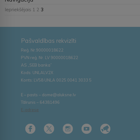
Iepriekšējais
1
2
3
Pašvaldības rekvizīti
Reģ. Nr.90000018622
PVN reģ. Nr. LV 90000018622
AS „SEB banka”
Kods: UNLALV2X
Konts: LV58 UNLA 0025 0041 3033 5
E – pasts – dome@aluksne.lv
Tālrunis – 64381496
E-adrese