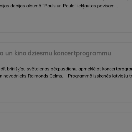
aijas debijas albumā “Pauls un Paula” iekļautas pavisam…
ra un kino dziesmu koncertprogrammu
adīt brīnišķīgu svētdienas pēcpusdienu, apmeklējot koncertprogra
ļģe un novadnieks Raimonds Celms. Programmā izskanēs latviešu 