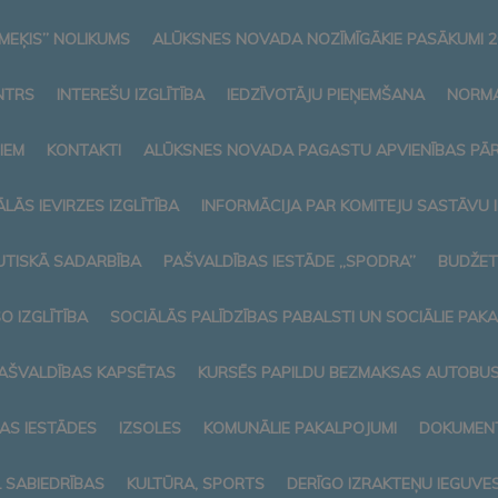
MEĶIS” NOLIKUMS
ALŪKSNES NOVADA NOZĪMĪGĀKIE PASĀKUMI 2
NTRS
INTEREŠU IZGLĪTĪBA
IEDZĪVOTĀJU PIEŅEMŠANA
NORMA
IEM
KONTAKTI
ALŪKSNES NOVADA PAGASTU APVIENĪBAS PĀ
LĀS IEVIRZES IZGLĪTĪBA
INFORMĀCIJA PAR KOMITEJU SASTĀVU
TISKĀ SADARBĪBA
PAŠVALDĪBAS IESTĀDE „SPODRA”
BUDŽET
O IZGLĪTĪBA
SOCIĀLĀS PALĪDZĪBAS PABALSTI UN SOCIĀLIE PAK
AŠVALDĪBAS KAPSĒTAS
KURSĒS PAPILDU BEZMAKSAS AUTOBUSI
AS IESTĀDES
IZSOLES
KOMUNĀLIE PAKALPOJUMI
DOKUMENT
L SABIEDRĪBAS
KULTŪRA, SPORTS
DERĪGO IZRAKTEŅU IEGUVE