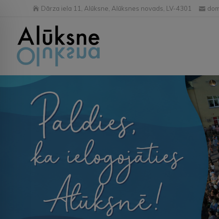
Dārza iela 11, Alūksne, Alūksnes novads, LV-4301
dom