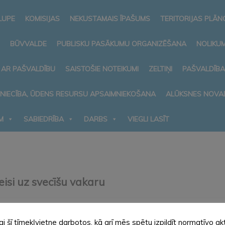
LUPE
KOMISIJAS
NEKUSTAMAIS ĪPAŠUMS
TERITORIJAS PLĀ
BŪVVALDE
PUBLISKU PASĀKUMU ORGANIZĒŠANA
NOLIKUM
 AR PAŠVALDĪBU
SAISTOŠIE NOTEIKUMI
ZELTIŅI
PAŠVALDĪB
MNIECĪBA, ŪDENS RESURSU APSAIMNIEKOŠANA
ALŪKSNES NOVA
M
SABIEDRĪBA
DARBS
VIEGLI LASĪT
isi uz svecīšu vakaru
ajos kapos notiks svecīšu vakars. No pulksten 16.00 līdz 20.00 bū
 Lielie kapi-Alūksnes autoosta. Autobusi kursēs pēc līdzīga pri
ai šī tīmekļvietne darbotos, kā arī mēs spētu izpildīt normatīvo ak