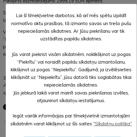
Piešķirts līdzfinansējums 2999,19 EUR apmērā.
SIA “IMPRESS PRINT” ar projekta ideju – “Impress
Lai šī tīmekļvietne darbotos, kā arī mēs spētu izpildīt
izaugsmei”. Piešķirts līdzfinansējums 1815 EUR apmērā.
normatīvo aktu prasības, tā izmanto savas un trešo pušu
nepieciešamās sīkdatnes. Ar Jūsu piekrišanu var tik
Vērtēšanas komisija lēma daļēji atbalstīt komersantu SIA
uzstādītas papildu sīkdatnes.
“HAWASPOT” ar projekta ideju – “Kapu labiekārtošanas
pakalpojums”. Piešķirts līdzfinansējums 2185,81 EUR
apmērā.
Jūs varat piekrist visām sīkdatnēm, noklikšķinot uz pogas
“Piekrītu” vai noraidīt papildu sīkdatņu izmantošanu,
klikšķinot uz pogas “Nepiekrītu”. Gadījumā, ja izvēlēsieties
klikšķināt uz “Nepiekrītu”, jūsu datorā tiks saglabātas tikai
Sagatavoja: Sanita SPUDIŅA,
nepieciešamās sīkdatnes.
Alūksnes novada pašvaldības sabiedrisko attiecību
speciāliste
Jūs jebkurā laikā varat mainīt savas piekrišanas izvēles,
atjauninot sīkdatņu iestatījumus.
Iegūt vairāk informācijas par tīmekļvietnē izmantotajām
← Iepriekšējā ziņa
Nākošā ziņa →
sīkdatnēm varat klikšķinot uz šīs saites
"Sīkdatņu politika"