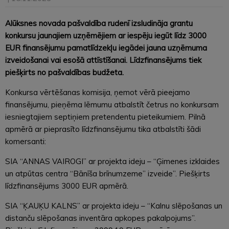
Alūksnes novada pašvaldība rudenī izsludināja grantu
konkursu jaunajiem uzņēmējiem ar iespēju iegūt līdz 3000
EUR finansējumu pamatlīdzekļu iegādei jauna uzņēmuma
izveidošanai vai esošā attīstīšanai. Līdzfinansējums tiek
piešķirts no pašvaldības budžeta.
Konkursa vērtēšanas komisija, ņemot vērā pieejamo
finansējumu, pieņēma lēmumu atbalstīt četrus no konkursam
iesniegtajiem septiņiem pretendentu pieteikumiem. Pilnā
apmērā ar pieprasīto līdzfinansējumu tika atbalstīti šādi
komersanti:
SIA “ANNAS VAIROGI” ar projekta ideju – “Ģimenes izklaides
un atpūtas centra “Bānīša brīnumzeme” izveide”. Piešķirts
līdzfinansējums 3000 EUR apmērā.
SIA “ĶAUĶU KALNS” ar projekta ideju – “Kalnu slēpošanas un
distanču slēpošanas inventāra apkopes pakalpojums”.