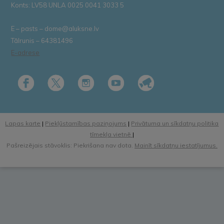
Konts: LV58 UNLA 0025 0041 3033 5
E – pasts – dome@aluksne.lv
Tālrunis – 64381496
E-adrese
Lapas karte
|
Piekļūstamības paziņojums
|
Privātuma un sīkdatņu politika
tīmekļa vietnē
|
Pašreizējais stāvoklis: Piekrišana nav dota.
Mainīt sīkdatņu iestatījumus.