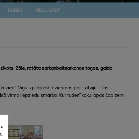
DARBS
VIEGLI LASĪT
zīvots. Zāle, rotāta sarkanbaltsarkanos toņos, gaida
zirņi”. Viņu izpildījumā dziesmas par Latviju – tās
isā virmo liepziedu smarža. Kur rudenī koku lapas čab zem
tu
s.