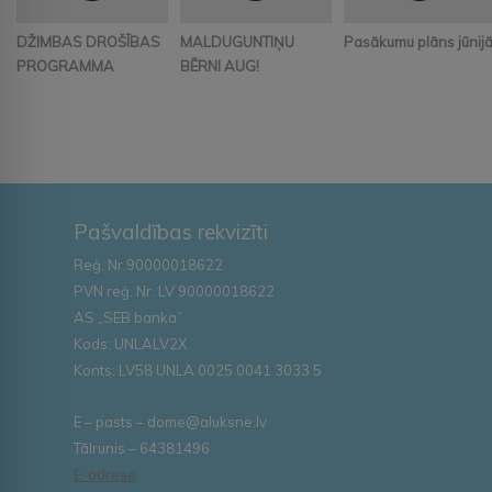
DŽIMBAS DROŠĪBAS
MALDUGUNTIŅU
Pasākumu plāns jūnij
PROGRAMMA
BĒRNI AUG!
Pašvaldības rekvizīti
Reģ. Nr.90000018622
PVN reģ. Nr. LV 90000018622
AS „SEB banka”
Kods: UNLALV2X
Konts: LV58 UNLA 0025 0041 3033 5
E – pasts – dome@aluksne.lv
Tālrunis – 64381496
E-adrese