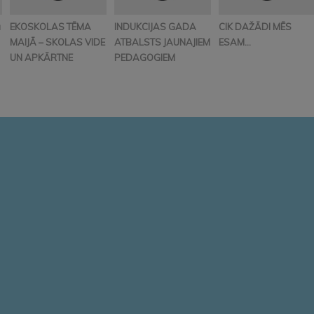
ā
EKOSKOLAS TĒMA
INDUKCIJAS GADA
CIK DAŽĀDI MĒS
MAIJĀ – SKOLAS VIDE
ATBALSTS JAUNAJIEM
ESAM…
UN APKĀRTNE
PEDAGOGIEM