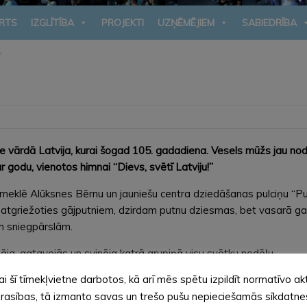
RTS
IZGLĪTĪBA
PROJEKTI
UZŅĒMĒJIEM
SABIEDRĪBA
”
 vārdā Latvija, kurai šogad 105. gadadiena. Vesels mūžs jau nod
 godu, vienotos himnai “Dievs, svētī Latviju!”
eklē Alūksnes Bērnu un jauniešu centra dziedāšanas pulciņu “Puķu
 atgriežoties gājputniem, dzirdam putnu dziesmas, bet vasarā ga
ām sniegpārslām.
āja, gatavojās un svinēja katrā grupiņā visu svētku nedēļu.
ai šī tīmekļvietne darbotos, kā arī mēs spētu izpildīt normatīvo ak
rasības, tā izmanto savas un trešo pušu nepieciešamās sīkdatne