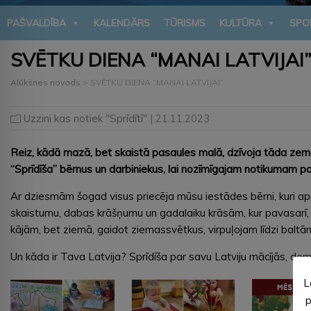
PAŠVALDĪBA
KALENDĀRS
TŪRISMS
KULTŪRA
SPO
SVĒTKU DIENA “MANAI LATVIJAI
Alūksnes novads
>
SVĒTKU DIENA “MANAI LATVIJAI”
Uzzini kas notiek "Sprīdītī"
| 21.11.2023
Reiz, kādā mazā, bet skaistā pasaules malā, dzīvoja tāda zeme
“Sprīdīša” bērnus un darbiniekus, lai nozīmīgajam notikumam par
Ar dziesmām šogad visus priecēja mūsu iestādes bērni, kuri apm
skaistumu, dabas krāšņumu un gadalaiku krāsām, kur pavasarī,
kājām, bet ziemā, gaidot ziemassvētkus, virpuļojam līdzi balt
Un kāda ir Tava Latvija? Sprīdīša par savu Latviju mācījās, dom
L
p