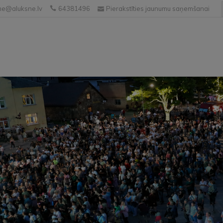
e@aluksne.lv
64381496
Pierakstīties jaunumu saņemšanai