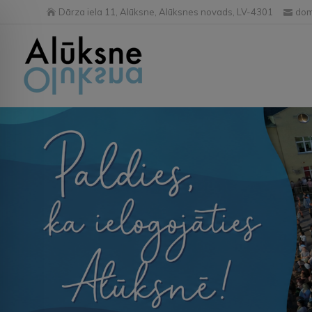
Dārza iela 11, Alūksne, Alūksnes novads, LV-4301
dom