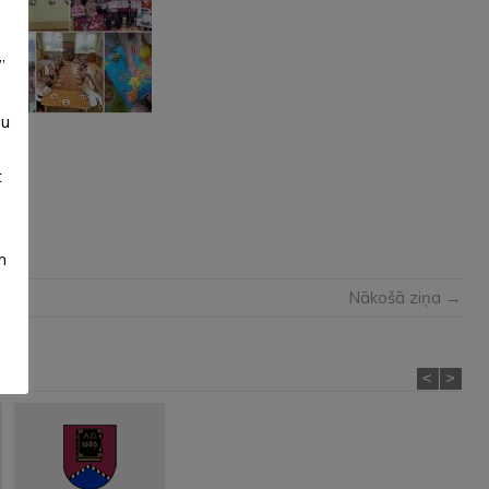
”
su
t
m
Nākošā ziņa →
<
>