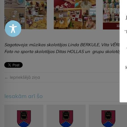
“
Sagatavoja: mūzikas skolotājas Linda BERKULE, Vita VĒRDIŅ
Foto no sporta skolotājas Ditas HOLLAS un grupu skolotāju a
← Iepriekšējā ziņa
Iesakām arī šo