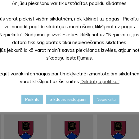
Ar Jūsu piekrišanu var tik uzstādītas papildu sīkdatnes.
Jūs varat piekrist visām sīkdatnēm, noklikšķinot uz pogas “Piekrītu
vai noraidīt papildu sīkdatņu izmantošanu, klikšķinot uz pogas
Nepiekrītu”. Gadījumā, ja izvēlēsieties klikšķināt uz “Nepiekrītu”, jū
datorā tiks saglabātas tikai nepieciešamās sīkdatnes.
A
Jūs jebkurā laikā varat mainīt savas piekrišanas izvēles, atjaunino
rhīviem
sīkdatņu iestatījumus.
Iegūt vairāk informācijas par tīmekļvietnē izmantotajām sīkdatnē
varat klikšķinot uz šīs saites
"Sīkdatņu politika"
Piekrītu
Sīkdatņu iestatījumi
Nepiekrītu