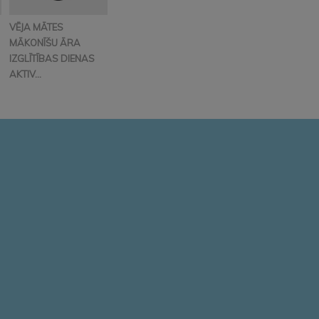
VĒJA MĀTES
MĀKONĪŠU ĀRA
IZGLĪTĪBAS DIENAS
AKTIV...