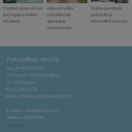
Pastāsti savas domas
Alūksnē notiks
Iznācis jaunākais
par Kopienu svētku
orientēšanās
pašvaldības
iniciatīvu!
apmācība
informatīvā izdevum...
Zemessardze...
Pašvaldības rekvizīti
Reģ. Nr.90000018622
PVN reģ. Nr. LV 90000018622
AS „SEB banka”
Kods: UNLALV2X
Konts: LV58 UNLA 0025 0041 3033 5
E – pasts – dome@aluksne.lv
Tālrunis – 64381496
E-adrese