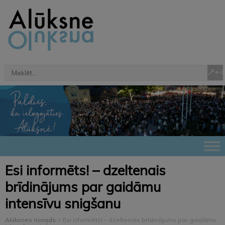
Esi informēts! – dzeltenais
brīdinājums par gaidāmu
intensīvu snigšanu
Alūksnes novads
>
Esi informēts! – dzeltenais brīdinājums par gaidāmu