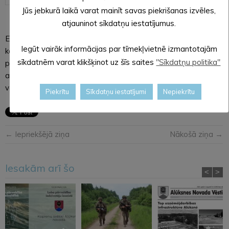
Jūs jebkurā laikā varat mainīt savas piekrišanas izvēles,
atjauninot sīkdatņu iestatījumus.
ESI INFORMĒTS par gaidāmo snigšanas intensitāti, kas var
Iegūt vairāk informācijas par tīmekļvietnē izmantotajām
kavēt transporta kustību uz ceļiem, kā arī gājēju
sīkdatnēm varat klikšķinot uz šīs saites
"Sīkdatņu politika"
pārvietošanos. Atsevišķos rajonos var tikt traucētas āra
aktivitātes. Esi uzmanīgs gan ejot, gan arī braucot ar divriteni
vai automašīnu!
Piekrītu
Sīkdatņu iestatījumi
Nepiekrītu
← Iepriekšējā ziņa
Nākošā ziņa →
Iesakām arī šo
<
>