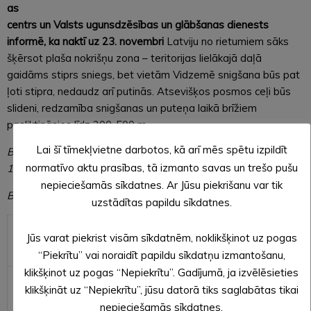
as
centrs un Valsts ugunsdzēsības un glābšanas dienests
informē, ka naktī uz 23. novembri
Latviju no rietumiem sāks
šķērsot plaša nokrišņu zona – teritorijas lielākajā daļā
gaidāms stiprs sniegs, bet vietām Vidzemē snigšana būs pat
ļoti stipra, nedaudz arī putinās. Atsevišķos posmos ceļi būs
slideni, redzamība snigšanas un puteņa laikā brīžiem
pasliktināsies līdz 200-500 m.
Lai šī tīmekļvietne darbotos, kā arī mēs spētu izpildīt
Brīdinājums spēkā no plkst. 20.00 22.11.2023. līdz plkst.
normatīvo aktu prasības, tā izmanto savas un trešo pušu
10.00 23.11.2023.
nepieciešamās sīkdatnes. Ar Jūsu piekrišanu var tik
Brīdinājuma līmenis:
uzstādītas papildu sīkdatnes.
ZAĻŠ
X
ORANŽS
SARKANS
Jūs varat piekrist visām sīkdatnēm, noklikšķinot uz pogas
DZELTENS
“Piekrītu” vai noraidīt papildu sīkdatņu izmantošanu,
klikšķinot uz pogas “Nepiekrītu”. Gadījumā, ja izvēlēsieties
Hidrometeoroloģiskie
Esi
Esi
Rīkojies!
klikšķināt uz “Nepiekrītu”, jūsu datorā tiks saglabātas tikai
apstākļi nav bīstami
informēts!
gatavs!
nepieciešamās sīkdatnes.