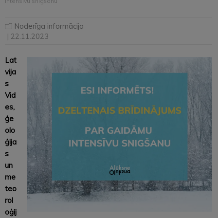
intensīvu snigšanu
Noderīga informācija
| 22.11.2023
Lat
vija
s
Vid
es,
ģe
olo
ģija
s
un
me
teo
rol
oģij