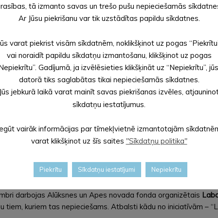
dažādas
rasības, tā izmanto savas un trešo pušu nepieciešamās sīkdatne
Ar Jūsu piekrišanu var tik uzstādītas papildu sīkdatnes.
Jūs varat piekrist visām sīkdatnēm, noklikšķinot uz pogas “Piekrītu
vai noraidīt papildu sīkdatņu izmantošanu, klikšķinot uz pogas
aidīšana. Ziemassvētku noskaņas fiksēt foto kadros brīvdabā pie
Nepiekrītu”. Gadījumā, ja izvēlēsieties klikšķināt uz “Nepiekrītu”, jū
brīnišķīgi pavadīts laiks ar tuvākajiem cilvēkiem un vienlaikus la
datorā tiks saglabātas tikai nepieciešamās sīkdatnes.
Jūs jebkurā laikā varat mainīt savas piekrišanas izvēles, atjaunino
sīkdatņu iestatījumus.
degšana (2. decembris, plkst.17.00), Alūksnes Bānīša stacijas kv
 “SnulliS” koncerts “Četras piparkūkas Jaunā gada kabatā” (9. de
Iegūt vairāk informācijas par tīmekļvietnē izmantotajām sīkdatnē
etu Lāci – arfa un Uģi Prauliņu – klavieres (15. decembris plkst.1
varat klikšķinot uz šīs saites
"Sīkdatņu politika"
lūksnes Kultūras centrā), Ziemassvētku dievkalpojumi Alūksnes n
 45” (31. decembris 23.00 Alūksnes Kultūras centrā)!
Piekrītu
Sīkdatņu iestatījumi
Nepiekrītu
embri darbojas Alūksnes un Apes novada fonda organizētais
Labd
tiem, kuriem tas nepieciešams. Atbalsti kādu no iniciatīvām – “L