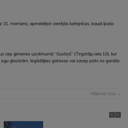
z 31. martam), apmeklējot vietējās kafejnīcas, baudi īpašo
us cep ģimenes uzņēmumā “Gustiņš” (Tirgotāju iela 10), kur
n ogu glazūrām. Iegādājies gatavas vai sacep pats no gardās
Nākošā ziņa →
<
>