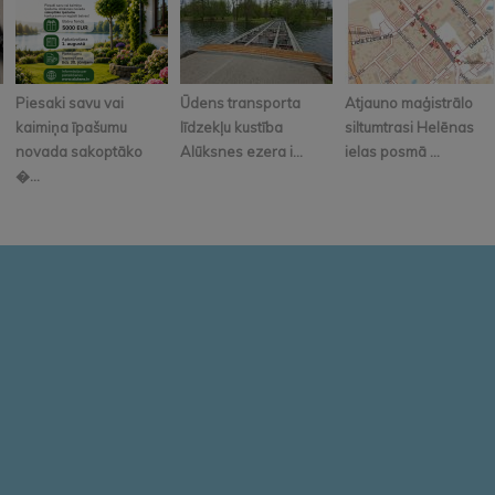
Piesaki savu vai
Ūdens transporta
Atjauno maģistrālo
kaimiņa īpašumu
līdzekļu kustība
siltumtrasi Helēnas
novada sakoptāko
Alūksnes ezera i...
ielas posmā ...
�...