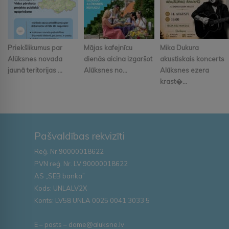
Priekšlikumus par
Mājas kafejnīcu
Mika Dukura
Alūksnes novada
dienās aicina izgaršot
akustiskais koncerts
jaunā teritorijas ...
Alūksnes no...
Alūksnes ezera
krast�...
Pašvaldības rekvizīti
Reģ. Nr.90000018622
PVN reģ. Nr. LV 90000018622
AS „SEB banka”
Kods: UNLALV2X
Konts: LV58 UNLA 0025 0041 3033 5
E – pasts – dome@aluksne.lv