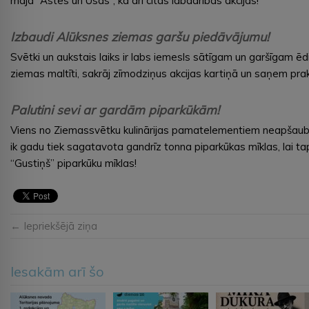
māja “Astes un Ūsas”, kā arī citas labdarības akcijas!
Izbaudi Alūksnes ziemas garšu piedāvājumu!
Svētki un aukstais laiks ir labs iemesls sātīgam un garšīgam ē
ziemas maltīti, sakrāj zīmodziņus akcijas kartiņā un saņem prak
Palutini sevi ar gardām piparkūkām!
Viens no Ziemassvētku kulinārijas pamatelementiem neapšaubām
ik gadu tiek sagatavota gandrīz tonna piparkūkas mīklas, lai
“Gustiņš” piparkūku mīklas!
← Iepriekšējā ziņa
Iesakām arī šo