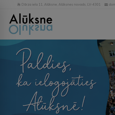
Dārza iela 11, Alūksne, Alūksnes novads, LV-4301
dom