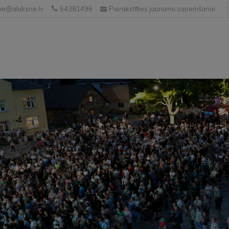
e@aluksne.lv
64381496
Pierakstīties jaunumu saņemšanai