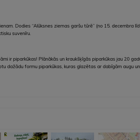
dienam. Dodies “Alūksnes ziemas garšu tūrē” (no 15. decembra līd
tisku suvenīru.
i ir piparkūkas! Plānākās un kraukšķīgās piparkūkas jau 20 gad
 taptu dažādu formu piparkūkas, kuras glazētas ar dabīgām augu u