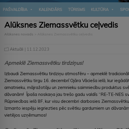
PAŠVALDĪBA
KALENDĀRS
TŪRISMS
KULTŪRA
SPO
Alūksnes Ziemassvētku ceļvedis
Alūksnes novads
>
Alūksnes Ziemassvētku ceļvedis
Aktuāli
| 11.12.2023
Apmeklē Ziemassvētku tirdziņus!
Izbaudi Ziemassvētku tirdziņu atmosfēru – apmeklē tradicionā
Ziemassvētku tirgu 16. decembrī Ojāra Vācieša ielā, kur iegādāt
amatnieku, mājražotāju un zemnieku saimniecību produktus sv
dāvanām! Īpaša noskaņa jau trešo gadu valdīs “RE-TE-NES sv
Rūpniecības ielā 8F, kur visu decembri darbosies Ziemassvētku 
Izmanto iespēju iegriezties pēc svētku gardumiem un dāvanām 
vietējos uzņēmumos!