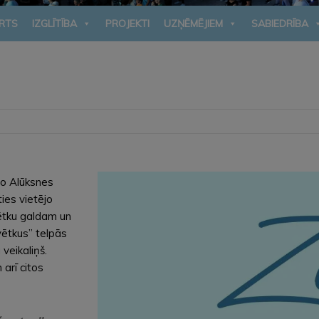
RTS
IZGLĪTĪBA
PROJEKTI
UZŅĒMĒJIEM
SABIEDRĪBA
lo Alūksnes
ies vietējo
ētku galdam un
ētkus” telpās
veikaliņš.
arī citos