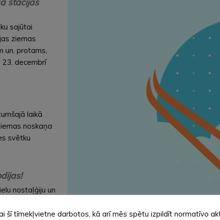
a stacijas
ku sajūtai
cijas ziemas
m un, protams,
i! 23. decembrī
tumšajā laikā
 ziemas noskaņa
es svētku
dijas!
elu nostaļģiju un
tras apaļas
s un populāras
ai šī tīmekļvietne darbotos, kā arī mēs spētu izpildīt normatīvo ak