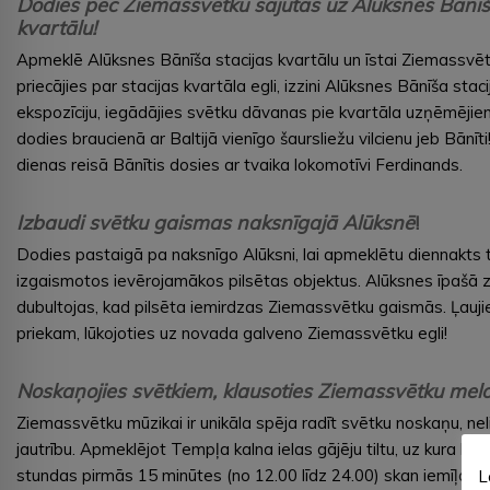
Dodies pēc Ziemassvētku sajūtas uz Alūksnes Bānīš
kvartālu!
Apmeklē Alūksnes Bānīša stacijas kvartālu un īstai Ziemassvēt
priecājies par stacijas kvartāla egli, izzini Alūksnes Bānīša sta
ekspozīciju, iegādājies svētku dāvanas pie kvartāla uzņēmējie
dodies braucienā ar Baltijā vienīgo šaursliežu vilcienu jeb Bānīt
dienas reisā Bānītis dosies ar tvaika lokomotīvi Ferdinands.
Izbaudi svētku gaismas naksnīgajā Alūksnē
!
Dodies pastaigā pa naksnīgo Alūksni, lai apmeklētu diennakts 
izgaismotos ievērojamākos pilsētas objektus. Alūksnes īpašā
dubultojas, kad pilsēta iemirdzas Ziemassvētku gaismās. Ļauji
priekam, lūkojoties uz novada galveno Ziemassvētku egli!
Noskaņojies svētkiem, klausoties Ziemassvētku melo
Ziemassvētku mūzikai ir unikāla spēja radīt svētku noskaņu, neli
jautrību. Apmeklējot Tempļa kalna ielas gājēju tiltu, uz kura ka
stundas pirmās 15 minūtes (no 12.00 līdz 24.00) skan iemīļota
L