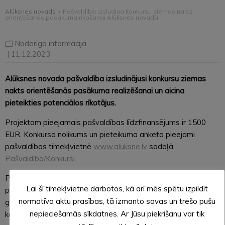
Alūksnes novads
>
Pašvaldība izsludina konkursu ziemas nakts
orientēšanās pasākuma rīkošanai Alūksnes novadā
Noderīga informācija
| 11.12.2023
Alūksnes novada pašvaldība izsludinājusi konkursu ziemas
nakts orientēšanās pasākuma realizēšanai un aicina
pieteikties potenciālos rīkotājus.
Projektam pieejamais pašvaldības līdzfinansējums ir 1500
EUR. Konkursa nolikums un pieteikuma anketa pieejami
pašvaldības tīmekļvietnē
www.aluksne.lv
sadaļā
Pašvaldība/Konkursi
.
Pretendenta uzdevums ir organizēt nakts orientēšanās
Lai šī tīmekļvietne darbotos, kā arī mēs spētu izpildīt
pasākumu ziemas sezonā Alūksnes novada teritorijā 2024.
normatīvo aktu prasības, tā izmanto savas un trešo pušu
gada februārī, piedāvājot sacensības ar nolikumā noteiktu
nepieciešamās sīkdatnes. Ar Jūsu piekrišanu var tik
kontrolpunktu un uzdevumu skaitu.