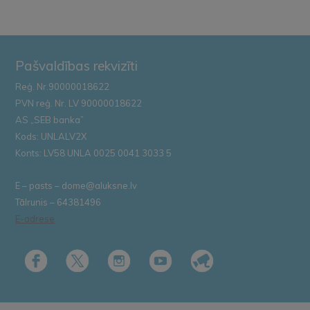
Pašvaldības rekvizīti
Reģ. Nr.90000018622
PVN reģ. Nr. LV 90000018622
AS „SEB banka”
Kods: UNLALV2X
Konts: LV58 UNLA 0025 0041 3033 5
E – pasts – dome@aluksne.lv
Tālrunis – 64381496
E-adrese