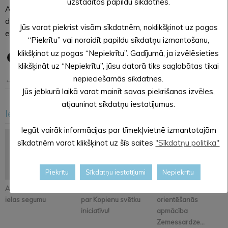
uzstādītas papildu sīkdatnes.
Ar drošu elektronisko parakstu parakstīti pieteikumi līdz 27.
decembrim (ieskaitot) projektu konkursam jāiesniedz
Jūs varat piekrist visām sīkdatnēm, noklikšķinot uz pogas
elektroniski e-pastā:
albjss@aluksne.lv
.
“Piekrītu” vai noraidīt papildu sīkdatņu izmantošanu,
klikšķinot uz pogas “Nepiekrītu”. Gadījumā, ja izvēlēsieties
klikšķināt uz “Nepiekrītu”, jūsu datorā tiks saglabātas tikai
nepieciešamās sīkdatnes.
← Iepriekšējā ziņa
Nākošā ziņa →
Jūs jebkurā laikā varat mainīt savas piekrišanas izvēles,
atjauninot sīkdatņu iestatījumus.
Iesakām arī šo
<
>
Iegūt vairāk informācijas par tīmekļvietnē izmantotajām
sīkdatnēm varat klikšķinot uz šīs saites
"Sīkdatņu politika"
Piekrītu
Sīkdatņu iestatījumi
Nepiekrītu
Atjaunos Melleņkalna
Pastāsti savas domas
Alūksnē notiks
ielas segumu
par Kopienu svētku
orientēšanās
iniciatīvu!
apmācība
Zemessardze...