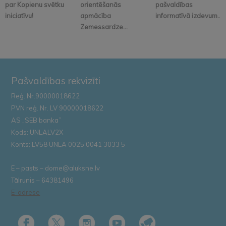
par Kopienu svētku
orientēšanās
pašvaldības
iniciatīvu!
apmācība
informatīvā izdevum...
Zemessardze...
Pašvaldības rekvizīti
Reģ. Nr.90000018622
PVN reģ. Nr. LV 90000018622
AS „SEB banka”
Kods: UNLALV2X
Konts: LV58 UNLA 0025 0041 3033 5
E – pasts – dome@aluksne.lv
Tālrunis – 64381496
E-adrese