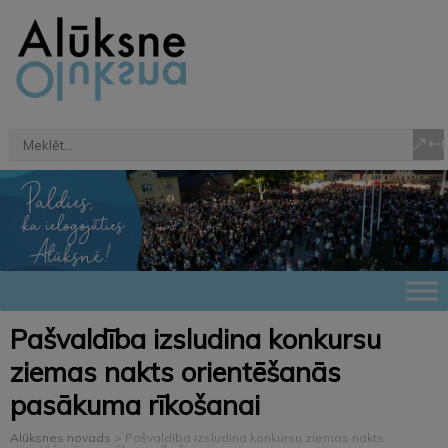
Pašvaldība izsludina konkursu
ziemas nakts orientēšanās
pasākuma rīkošanai
Alūksnes novads
>
Pašvaldība izsludina konkursu ziemas nakts