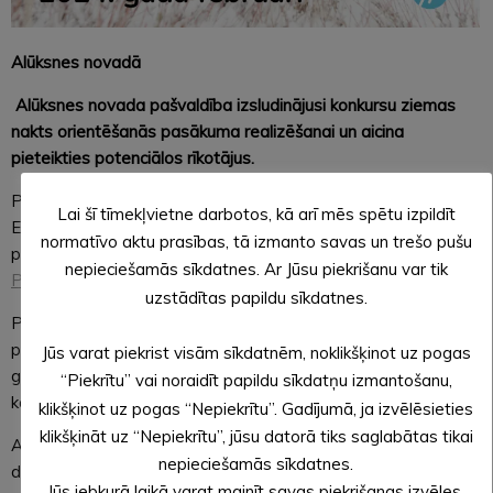
Alūksnes novadā
Alūksnes novada pašvaldība izsludinājusi konkursu ziemas
nakts orientēšanās pasākuma realizēšanai un aicina
pieteikties potenciālos rīkotājus.
Projektam pieejamais pašvaldības līdzfinansējums ir 1500
Lai šī tīmekļvietne darbotos, kā arī mēs spētu izpildīt
EUR. Konkursa nolikums un pieteikuma anketa pieejami
normatīvo aktu prasības, tā izmanto savas un trešo pušu
pašvaldības tīmekļvietnē
www.aluksne.lv
sadaļā
nepieciešamās sīkdatnes. Ar Jūsu piekrišanu var tik
Pašvaldība/Konkursi
.
uzstādītas papildu sīkdatnes.
Pretendenta uzdevums ir organizēt nakts orientēšanās
pasākumu ziemas sezonā Alūksnes novada teritorijā 2024.
Jūs varat piekrist visām sīkdatnēm, noklikšķinot uz pogas
gada februārī, piedāvājot sacensības ar nolikumā noteiktu
“Piekrītu” vai noraidīt papildu sīkdatņu izmantošanu,
kontrolpunktu un uzdevumu skaitu.
klikšķinot uz pogas “Nepiekrītu”. Gadījumā, ja izvēlēsieties
klikšķināt uz “Nepiekrītu”, jūsu datorā tiks saglabātas tikai
Ar drošu elektronisko parakstu parakstīti pieteikumi līdz 27.
nepieciešamās sīkdatnes.
decembrim (ieskaitot) projektu konkursam jāiesniedz
Jūs jebkurā laikā varat mainīt savas piekrišanas izvēles,