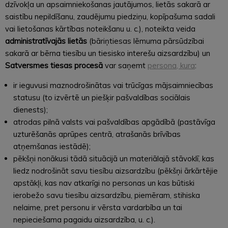
dzīvokļa un apsaimniekošanas jautājumos, lietās sakarā ar
saistību nepildīšanu, zaudējumu piedziņu, kopīpašuma sadali
vai lietošanas kārtības noteikšanu u. c.), noteikta veida
administratīvajās lietās
(bāriņtiesas lēmuma pārsūdzībai
sakarā ar bērna tiesību un tiesisko interešu aizsardzību) un
Satversmes tiesas procesā
var saņemt
persona, kura
:
ir ieguvusi maznodrošinātas vai trūcīgas mājsaimniecības
statusu (to izvērtē un piešķir pašvaldības sociālais
dienests);
atrodas pilnā valsts vai pašvaldības apgādībā (pastāvīga
uzturēšanās aprūpes centrā, atrašanās brīvības
atņemšanas iestādē);
pēkšņi nonākusi tādā situācijā un materiālajā stāvoklī, kas
liedz nodrošināt savu tiesību aizsardzību (pēkšņi ārkārtējie
apstākļi, kas nav atkarīgi no personas un kas būtiski
ierobežo savu tiesību aizsardzību, piemēram, stihiska
nelaime, pret personu ir vērsta vardarbība un tai
nepieciešama pagaidu aizsardzība, u. c.).