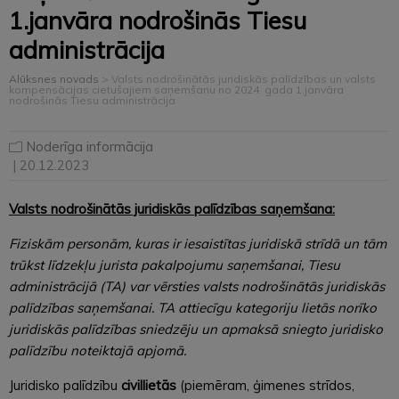
1.janvāra nodrošinās Tiesu
administrācija
Alūksnes novads
>
Valsts nodrošinātās juridiskās palīdzības un valsts
kompensācijas cietušajiem saņemšanu no 2024. gada 1.janvāra
nodrošinās Tiesu administrācija
Noderīga informācija
| 20.12.2023
Valsts nodrošinātās juridiskās palīdzības saņemšana:
Fiziskām personām, kuras ir iesaistītas juridiskā strīdā un tām
trūkst līdzekļu jurista pakalpojumu saņemšanai, Tiesu
administrācijā (TA) var vērsties valsts nodrošinātās juridiskās
palīdzības saņemšanai. TA attiecīgu kategoriju lietās norīko
juridiskās palīdzības sniedzēju un apmaksā sniegto juridisko
palīdzību noteiktajā apjomā.
Juridisko palīdzību
civillietās
(piemēram, ģimenes strīdos,