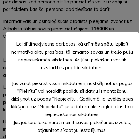
pēc dienas, kad persona atzīta par cietušo vai ir uzzinājusi
par faktiem, kas šai personai dod tiesības to darīt.
Informatīvais un psiholoģiskais atbalsts pieejams, zvanot uz
Atbalsta tālruni noziegumos cietušajiem:
116006
un
vietnē
cietušajiem.lv
.
Lai šī tīmekļvietne darbotos, kā arī mēs spētu izpildīt
normatīvo aktu prasības, tā izmanto savas un trešo pušu
nepieciešamās sīkdatnes. Ar Jūsu piekrišanu var tik
Lai saņemtu valsts kompensāciju cietušajiem un valsts
uzstādītas papildu sīkdatnes.
nodrošināto juridisko palīdzību, ir jāvēršas Tiesu
administrācijā.
Jūs varat piekrist visām sīkdatnēm, noklikšķinot uz pogas
Līdz šim minētos pakalpojumus nodrošināja Juridiskās
“Piekrītu” vai noraidīt papildu sīkdatņu izmantošanu,
palīdzības administrācija, kas no 2024.gada 1.janvāra tiek
klikšķinot uz pogas “Nepiekrītu”. Gadījumā, ja izvēlēsieties
pievienota Tiesu administrācijai. Pakalpojumu sniegšanas
klikšķināt uz “Nepiekrītu”, jūsu datorā tiks saglabātas tikai
kārtībā izmaiņu nav.
nepieciešamās sīkdatnes.
Uzzini vairāk par pakalpojumiem, iesnieguma veidlapām un
Jūs jebkurā laikā varat mainīt savas piekrišanas izvēles,
informāciju par to aizpildīšanu un nepieciešamajiem
atjauninot sīkdatņu iestatījumus.
dokumentiem, zvanot uz bezmaksas informatīvo tālruni 800