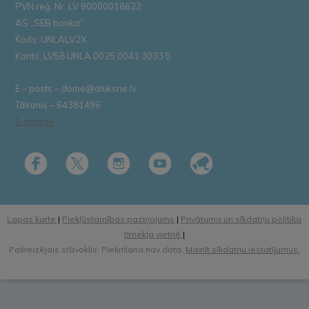
PVN reģ. Nr. LV 90000018622
AS „SEB banka”
Kods: UNLALV2X
Konts: LV58 UNLA 0025 0041 3033 5
E – pasts – dome@aluksne.lv
Tālrunis – 64381496
E-adrese
Lapas karte
|
Piekļūstamības paziņojums
|
Privātuma un sīkdatņu politika
tīmekļa vietnē
|
Pašreizējais stāvoklis: Piekrišana nav dota.
Mainīt sīkdatņu iestatījumus.