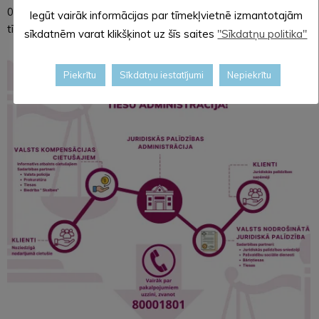
01 801 (darba laikā), vai apmeklē Tiesu administrācijas
Iegūt vairāk informācijas par tīmekļvietnē izmantotajām
tīmekļa vietni www.ta.gov.lv
sīkdatnēm varat klikšķinot uz šīs saites
"Sīkdatņu politika"
Piekrītu
Sīkdatņu iestatījumi
Nepiekrītu