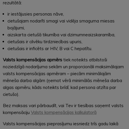
rezultātā:
ir iestājusies personas nāve,
cietušajam nodarīti smagi vai vidēja smaguma miesas
bojājumi,
aizskarta cietušā tikumība vai dzimumneaizskaramība,
cietušais ir cilvēku tirdzniecības upuris,
cietušais ir inficēts ar HIV, B vai C hepatītu.
Valsts kompensācijas apmērs
tiek noteikts atbilstoši
noziedzīgā nodarījuma sekām un proporcionāli maksimālajam
valsts kompensācijas apmēram – piecām minimālajām
mēneša darba algām (ņemot vērā minimālās mēneša darba
algas apmēru, kāds noteikts brīdī, kad persona atzīta par
cietušo).
Bez maksas vari pārbaudīt, vai Tev ir tiesības saņemt valsts
kompensāciju
Valsts kompensācijas kalkulatorā
Valsts kompensācijas pieprasījumu iesniedz trīs gadu laikā