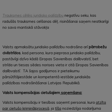
Trauksmes cēlējs juridisko palīdzību
negatīvu seku, kas
radušās trauksmes celšanas dēļ, risināšanai saņem neatkarīgi
no sava mantiskā stāvokļa
Valsts apmaksātu juridisko palīdzību nodrošina arī
pārrobežu
civilstrīdos
, kad persona, kura pieprasa juridisko palīdzību,
pastāvīgi dzīvo kādā Eiropas Savienības dalībvalstī, bet
strīda un tiesas sēdes norises vieta ir citā Eiropas Savienības
dalībvalstī. TA šajos gadījumos ir pieteikumu
pārsūtītājiestāde un kompetentā iestāde juridiskās
palīdzības nodrošināšanai Latvijas Republikā.
Valsts kompensācijas cietušajiem
saņemšana:
Valsts kompensāciju ir tiesības saņemt personai, kura
atzīta
par cietušo kriminālprocesā
, ja
tīša
noziedzīga nodarījuma