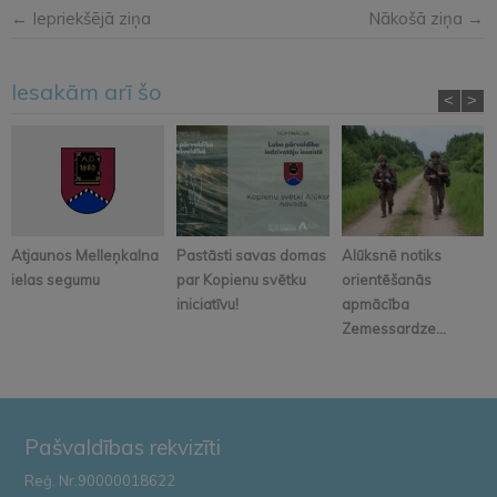
← Iepriekšējā ziņa
Nākošā ziņa →
Iesakām arī šo
<
>
Atjaunos Melleņkalna
Pastāsti savas domas
Alūksnē notiks
ielas segumu
par Kopienu svētku
orientēšanās
iniciatīvu!
apmācība
Zemessardze...
Pašvaldības rekvizīti
Reģ. Nr.90000018622