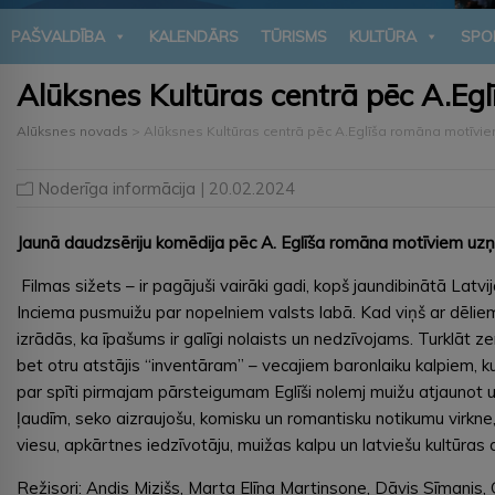
PAŠVALDĪBA
KALENDĀRS
TŪRISMS
KULTŪRA
SPO
Alūksnes Kultūras centrā pēc A.Eg
Alūksnes novads
>
Alūksnes Kultūras centrā pēc A.Eglīša romāna motīvi
Noderīga informācija
| 20.02.2024
Jaunā daudzsēriju komēdija pēc A. Eglīša romāna motīviem uzņe
Filmas sižets – ir pagājuši vairāki gadi, kopš jaundibinātā Latvi
Inciema pusmuižu par nopelniem valsts labā. Kad viņš ar dēlie
izrādās, ka īpašums ir galīgi nolaists un nedzīvojams. Turklāt z
bet otru atstājis “inventāram” – vecajiem baronlaiku kalpiem, k
par spīti pirmajam pārsteigumam Eglīši nolemj muižu atjaunot un
ļaudīm, seko aizraujošu, komisku un romantisku notikumu virkne
viesu, apkārtnes iedzīvotāju, muižas kalpu un latviešu kultūras d
Režisori: Andis Mizišs, Marta Elīna Martinsone, Dāvis Sīmanis, 