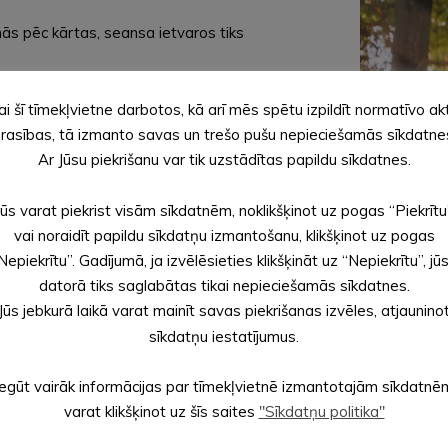
nās pēc kārtas, seansa ietvaros tiks
ai šī tīmekļvietne darbotos, kā arī mēs spētu izpildīt normatīvo ak
rasības, tā izmanto savas un trešo pušu nepieciešamās sīkdatne
Ar Jūsu piekrišanu var tik uzstādītas papildu sīkdatnes.
Jūs varat piekrist visām sīkdatnēm, noklikšķinot uz pogas “Piekrītu
RAS CENTRA KASĒ!
vai noraidīt papildu sīkdatņu izmantošanu, klikšķinot uz pogas
Nepiekrītu”. Gadījumā, ja izvēlēsieties klikšķināt uz “Nepiekrītu”, jū
datorā tiks saglabātas tikai nepieciešamās sīkdatnes.
Jūs jebkurā laikā varat mainīt savas piekrišanas izvēles, atjaunino
sīkdatņu iestatījumus.
Iegūt vairāk informācijas par tīmekļvietnē izmantotajām sīkdatnē
varat klikšķinot uz šīs saites
"Sīkdatņu politika"