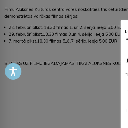
Filmu Alūksnes Kultūras centrā varēs noskatīties trīs ceturtdie
demonstrētas vairākas filmas sērijas:
22. februārī plkst. 18.30 filmas 1. un 2. sērija, ieeja 5,00 EUR
L
29. februārī plkst.18.30 filmas 3.un 4. sērija, ieeja 5,00 EUR
p
7. martā plkst.18.30 filmas 5.,6.,7. sērija, ieeja 5,00 EUR
BIĻETES UZ FILMU IEGĀDĀJAMAS TIKAI ALŪKSNES KULTŪ
“