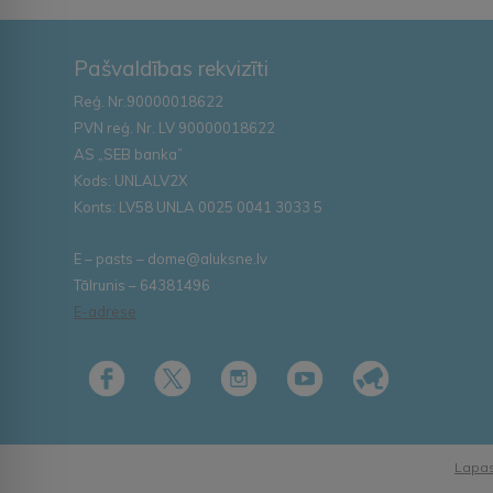
Pašvaldības rekvizīti
Reģ. Nr.90000018622
PVN reģ. Nr. LV 90000018622
AS „SEB banka”
Kods: UNLALV2X
Konts: LV58 UNLA 0025 0041 3033 5
E – pasts – dome@aluksne.lv
Tālrunis – 64381496
E-adrese
Lapas