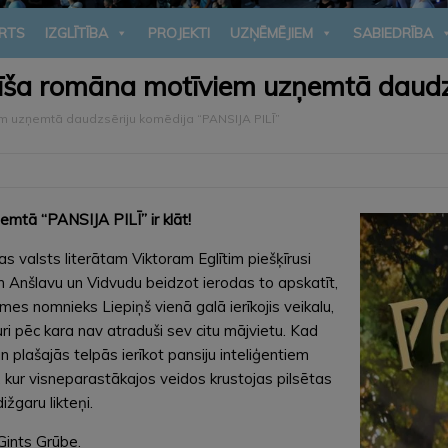
RTS
IZGLĪTĪBA
PROJEKTI
UZŅĒMĒJIEM
SABIEDRĪBA
līša romāna motīviem uzņemtā daudz
em uzņemtā daudzsēriju komēdija “PANSIJA PILĪ”
mtā “PANSIJA PILĪ” ir klāt!
jas valsts literātam Viktoram Eglītim piešķīrusi
m Anšlavu un Vidvudu beidzot ierodas to apskatīt,
emes nomnieks Liepiņš vienā galā ierīkojis veikalu,
uri pēc kara nav atraduši sev citu mājvietu. Kad
 plašajās telpās ierīkot pansiju inteliģentiem
, kur visneparastākajos veidos krustojas pilsētas
ižgaru likteņi.
Gints Grūbe.