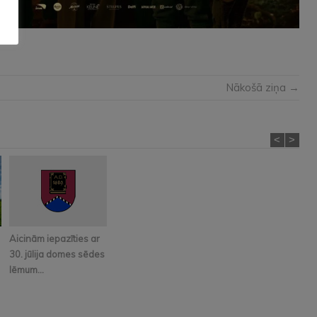
Nākošā ziņa →
<
>
Aicinām iepazīties ar
30. jūlija domes sēdes
lēmum...