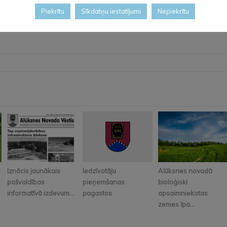
Piekrītu
Sīkdatņu iestatījumi
Nepiekrītu
Iznācis jaunākais
Iedzīvotāju
Alūksnes novadā
pašvaldības
pieņemšanas
bioloģiski
informatīvā izdevum...
pagastos
apsaimniekotas
zemes īpa...