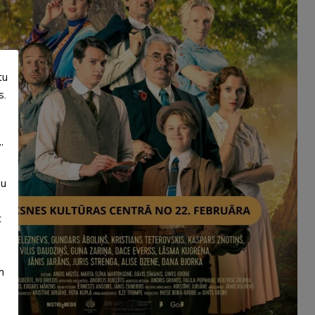
tu
s.
”
su
t
m