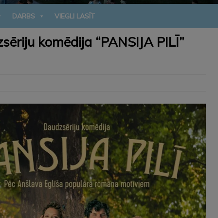
DARBS
VIEGLI LASĪT
sēriju komēdija “PANSIJA PILĪ”