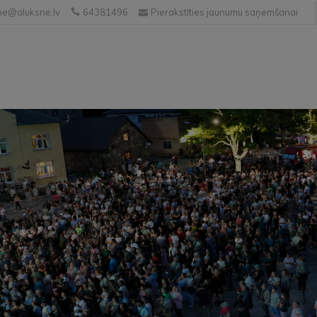
e@aluksne.lv
64381496
Pierakstīties jaunumu saņemšanai