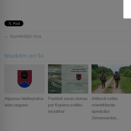
← Iepriekšējā ziņa
Iesakām arī šo
Atjaunos Melleņkalna
Pastāsti savas domas
Alūksnē notiks
ielas segumu
par Kopienu svētku
orientēšanās
iniciatīvu!
apmācība
Zemessardze...