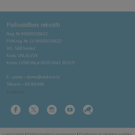
Pašvaldības rekvizīti
Reģ. Nr.90000018622
PVN reģ. Nr. LV 90000018622
AS „SEB banka”
Kods: UNLALV2X
Konts: LV58 UNLA 0025 0041 3033 5
E – pasts – dome@aluksne.lv
Tālrunis – 64381496
E-adrese
Lapas karte
|
Piekļūstamības paziņojums
|
Privātuma un sīkdatņu politika