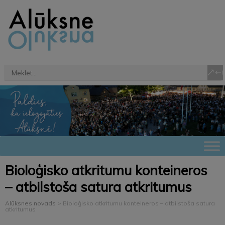
Bioloģisko atkritumu konteineros
– atbilstoša satura atkritumus
Alūksnes novads
>
Bioloģisko atkritumu konteineros – atbilstoša satura
atkritumus