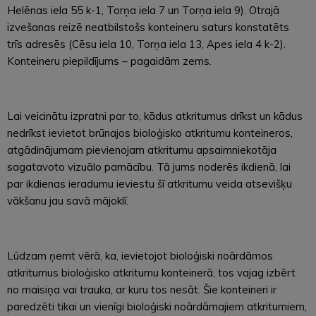
Helēnas iela 55 k-1, Torņa iela 7 un Torņa iela 9). Otrajā
izvešanas reizē neatbilstošs konteineru saturs konstatēts
trīs adresēs (Cēsu iela 10, Torņa iela 13, Apes iela 4 k-2).
Konteineru piepildījums – pagaidām zems.
Lai veicinātu izpratni par to, kādus atkritumus drīkst un kādus
nedrīkst ievietot brūnajos bioloģisko atkritumu konteineros,
atgādinājumam pievienojam atkritumu apsaimniekotāja
sagatavoto vizuālo pamācību. Tā jums noderēs ikdienā, lai
par ikdienas ieradumu ieviestu šī atkritumu veida atsevišķu
vākšanu jau savā mājoklī.
Lūdzam ņemt vērā, ka, ievietojot bioloģiski noārdāmos
atkritumus bioloģisko atkritumu konteinerā, tos vajag izbērt
no maisiņa vai trauka, ar kuru tos nesāt. Šie konteineri ir
paredzēti tikai un vienīgi bioloģiski noārdāmajiem atkritumiem,