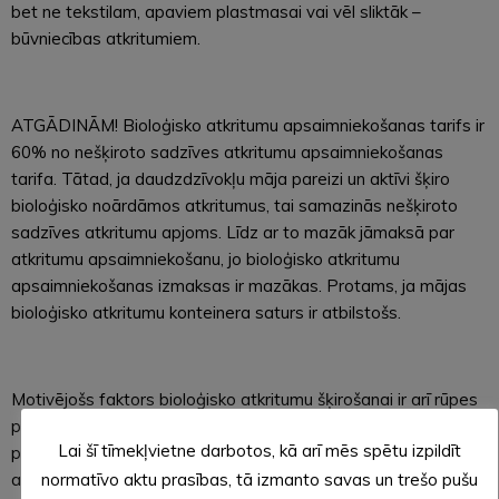
bet ne tekstilam, apaviem plastmasai vai vēl sliktāk –
būvniecības atkritumiem.
ATGĀDINĀM! Bioloģisko atkritumu apsaimniekošanas tarifs ir
60% no nešķiroto sadzīves atkritumu apsaimniekošanas
tarifa. Tātad, ja daudzdzīvokļu māja pareizi un aktīvi šķiro
bioloģisko noārdāmos atkritumus, tai samazinās nešķiroto
sadzīves atkritumu apjoms. Līdz ar to mazāk jāmaksā par
atkritumu apsaimniekošanu, jo bioloģisko atkritumu
apsaimniekošanas izmaksas ir mazākas. Protams, ja mājas
bioloģisko atkritumu konteinera saturs ir atbilstošs.
Motivējošs faktors bioloģisko atkritumu šķirošanai ir arī rūpes
par vidi. Nošķirojot bioloģiskos atkritumus, samazinās
Lai šī tīmekļvietne darbotos, kā arī mēs spētu izpildīt
poligonā noglabājamo atkritumu apjoms, bet bioloģiskie
normatīvo aktu prasības, tā izmanto savas un trešo pušu
atkritumi tiek pārvērsti noderīgos resursos, piemēram,