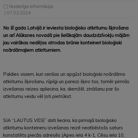
Noderīga informācija
| 07.03.2024
No šī gada Latvijā ir ieviesta bioloģisko atkritumu šķirošana
un arī Alūksnes novadā pie lielākajām daudzdzīvokļu mājām
jau vairākas nedēļas atrodas brūnie konteineri bioloģiski
noārdāmajiem atkritumiem.
Paldies visiem, kuri cenšas un apgūst bioloģiski noārdāmo
atkritumu šķirošanu, rūpīgi un pareizi šķiro tos, tomēr pirmās
izvešanas reizes apliecina, ka, diemžēl, zināšanu par šo
atkritumu veidu vēl ļoti pietrūkst.
SIA “LAUTUS VIDE” dati liecina, ka pirmajā bioloģisko
atkritumu konteineru izvešanas reizē neatbilstošs saturs
konstatēts piecās adresēs (Apes iela 4 k-1, Cēsu iela 10,