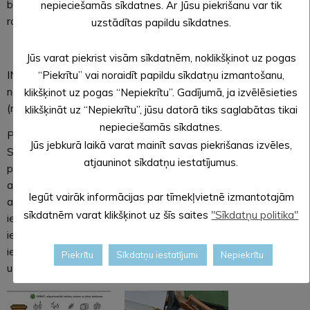
biogāzē, ko izmanto elektroenerģijas un siltumenerģijas
nepieciešamās sīkdatnes. Ar Jūsu piekrišanu var tik
ražošanai.
uzstādītas papildu sīkdatnes.
Jūs varat piekrist visām sīkdatnēm, noklikšķinot uz pogas
INDIVIDUĀLĀM DZĪVOJAMĀM MĀJĀM. Individuālām mājām
“Piekrītu” vai noraidīt papildu sīkdatņu izmantošanu,
novada teritorijā bioloģiskos atkritumus ir atļauts kompostēt
klikšķinot uz pogas “Nepiekrītu”. Gadījumā, ja izvēlēsieties
(mājkompostēšana).
klikšķināt uz “Nepiekrītu”, jūsu datorā tiks saglabātas tikai
nepieciešamās sīkdatnes.
Par mājkompostēšanu jāinformē atkritumu apsaimniekotāju
Jūs jebkurā laikā varat mainīt savas piekrišanas izvēles,
SIA “LAUTUS VIDE”, rakstot iesniegumu, kurā norāda to
atjauninot sīkdatņu iestatījumus.
personu, uz kuras vārda ir noslēgts līgums par sadzīves
atkritumu apsaimniekošanu konkrētajā īpašumā, un īpašuma
Iegūt vairāk informācijas par tīmekļvietnē izmantotajām
adresi, kurā tiks veikta mājkompostēšana. Iesniegumu var
sīkdatnēm varat klikšķinot uz šīs saites
"Sīkdatņu politika"
iesniegt SIA “LAUTUS VIDE” personīgi tās birojā Rūpniecības
ielā 8F, Alūksnē, vai nosūtīt pa pastu, elektroniski parakstītu
iesniegumu var nosūtīt uz e-pastu
aluksne@pilsetvide.lv
vai
Piekrītu
Sīkdatņu iestatījumi
Nepiekrītu
uzņēmuma e-adresē. Informācija pa tālruni 26622989.