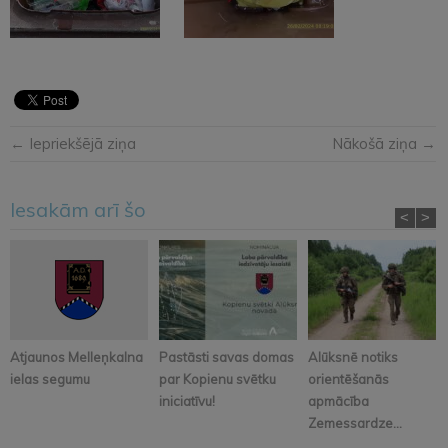
← Iepriekšējā ziņa
Nākošā ziņa →
Iesakām arī šo
<
>
Atjaunos Melleņkalna
Pastāsti savas domas
Alūksnē notiks
ielas segumu
par Kopienu svētku
orientēšanās
iniciatīvu!
apmācība
Zemessardze...