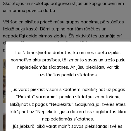
Skolotājas un skolotāju palīgi iesaistījās un kopīgi ar bērniem
un mammu paveica darbu.
Vēl šodien alisītes priecē mūsu grupas pagalmu, pārstādītas
lielajā puķu kastē. Bērni turpina par tām rūpēties un
nepacietīgi gaida pirmos ziedus! Šīs aktivitātes uzrunāja arī
citus vecākus un esam saņēmušas dažādus jaunus
piedāvājumus vecāku profesiju iepazīšanai.
Lai šī tīmekļvietne darbotos, kā arī mēs spētu izpildīt
normatīvo aktu prasības, tā izmanto savas un trešo pušu
nepieciešamās sīkdatnes. Ar Jūsu piekrišanu var tik
uzstādītas papildu sīkdatnes.
Jūs varat piekrist visām sīkdatnēm, noklikšķinot uz pogas
“Piekrītu” vai noraidīt papildu sīkdatņu izmantošanu,
klikšķinot uz pogas “Nepiekrītu”. Gadījumā, ja izvēlēsieties
klikšķināt uz “Nepiekrītu”, jūsu datorā tiks saglabātas tikai
nepieciešamās sīkdatnes.
Jūs jebkurā laikā varat mainīt savas piekrišanas izvēles,