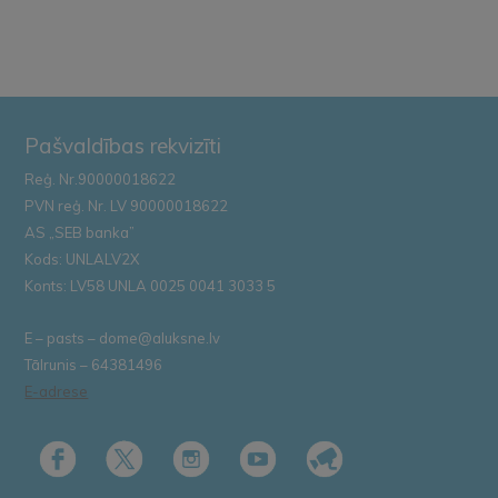
Pašvaldības rekvizīti
Reģ. Nr.90000018622
PVN reģ. Nr. LV 90000018622
AS „SEB banka”
Kods: UNLALV2X
Konts: LV58 UNLA 0025 0041 3033 5
E – pasts – dome@aluksne.lv
Tālrunis – 64381496
E-adrese