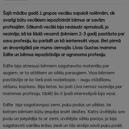
Šajā mācību gadā 1.grupas vecāku sapulcē nolēmām, cik
svarīgi būtu vecākiem iepazīstināt bērnus ar savām
profesijām. Sākumā vecāki bija nedaudz apmulsuši, jo
nezināja, kā lai šādā vecumā (bērniem 2-3 gadi) pastāsta par
savu profesiju, ko parādīt un kā ieinteresēt viņus. Bet pirmā
un drosmīgākā pie mums ciemojās Līvas Gustas mamma
Edīte un bērnus iepazīstināja ar agronoma profesiju.
Edīte bija atnesusi bērniem sagatavoto materiālu par
augiem, ar to attēliem un sēklu paraugiem. Viņa bērniem
pastāstīja ar ko tieši pati nodarbojas – augu stādīšanu,
sēšanu, kopšanu. Bija lietas, ko pati Līva nemaz nezināja par
mammas profesiju, tādēļ šis it īpaši interesējoši bija viņai.
Edīte bija sagatavojusi zemi, puķu podus un sēklas, lai
katram bērnam būtu iespēja iesēt alisītes. Katrs izvēlējās sev
podu un piepildīja to ar zemi, izvēlējās sēklu paciņu, jo bija
sagatavoti vairāku krāsu ziedi un tās iesēja savā puķu podā.