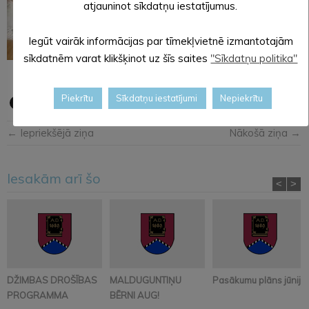
atjauninot sīkdatņu iestatījumus.
Iegūt vairāk informācijas par tīmekļvietnē izmantotajām
sīkdatnēm varat klikšķinot uz šīs saites
"Sīkdatņu politika"
Piekrītu
Sīkdatņu iestatījumi
Nepiekrītu
← Iepriekšējā ziņa
Nākošā ziņa →
Iesakām arī šo
<
>
DŽIMBAS DROŠĪBAS
MALDUGUNTIŅU
Pasākumu plāns jūnijā
PROGRAMMA
BĒRNI AUG!