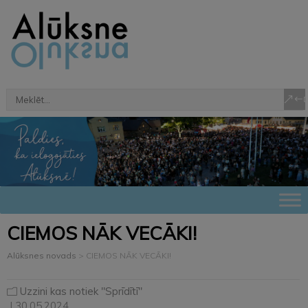
CIEMOS NĀK VECĀKI!
Alūksnes novads
>
CIEMOS NĀK VECĀKI!
Uzzini kas notiek "Sprīdītī"
| 30.05.2024