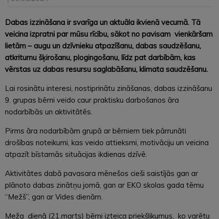
Dabas izzināšana ir svarīga un aktuāla ikvienā vecumā. Tā
veicina izpratni par mūsu rīcību, sākot no pavisam vienkāršam
lietām – augu un dzīvnieku atpazīšanu, dabas saudzēšanu,
atkritumu šķirošanu, plogingošanu, līdz pat darbībām, kas
vērstas uz dabas resursu saglabāšanu, klimata saudzēšanu.
Lai rosinātu interesi, nostiprinātu zināšanas, dabas izzināšanu
9. grupas bērni veido caur praktisku darbošanos āra
nodarbībās un aktivitātēs.
Pirms āra nodarbībām grupā ar bērniem tiek pārrunāti
drošības noteikumi, kas veido attieksmi, motivāciju un veicina
atpazīt bīstamās situācijas ikdienas dzīvē.
Aktivitātes dabā pavasara mēnešos cieši saistījās gan ar
plānoto dabas zinātņu jomā, gan ar EKO skolas gada tēmu
“Mežš”, gan ar Vides dienām.
Meža dienā (21.marts) bērni izteica priekšlikumus, ko varētu