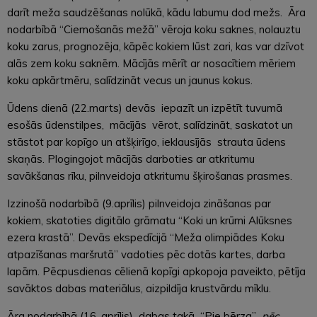
darīt meža saudzēšanas nolūkā, kādu labumu dod mežs. Āra
nodarbībā “Ciemošanās mežā” vēroja koku saknes, nolauztu
koku zarus, prognozēja, kāpēc kokiem lūst zari, kas var dzīvot
alās zem koku saknēm. Mācījās mērīt ar nosacītiem mēriem
koku apkārtmēru, salīdzināt vecus un jaunus kokus.
Ūdens dienā (22.marts) devās iepazīt un izpētīt tuvumā
esošās ūdenstilpes, mācījās vērot, salīdzināt, saskatot un
stāstot par kopīgo un atšķirīgo, ieklausījās strauta ūdens
skaņās. Plogingojot mācījās darboties ar atkritumu
savākšanas rīku, pilnveidoja atkritumu šķirošanas prasmes.
Izzinošā nodarbībā (9.aprīlis) pilnveidoja zināšanas par
kokiem, skatoties digitālo grāmatu “Koki un krūmi Alūksnes
ezera krastā”. Devās ekspedīcijā “Meža olimpiādes Koku
atpazīšanas maršrutā” vadoties pēc dotās kartes, darba
lapām. Pēcpusdienas cēlienā kopīgi apkopoja paveikto, pētīja
savāktos dabas materiālus, aizpildīja krustvārdu mīklu.
Āra nodarbībā (16. aprīlis) dabas takā “Pie bērza”
pēc