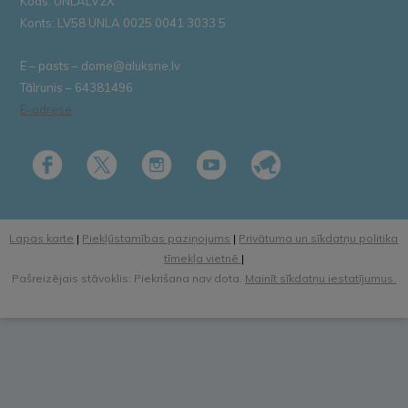
Kods: UNLALV2X
Konts: LV58 UNLA 0025 0041 3033 5
E – pasts – dome@aluksne.lv
Tālrunis – 64381496
E-adrese
Lapas karte
|
Piekļūstamības paziņojums
|
Privātuma un sīkdatņu politika
tīmekļa vietnē
|
Pašreizējais stāvoklis: Piekrišana nav dota.
Mainīt sīkdatņu iestatījumus.