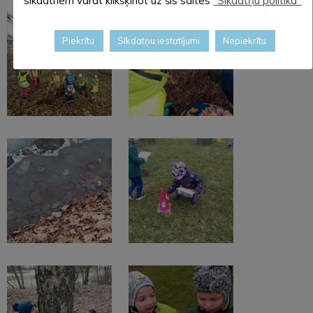
sīkdatnēm varat klikšķinot uz šīs saites
"Sīkdatņu politika"
Piekrītu
Sīkdatņu iestatījumi
Nepiekrītu