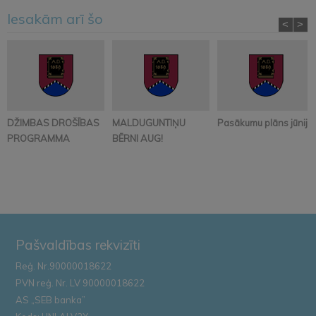
Iesakām arī šo
<
>
DŽIMBAS DROŠĪBAS
MALDUGUNTIŅU
Pasākumu plāns jūnijā
PROGRAMMA
BĒRNI AUG!
Pašvaldības rekvizīti
Reģ. Nr.90000018622
PVN reģ. Nr. LV 90000018622
AS „SEB banka”