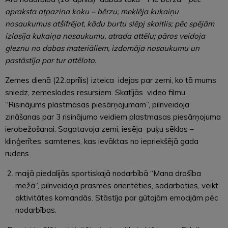
apraksta atpazina koku – bērzu; meklēja kukaiņu
nosaukumus atšifrējot, kādu burtu slēpj skaitlis; pēc spējām
izlasīja kukaiņa nosaukumu, atrada attēlu; pāros veidoja
gleznu no dabas materiāliem, izdomāja nosaukumu un
pastāstīja par tur attēloto.
Zemes dienā (22.aprīlis) izteica idejas par zemi, ko tā mums
sniedz, zemeslodes resursiem. Skatījās video filmu
“Risinājums plastmasas piesārņojumam”, pilnveidoja
zināšanas par 3 risinājuma veidiem plastmasas piesārņojuma
ierobežošanai. Sagatavoja zemi, iesēja puķu sēklas –
kliņģerītes, samtenes, kas ievāktas no iepriekšējā gada
rudens.
maijā piedalījās sportiskajā nodarbībā “Mana drošība
mežā”, pilnveidoja prasmes orientēties, sadarboties, veikt
aktivitātes komandās. Stāstīja par gūtajām emocijām pēc
nodarbības.