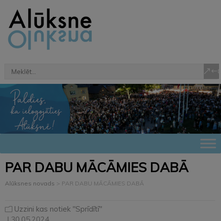
PAR DABU MĀCĀMIES DABĀ
Alūksnes novads
>
PAR DABU MĀCĀMIES DABĀ
Uzzini kas notiek "Sprīdītī"
| 30.05.2024