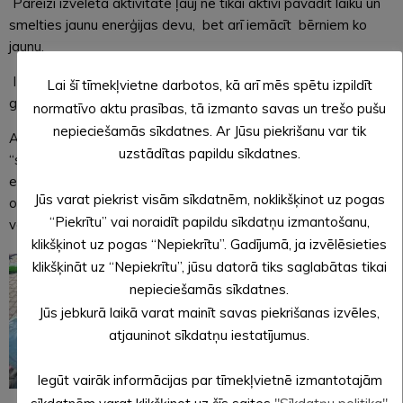
Pareizi izvēlēta aktivitāte ļauj ne tikai aktīvi pavadīt laiku un
smelties jaunu enerģijas devu, bet arī iemācīt bērniem ko
jaunu.
Izglītošanas process ir tikpat svarīgs un vērtīgs kā svaigs
Lai šī tīmekļvietne darbotos, kā arī mēs spētu izpildīt
gaiss, saules staru sniegtais D vitamīns un izkustēšanās.
normatīvo aktu prasības, tā izmanto savas un trešo pušu
nepieciešamās sīkdatnes. Ar Jūsu piekrišanu var tik
Aktivitātes brīvā dabā sniedz iespējas, kuras nav tikai
uzstādītas papildu sīkdatnes.
“svaigs gaiss”, bet arī kopā būšana, prieks, neaizmirstamas
emocijas un arī zināšanas, tāpēc mācību gadu noslēgsim ar
Jūs varat piekrist visām sīkdatnēm, noklikšķinot uz pogas
orientēšanās aktivitātēm Alūksnes Muižas parkā kopā ar
“Piekrītu” vai noraidīt papildu sīkdatņu izmantošanu,
vecākiem.
klikšķinot uz pogas “Nepiekrītu”. Gadījumā, ja izvēlēsieties
klikšķināt uz “Nepiekrītu”, jūsu datorā tiks saglabātas tikai
nepieciešamās sīkdatnes.
Jūs jebkurā laikā varat mainīt savas piekrišanas izvēles,
atjauninot sīkdatņu iestatījumus.
Iegūt vairāk informācijas par tīmekļvietnē izmantotajām