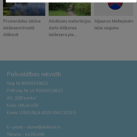
Promenādes izbūve
Atsāksies meliorācijas
Atjaunos Melleņkalna
iekšezera krastā
darbi Alūksnes
ielas segumu
Alūksnē
iekšezera pie...
Pašvaldības rekvizīti
Reģ. Nr.90000018622
PVN reģ. Nr. LV 90000018622
AS „SEB banka”
Kods: UNLALV2X
Konts: LV58 UNLA 0025 0041 3033 5
E – pasts – dome@aluksne.lv
Tālrunis – 64381496