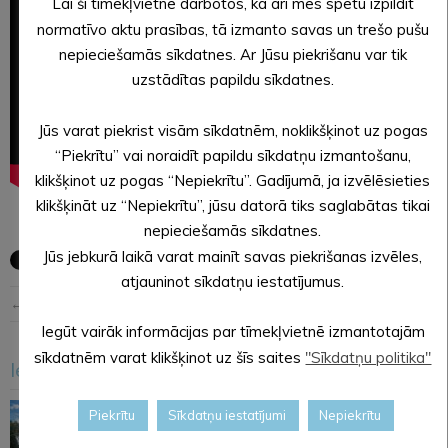
Lai šī tīmekļvietne darbotos, kā arī mēs spētu izpildīt
normatīvo aktu prasības, tā izmanto savas un trešo pušu
nepieciešamās sīkdatnes. Ar Jūsu piekrišanu var tik
uzstādītas papildu sīkdatnes.
Jūs varat piekrist visām sīkdatnēm, noklikšķinot uz pogas
“Piekrītu” vai noraidīt papildu sīkdatņu izmantošanu,
klikšķinot uz pogas “Nepiekrītu”. Gadījumā, ja izvēlēsieties
klikšķināt uz “Nepiekrītu”, jūsu datorā tiks saglabātas tikai
nepieciešamās sīkdatnes.
Jūs jebkurā laikā varat mainīt savas piekrišanas izvēles,
atjauninot sīkdatņu iestatījumus.
← Iepriekšējā ziņa
Nākošā ziņa →
Iegūt vairāk informācijas par tīmekļvietnē izmantotajām
sīkdatnēm varat klikšķinot uz šīs saites
"Sīkdatņu politika"
Iesakām arī šo
<
>
Piekrītu
Sīkdatņu iestatījumi
Nepiekrītu