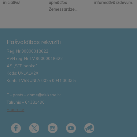
iniciatīvu!
apmācība
informatīvā izdevum...
Zemessardze...
Pašvaldības rekvizīti
Reģ. Nr.90000018622
PVN reģ. Nr. LV 90000018622
AS „SEB banka”
Kods: UNLALV2X
Konts: LV58 UNLA 0025 0041 3033 5
E – pasts – dome@aluksne.lv
Tālrunis – 64381496
E-adrese