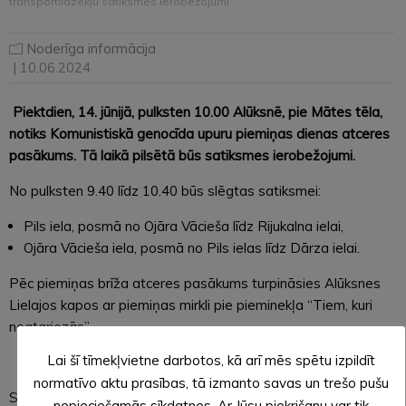
transportlīdzekļu satiksmes ierobežojumi
Noderīga informācija
| 10.06.2024
Piektdien, 14. jūnijā, pulksten 10.00 Alūksnē, pie Mātes tēla,
notiks Komunistiskā genocīda upuru piemiņas dienas atceres
pasākums. Tā laikā pilsētā būs satiksmes ierobežojumi.
No pulksten 9.40 līdz 10.40 būs slēgtas satiksmei:
Pils iela, posmā no Ojāra Vācieša līdz Rijukalna ielai,
Ojāra Vācieša iela, posmā no Pils ielas līdz Dārza ielai.
Pēc piemiņas brīža atceres pasākums turpināsies Alūksnes
Lielajos kapos ar piemiņas mirkli pie pieminekļa “Tiem, kuri
neatgriezās”.
Lai šī tīmekļvietne darbotos, kā arī mēs spētu izpildīt
normatīvo aktu prasības, tā izmanto savas un trešo pušu
Sanita SPUDIŅA,
nepieciešamās sīkdatnes. Ar Jūsu piekrišanu var tik