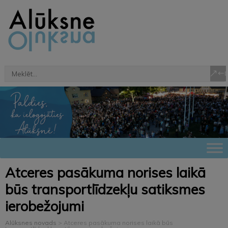
Atceres pasākuma norises laikā
būs transportlīdzekļu satiksmes
ierobežojumi
Alūksnes novads
>
Atceres pasākuma norises laikā būs