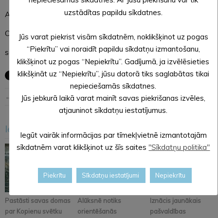
uzstādītas papildu sīkdatnes.
Alūksnes novada pašvaldības
Centrālās administrācijas
Jūs varat piekrist visām sīkdatnēm, noklikšķinot uz pogas
“Piekrītu” vai noraidīt papildu sīkdatņu izmantošanu,
sabiedrisko attiecību speciāliste
klikšķinot uz pogas “Nepiekrītu”. Gadījumā, ja izvēlēsieties
klikšķināt uz “Nepiekrītu”, jūsu datorā tiks saglabātas tikai
nepieciešamās sīkdatnes.
← Iepriekšējā ziņa
Nākošā ziņa →
Jūs jebkurā laikā varat mainīt savas piekrišanas izvēles,
atjauninot sīkdatņu iestatījumus.
Iesakām arī šo
<
>
Iegūt vairāk informācijas par tīmekļvietnē izmantotajām
sīkdatnēm varat klikšķinot uz šīs saites
"Sīkdatņu politika"
Piekrītu
Sīkdatņu iestatījumi
Nepiekrītu
Pastāsti savas domas
Alūksnē notiks
Iznācis jaunākais
par Kopienu svētku
orientēšanās
pašvaldības