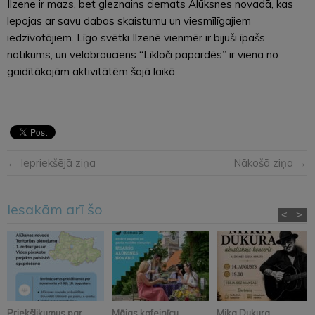
Ilzene ir mazs, bet gleznains ciemats Alūksnes novadā, kas
lepojas ar savu dabas skaistumu un viesmīlīgajiem
iedzīvotājiem. Līgo svētki Ilzenē vienmēr ir bijuši īpašs
notikums, un velobrauciens “Līkloči papardēs” ir viena no
gaidītākajām aktivitātēm šajā laikā.
← Iepriekšējā ziņa
Nākošā ziņa →
Iesakām arī šo
<
>
Priekšlikumus par
Mājas kafejnīcu
Mika Dukura