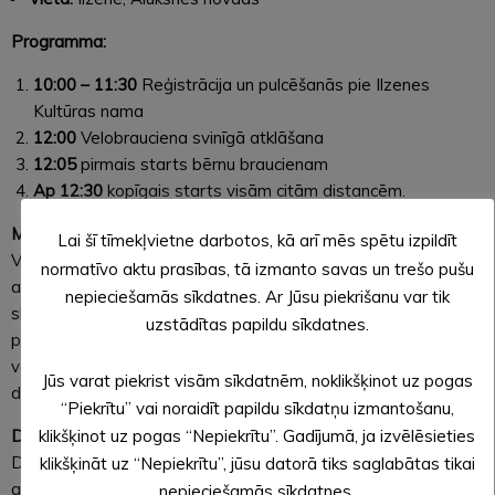
Programma:
10:00 – 11:30
Reģistrācija un pulcēšanās pie Ilzenes
Kultūras nama
12:00
Velobrauciena svinīgā atklāšana
12:05
pirmais starts bērnu braucienam
Ap 12:30
kopīgais starts visām citām distancēm.
Maršruta apraksts:
Lai šī tīmekļvietne darbotos, kā arī mēs spētu izpildīt
Velobrauciena maršruts vedīs cauri gleznainām Ilzenes
normatīvo aktu prasības, tā izmanto savas un trešo pušu
apkārtnes vietām, piedāvājot iespēju baudīt dabas
nepieciešamās sīkdatnes. Ar Jūsu piekrišanu var tik
skaistumu un vietējās kultūras īpatnības. Maršruts ir
uzstādītas papildu sīkdatnes.
piemērots gan iesācējiem, gan pieredzējušiem
velobraucējiem, un tas aptvers apmēram 13 kilometrus garu
Jūs varat piekrist visām sīkdatnēm, noklikšķinot uz pogas
distanci.
“Piekrītu” vai noraidīt papildu sīkdatņu izmantošanu,
Dalība un reģistrācija:
klikšķinot uz pogas “Nepiekrītu”. Gadījumā, ja izvēlēsieties
Dalībniekiem nepieciešams reģistrēties pasākuma iepriekš
klikšķināt uz “Nepiekrītu”, jūsu datorā tiks saglabātas tikai
aizpildot reģistrācijas formu
nepieciešamās sīkdatnes.