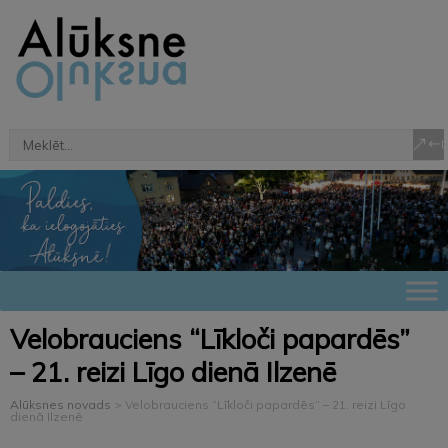
Velobrauciens “Līkloči papardēs”
– 21. reizi Līgo dienā Ilzenē
Alūksnes novads
>
Velobrauciens “Līkloči papardēs” – 21. reizi Līgo
dienā Ilzenē