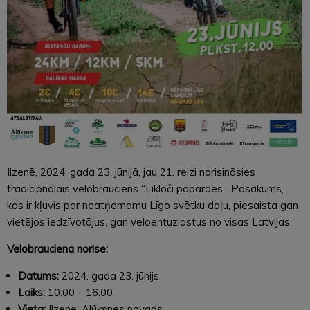
Ilzenē, 2024. gada 23. jūnijā, jau 21. reizi norisināsies
tradicionālais velobrauciens “Līkloči papardēs”. Pasākums,
kas ir kļuvis par neatņemamu Līgo svētku daļu, piesaista gan
vietējos iedzīvotājus, gan veloentuziastus no visas Latvijas.
Velobrauciena norise:
Datums:
2024. gada 23. jūnijs
Laiks:
10:00 – 16:00
Vieta:
Ilzene, Alūksnes novads