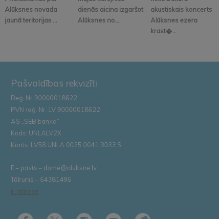
Alūksnes novada
dienās aicina izgaršot
akustiskais koncerts
jaunā teritorijas ...
Alūksnes no...
Alūksnes ezera
krast�...
Pašvaldības rekvizīti
Reģ. Nr.90000018622
PVN reģ. Nr. LV 90000018622
AS „SEB banka”
Kods: UNLALV2X
Konts: LV58 UNLA 0025 0041 3033 5
E – pasts – dome@aluksne.lv
Tālrunis – 64381496
E-adrese