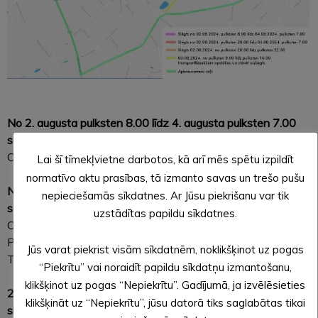
No 2. augusta pulksten 8.00 līdz 4. augusta pulksten 7.00
satiksme slēgta:
Ojāra Vācieša ielā no Pils ielas līdz Pilssalas ielai.
Lai šī tīmekļvietne darbotos, kā arī mēs spētu izpildīt
normatīvo aktu prasības, tā izmanto savas un trešo pušu
No 2. augusta pulksten 20.00 līdz 4. augusta pulksten 7.00
nepieciešamās sīkdatnes. Ar Jūsu piekrišanu var tik
satiksme slēgta:
uzstādītas papildu sīkdatnes.
Ojāra Vācieša ielā no Dārza ielas līdz Pils ielai;
Pils ielā no Lielā Ezera ielas līdz Rijukalna ielai;
Jūs varat piekrist visām sīkdatnēm, noklikšķinot uz pogas
Tirgotāju ielā no Tirgotāju ielas 16B līdz Lielā Ezera ielai.
“Piekrītu” vai noraidīt papildu sīkdatņu izmantošanu,
klikšķinot uz pogas “Nepiekrītu”. Gadījumā, ja izvēlēsieties
2. augustā no pulksten 20.00 līdz pulksten 22.30 satiksme
klikšķināt uz “Nepiekrītu”, jūsu datorā tiks saglabātas tikai
slēgta: