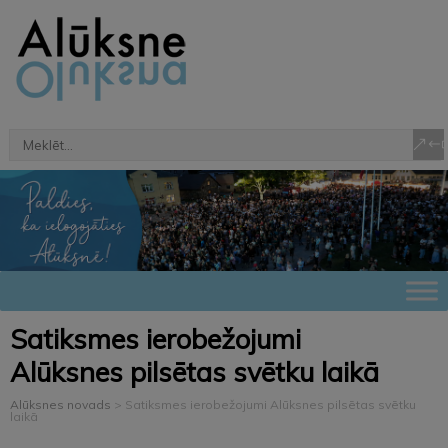
Satiksmes ierobežojumi
Alūksnes pilsētas svētku laikā
Alūksnes novads
>
Satiksmes ierobežojumi Alūksnes pilsētas svētku
laikā