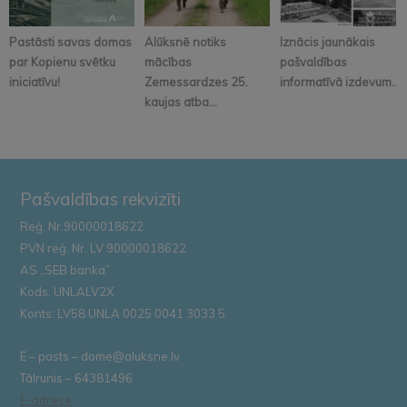
Pastāsti savas domas
Alūksnē notiks
Iznācis jaunākais
par Kopienu svētku
mācības
pašvaldības
iniciatīvu!
Zemessardzes 25.
informatīvā izdevum...
kaujas atba...
Pašvaldības rekvizīti
Reģ. Nr.90000018622
PVN reģ. Nr. LV 90000018622
AS „SEB banka”
Kods: UNLALV2X
Konts: LV58 UNLA 0025 0041 3033 5
E – pasts – dome@aluksne.lv
Tālrunis – 64381496
E-adrese