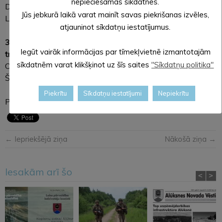
nepieciešamās sīkdatnes.
Dārza ielā no Tirgotāju ielas līdz Helēnas ielai;
Jūs jebkurā laikā varat mainīt savas piekrišanas izvēles,
Latgales ielā no Dārza ielas līdz Latgales ielai 3.
atjauninot sīkdatņu iestatījumus.
3. augustā no pulksten 8.00 līdz pulksten 16.00
Iegūt vairāk informācijas par tīmekļvietnē izmantotajām
transportlīdzekļiem apstāties un stāvēt būs aizliegts:
sīkdatnēm varat klikšķinot uz šīs saites
"Sīkdatņu politika"
Ojāra Vācieša ielā;
Šķūņu ielā.
Piekrītu
Sīkdatņu iestatījumi
Nepiekrītu
Pateicamies par sapratni un novēlam jaukus svētkus!
← Iepriekšējā ziņa
Nākošā ziņa →
Iesakām arī šo
<
>