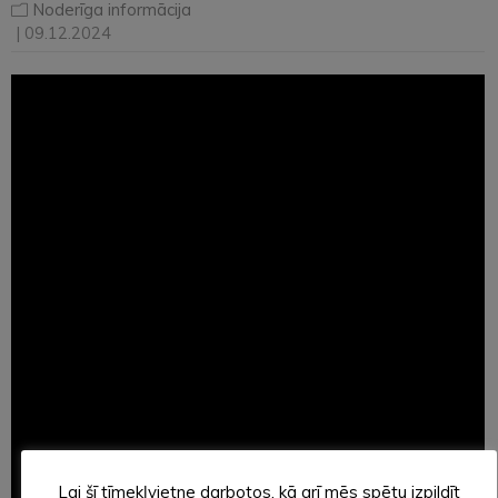
Noderīga informācija
| 09.12.2024
Lai šī tīmekļvietne darbotos, kā arī mēs spētu izpildīt