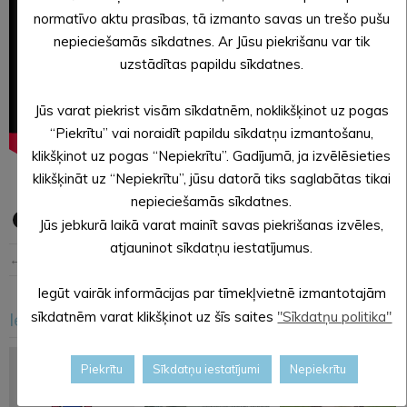
normatīvo aktu prasības, tā izmanto savas un trešo pušu
nepieciešamās sīkdatnes. Ar Jūsu piekrišanu var tik
uzstādītas papildu sīkdatnes.
Jūs varat piekrist visām sīkdatnēm, noklikšķinot uz pogas
“Piekrītu” vai noraidīt papildu sīkdatņu izmantošanu,
klikšķinot uz pogas “Nepiekrītu”. Gadījumā, ja izvēlēsieties
klikšķināt uz “Nepiekrītu”, jūsu datorā tiks saglabātas tikai
nepieciešamās sīkdatnes.
Jūs jebkurā laikā varat mainīt savas piekrišanas izvēles,
atjauninot sīkdatņu iestatījumus.
← Iepriekšējā ziņa
Nākošā ziņa →
Iegūt vairāk informācijas par tīmekļvietnē izmantotajām
Iesakām arī šo
sīkdatnēm varat klikšķinot uz šīs saites
"Sīkdatņu politika"
<
>
Piekrītu
Sīkdatņu iestatījumi
Nepiekrītu