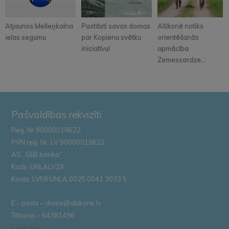
Atjaunos Melleņkalna
Pastāsti savas domas
Alūksnē notiks
ielas segumu
par Kopienu svētku
orientēšanās
iniciatīvu!
apmācība
Zemessardze...
Pašvaldības rekvizīti
Reģ. Nr.90000018622
PVN reģ. Nr. LV 90000018622
AS „SEB banka”
Kods: UNLALV2X
Konts: LV58 UNLA 0025 0041 3033 5
E – pasts – dome@aluksne.lv
Tālrunis – 64381496
E-adrese