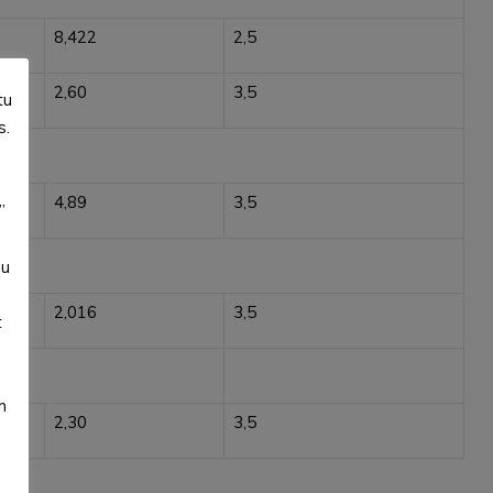
8,422
2,5
2,60
3,5
tu
s.
4,89
3,5
”
su
2,016
3,5
t
m
2,30
3,5