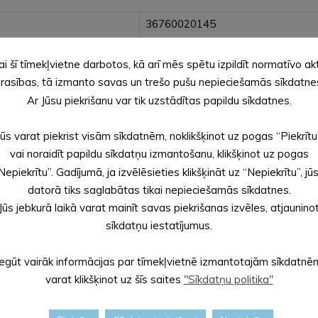
36760020145
36760010130001
ai šī tīmekļvietne darbotos, kā arī mēs spētu izpildīt normatīvo ak
rasības, tā izmanto savas un trešo pušu nepieciešamās sīkdatne
Ar Jūsu piekrišanu var tik uzstādītas papildu sīkdatnes.
36960030154
Jūs varat piekrist visām sīkdatnēm, noklikšķinot uz pogas “Piekrītu
vai noraidīt papildu sīkdatņu izmantošanu, klikšķinot uz pogas
Nepiekrītu”. Gadījumā, ja izvēlēsieties klikšķināt uz “Nepiekrītu”, jū
datorā tiks saglabātas tikai nepieciešamās sīkdatnes.
36880020090001
Jūs jebkurā laikā varat mainīt savas piekrišanas izvēles, atjaunino
sīkdatņu iestatījumus.
Iegūt vairāk informācijas par tīmekļvietnē izmantotajām sīkdatnē
36720050032001
varat klikšķinot uz šīs saites
"Sīkdatņu politika"