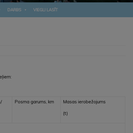
DARBS
VIEGLI LASĪT
eļiem:
/
Posma garums, km
Masas ierobežojums
(t)