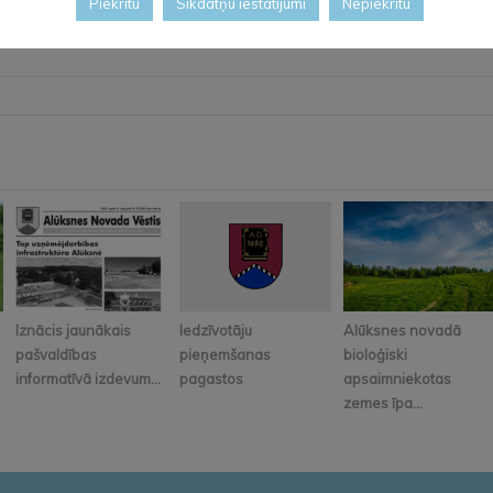
Piekrītu
Sīkdatņu iestatījumi
Nepiekrītu
Iznācis jaunākais
Iedzīvotāju
Alūksnes novadā
pašvaldības
pieņemšanas
bioloģiski
informatīvā izdevum...
pagastos
apsaimniekotas
zemes īpa...