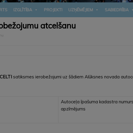
RTS
IZGLĪTĪBA
PROJEKTI
UZŅĒMĒJIEM
SABIEDRĪBA
erobežojumu atcelšanu
nu
ATCELTI
satiksmes ierobežojumi uz šādiem Alūksnes novada autoc
Autoceļa īpašuma kadastra numurs
apzīmējums