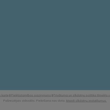
 karte
|
Piekļūstamības paziņojums
|
Privātuma un sīkdatņu politika tīmekļa 
Pašreizējais stāvoklis: Piekrišana nav dota.
Mainīt sīkdatņu iestatījumus.