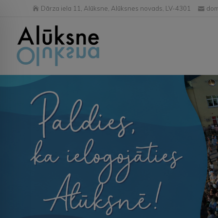
Dārza iela 11, Alūksne, Alūksnes novads, LV-4301
dom