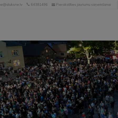
e@aluksne.lv
64381496
Pierakstīties jaunumu saņemšanai