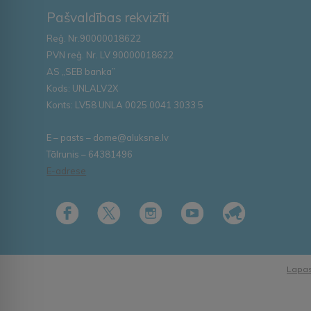
Pašvaldības rekvizīti
Reģ. Nr.90000018622
PVN reģ. Nr. LV 90000018622
AS „SEB banka”
Kods: UNLALV2X
Konts: LV58 UNLA 0025 0041 3033 5
E – pasts – dome@aluksne.lv
Tālrunis – 64381496
E-adrese
Lapas