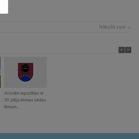
Nākošā ziņa →
<
>
Aicinām iepazīties ar
30. jūlija domes sēdes
lēmum...