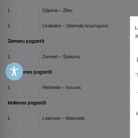
1.
Siļķene – Zīles
2.
Cirakalns – Silamalu krustojums
L
p
Ziemeru pagastā
1.
Ziemeri – Šļukums
Veclaicenes pagastā
“
1.
Reitnieki – Vosvas
Malienas pagastā
1.
Lekmaņi – Maiznieki