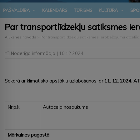
PAŠVALDĪBA
KALENDĀRS
TŪRISMS
KULTŪRA
SPO
Par transportlīdzekļu satiksmes i
Alūksnes novads
>
Par transportlīdzekļu satiksmes ierobežojumu atcelša
Noderīga informācija
| 10.12.2024
Sakarā ar klimatisko apstākļu uzlabošanos, a
r 11. 12. 2024. 
Nr.p.k.
Autoceļa nosaukums
Mārkalnes pagastā