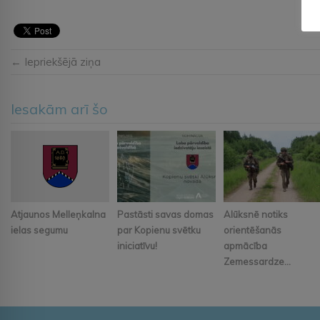
← Iepriekšējā ziņa
Iesakām arī šo
Atjaunos Melleņkalna
Pastāsti savas domas
Alūksnē notiks
ielas segumu
par Kopienu svētku
orientēšanās
iniciatīvu!
apmācība
Zemessardze...