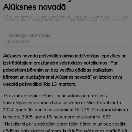
Alūksnes novadā
Alūksnes novads
>
Aicina paust viedokli par pabalstiem bārenim un bez
vecāku gādības palikušam bērnam un audžuģimenei Alūksnes novadā
Noderīga informācija
| 03.03.2025
Alūksnes novada pašvaldība aicina iedzīvotājus iepazīties ar
izstrādātajiem grozījumiem saistošajos noteikumos “Par
pabalstiem bārenim un bez vecāku gādības palikušam
bērnam un audžuģimenei Alūksnes novadā” un izteikt savu
viedokli pašvaldībai līdz 13. martam.
Grozījumi ir nepieciešami, lai tiesiskais pamatojums
saistošajos noteikumos būtu saskaņā ar Ministru kabineta
2024. gada 30. aprīļa noteikumiem Nr. 275 “Grozījumi Ministru
kabineta 2005. gada 15. novembra noteikumi Nr. 857
“Noteikumi par sociālajām garantijām bārenim un bez vecāku
gādības palikušajam bērnam, kurš ir ārpusģimenes aprūpē, kā