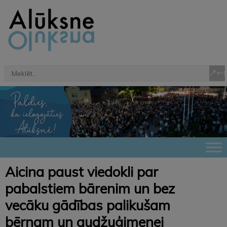
Aicina paust viedokli par
pabalstiem bārenim un bez
vecāku gādības palikušam
bērnam un audžuģimenei