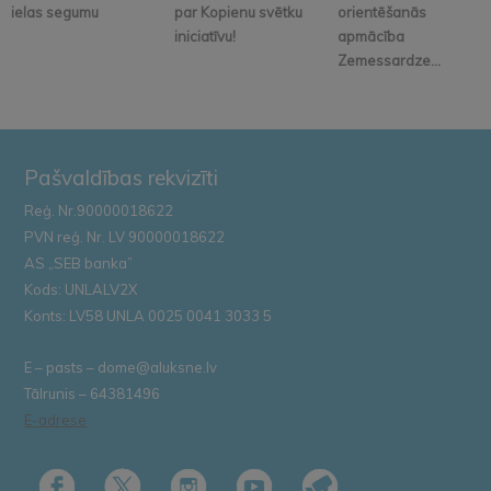
ielas segumu
par Kopienu svētku
orientēšanās
iniciatīvu!
apmācība
Zemessardze...
Pašvaldības rekvizīti
Reģ. Nr.90000018622
PVN reģ. Nr. LV 90000018622
AS „SEB banka”
Kods: UNLALV2X
Konts: LV58 UNLA 0025 0041 3033 5
E – pasts – dome@aluksne.lv
Tālrunis – 64381496
E-adrese