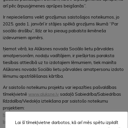
arī pēc ārpusģimenes aprūpes beigšanās”.
Ir nepieciešams veikt grozījumus saistošajos noteikumos, jo
2025. gada 1. janvārī ir stājies spēkā grozījums likumā “Par
sociālo drošību”, līdz ar ko pieaug pabalsta ikmēneša
izdevumiem apmērs.
Ņemot vērā, ka Alūksnes novada Sociālo lietu pārvaldes
amatpersonām, nodaļu vadītājiem, ir piešķirtas paraksta
tiesības attiecībā uz to izdotajiem lēmumiem, tiek mainīta
Alūksnes novada Sociālo lietu pārvaldes amatpersonu izdoto
lēmumu apstrīdēšanas kārtība.
Ar saistošo noteikumu projektu var iepazīties pašvaldības
tīmekļvietnē
www.aluksne.lv
sadaļā Sabiedrība/Sabiedrības
līdzdalība/Viedokļa izteikšana par saistošo noteikumu
projektiem:
https://aluksne.lv/index.php/sabiedriba/sabiedribas-
lidzdaliba/saistoso-noteikumu-projektu-apspriesana/
Lai šī tīmekļvietne darbotos, kā arī mēs spētu izpildīt