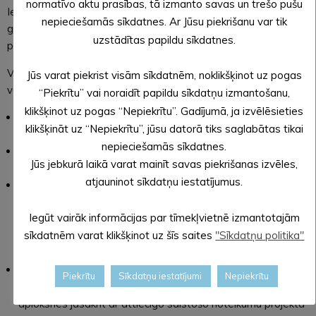
normatīvo aktu prasības, tā izmanto savas un trešo pušu
Iedzīvotāji var izteikt viedokli par saistošo noteikumu
nepieciešamās sīkdatnes. Ar Jūsu piekrišanu var tik
grozījumiem projektā brīvā formā vai aizpildot anketas, kas
uzstādītas papildu sīkdatnes.
pieejamas norādītajā tīmekļvietnes sadaļā.
Viedokli par saistošo noteikumu projektiem izziņotajā termiņā
Jūs varat piekrist visām sīkdatnēm, noklikšķinot uz pogas
var iesniegt:
“Piekrītu” vai noraidīt papildu sīkdatņu izmantošanu,
klikšķinot uz pogas “Nepiekrītu”. Gadījumā, ja izvēlēsieties
nosūtot kā elektronisku iesniegumu uz pašvaldības e-
klikšķināt uz “Nepiekrītu”, jūsu datorā tiks saglabātas tikai
adresi portālā
latvija.gov.lv
,
nepieciešamās sīkdatnes.
nosūtot elektroniski parakstītu iesniegumu uz e-pasta
Jūs jebkurā laikā varat mainīt savas piekrišanas izvēles,
adresi
priekslikumi@aluksne.lv
,
atjauninot sīkdatņu iestatījumus.
nogādājot pašvaldībā pašrocīgi parakstītu iesniegumu vai
aizpildot veidlapu kādā no Valsts un pašvaldības
Iegūt vairāk informācijas par tīmekļvietnē izmantotajām
vienotajiem klientu apkalpošanas centriem
sīkdatnēm varat klikšķinot uz šīs saites
"Sīkdatņu politika"
(administratīvajā ēkā Dārza ielā 11, Alūksnē, vai pagastu
bibliotēkās
to darba laikā
),
nosūtot pa pastu Alūksnes novada pašvaldībai, Dārza ielā
Piekrītu
Sīkdatņu iestatījumi
Nepiekrītu
11, Alūksnē, Alūksnes novadā, LV-4301 (pasta zīmogam uz
aploksnes jāsakrīt ar attiecīgo saistošo noteikumu projekta