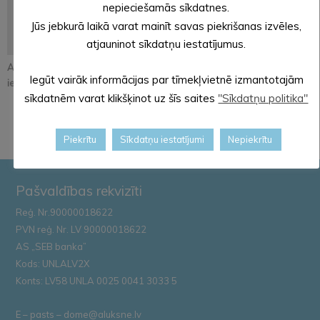
nepieciešamās sīkdatnes.
Jūs jebkurā laikā varat mainīt savas piekrišanas izvēles,
atjauninot sīkdatņu iestatījumus.
Atjaunos Melleņkalna
Pastāsti savas domas
Alūksnē notiks
Iegūt vairāk informācijas par tīmekļvietnē izmantotajām
ielas segumu
par Kopienu svētku
orientēšanās
sīkdatnēm varat klikšķinot uz šīs saites
"Sīkdatņu politika"
iniciatīvu!
apmācība
Zemessardze...
Piekrītu
Sīkdatņu iestatījumi
Nepiekrītu
Pašvaldības rekvizīti
Reģ. Nr.90000018622
PVN reģ. Nr. LV 90000018622
AS „SEB banka”
Kods: UNLALV2X
Konts: LV58 UNLA 0025 0041 3033 5
E – pasts – dome@aluksne.lv