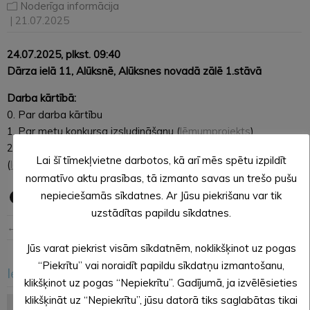
Noderīga informācija
| 21.07.2025
24.07.2025, plkst. 09:40
Dārza ielā 11, Alūksnē, Alūksnes novadā zālē 1.stāvā
Darba kārtībā:
0. Par darba kārtību
1. Par metu konkursa izsludināšanu (
lēmumprojekts
)
2. Par metu konkursa žūrijas komisijas sastāvu
Lai šī tīmekļvietne darbotos, kā arī mēs spētu izpildīt
(
lēmumprojekts
)
normatīvo aktu prasības, tā izmanto savas un trešo pušu
nepieciešamās sīkdatnes. Ar Jūsu piekrišanu var tik
uzstādītas papildu sīkdatnes.
← Iepriekšējā ziņa
Nākošā ziņa →
Jūs varat piekrist visām sīkdatnēm, noklikšķinot uz pogas
“Piekrītu” vai noraidīt papildu sīkdatņu izmantošanu,
Iesakām arī šo
<
>
klikšķinot uz pogas “Nepiekrītu”. Gadījumā, ja izvēlēsieties
klikšķināt uz “Nepiekrītu”, jūsu datorā tiks saglabātas tikai