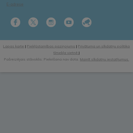
E-adrese
Lapas karte
|
Piekļūstamības paziņojums
|
Privātuma un sīkdatņu politika
tīmekļa vietnē
|
Pašreizējais stāvoklis: Piekrišana nav dota.
Mainīt sīkdatņu iestatījumus.