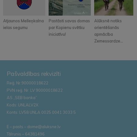
Atjaunos Melleņkalna
Pastāsti savas domas
Alūksnē notiks
ielas segumu
par Kopienu svētku
orientēšanās
iniciatīvu!
apmācība
Zemessardze...
Pašvaldības rekvizīti
Reģ. Nr.90000018622
PVN reģ. Nr. LV 90000018622
AS „SEB banka”
Kods: UNLALV2X
Konts: LV58 UNLA 0025 0041 3033 5
E – pasts – dome@aluksne.lv
Tālrunis – 64381496