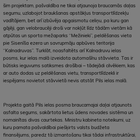
šim projektam, pašvaldība ne tikai atjaunoja braucamās daļas
segumu, uzlabojot braukšanas apstākļus transportlīdzekļu
vadītājiem, bet arī izbūvēja apgaismotu celiņu, pa kuru gan
gājēji, gan velobraucēji droši var nokļūt līdz tādām vietām kā
atpūtas un sporta mežaparks “Mežinieki”, peldēšanas vieta
pie Sisenīša ezera un savrupmāju apbūves teritorija
“Kalnadruvas”. Turklāt, noasfaltēts arī Kalnadruvu ielas
posms, kur ielas malā izveidota automašīnu stāvvieta. Tas ir
būtisks ieguvums satiksmes drošībai – tādejādi cilvēkiem, kas
ar auto dodas uz peldēšanas vietu, transportlīdzekli ir
iespējams novietot stāvvietā nevis atstāt Pils ielas malā.
Projekta gaitā Pils ielas posma braucamajai daļai atjaunots
asfalta segums, sakārtota lietus ūdens novades sistēma un
nomainītas divas caurtekas. Ministru kabineta noteikumi, uz
kuru pamata pašvaldībai piešķirts valsts budžeta
finansējums, paredz tā izmantošanu tikai tādai infrastruktūrai,