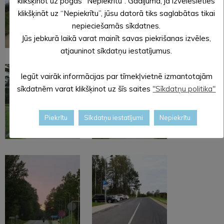
klikšķinot uz pogas “Nepiekrītu”. Gadījumā, ja izvēlēsieties
klikšķināt uz “Nepiekrītu”, jūsu datorā tiks saglabātas tikai
nepieciešamās sīkdatnes.
Jūs jebkurā laikā varat mainīt savas piekrišanas izvēles,
atjauninot sīkdatņu iestatījumus.
Iegūt vairāk informācijas par tīmekļvietnē izmantotajām
sīkdatnēm varat klikšķinot uz šīs saites
"Sīkdatņu politika"
Piekrītu
Sīkdatņu iestatījumi
Nepiekrītu