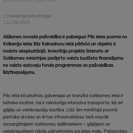
posms un jaunais gājēju celiņš
Noderīga informācija
| 12.09.2025
Alūksnes novada pašvaldība ir pabeigusi Pils ielas posma no
Kolberģa ielas līdz Kalnadruvu ielai pārbūvi un objekts ir
nodots ekspluatācijā. Investīciju projekts īstenots ar
Satiksmes ministrijas piešķirto valsts budžeta finansējumu
no valsts autoceļu fonda programmas un pašvaldības
līdzfinansējumu.
Pils ielai kā pilsētas galvenajai un tranzīta satiksmes ielai ir
būtiska nozīme, tai ir raksturīga intensīva transporta, kā arī
gājēju un velobraucēju kustība. Līdz šim minētajā posmā
pietrūka drošas un ērtas infrastruktūras tieši mazāk
aizsargātajiem satiksmes dalībniekiem – gājējiem un
velobraucējiem nācās pārvietoties pa ielas malu. Pateicoties