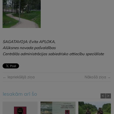
SAGATAVOJA: Evita APLOKA,
Alūksnes novada pašvaldības
Centrālās administrācijas sabiedrisko attiecību speciāliste
← Iepriekšējā ziņa
Nākošā ziņa →
Iesakām arī šo
<
>