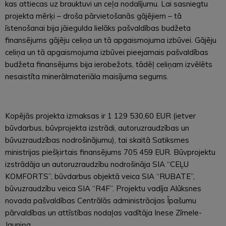
kas attiecas uz brauktuvi un ceļa nodalījumu. Lai sasniegtu
projekta mērķi – droša pārvietošanās gājējiem – tā
īstenošanai bija jāiegulda lielāks pašvaldības budžeta
finansējums gājēju celiņa un tā apgaismojuma izbūvei. Gājēju
celiņa un tā apgaismojuma izbūvei pieejamais pašvaldības
budžeta finansējums bija ierobežots, tādēļ celiņam izvēlēts
nesaistīta minerālmateriāla maisījuma segums.
Kopējās projekta izmaksas ir 1 129 530,60 EUR (ietver
būvdarbus, būvprojekta izstrādi, autoruzraudzības un
būvuzraudzības nodrošinājumu), tai skaitā Satiksmes
ministrijas piešķirtais finansējums 705 459 EUR. Būvprojektu
izstrādāja un autoruzraudzību nodrošināja SIA “CEĻU
KOMFORTS”, būvdarbus objektā veica SIA “RUBATE”,
būvuzraudzību veica SIA “R4F”. Projektu vadīja Alūksnes
novada pašvaldības Centrālās administrācijas Īpašumu
pārvaldības un attīstības nodaļas vadītāja Inese Zīmele-
Jauniņa.