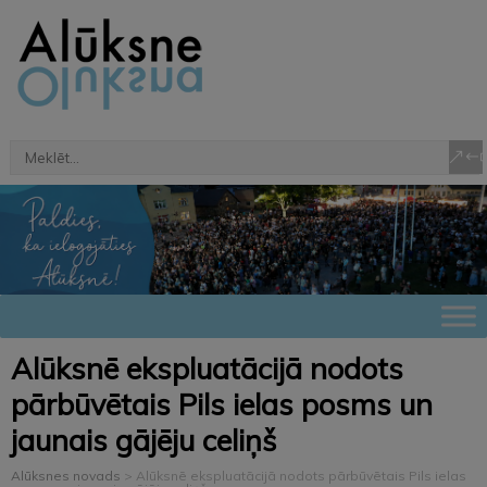
Alūksnē ekspluatācijā nodots
pārbūvētais Pils ielas posms un
jaunais gājēju celiņš
Alūksnes novads
>
Alūksnē ekspluatācijā nodots pārbūvētais Pils ielas