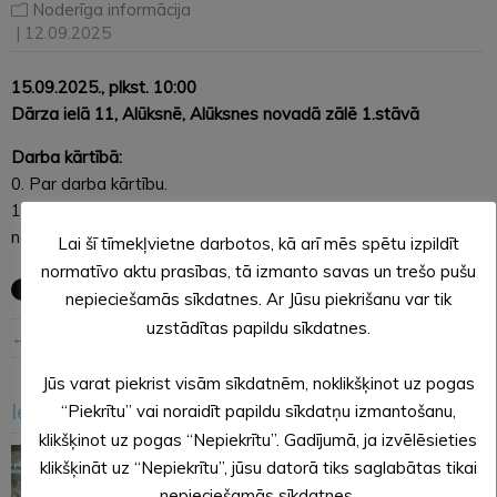
Noderīga informācija
| 12.09.2025
15.09.2025., plkst. 10:00
Dārza ielā 11, Alūksnē, Alūksnes novadā zālē 1.stāvā
Darba kārtībā:
0. Par darba kārtību.
1. Par izmaiņām pašvaldības iznomājamo un atsavināmo
nekustamo īpašumu sarakstā.
Lai šī tīmekļvietne darbotos, kā arī mēs spētu izpildīt
normatīvo aktu prasības, tā izmanto savas un trešo pušu
nepieciešamās sīkdatnes. Ar Jūsu piekrišanu var tik
uzstādītas papildu sīkdatnes.
← Iepriekšējā ziņa
Nākošā ziņa →
Jūs varat piekrist visām sīkdatnēm, noklikšķinot uz pogas
Iesakām arī šo
“Piekrītu” vai noraidīt papildu sīkdatņu izmantošanu,
<
>
klikšķinot uz pogas “Nepiekrītu”. Gadījumā, ja izvēlēsieties
klikšķināt uz “Nepiekrītu”, jūsu datorā tiks saglabātas tikai
nepieciešamās sīkdatnes.