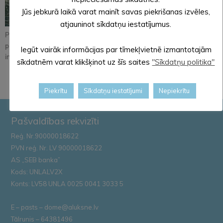
Jūs jebkurā laikā varat mainīt savas piekrišanas izvēles,
atjauninot sīkdatņu iestatījumus.
Pastāsti savas domas
Alūksnē notiks
Iznācis jaunākais
par Kopienu svētku
orientēšanās
pašvaldības
Iegūt vairāk informācijas par tīmekļvietnē izmantotajām
iniciatīvu!
apmācība
informatīvā izdevum...
sīkdatnēm varat klikšķinot uz šīs saites
"Sīkdatņu politika"
Zemessardze...
Piekrītu
Sīkdatņu iestatījumi
Nepiekrītu
Pašvaldības rekvizīti
Reģ. Nr.90000018622
PVN reģ. Nr. LV 90000018622
AS „SEB banka”
Kods: UNLALV2X
Konts: LV58 UNLA 0025 0041 3033 5
E – pasts – dome@aluksne.lv
Tālrunis – 64381496