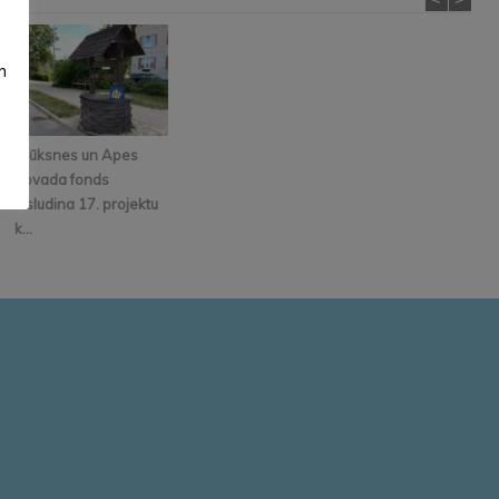
m
Alūksnes un Apes
novada fonds
izsludina 17. projektu
k...