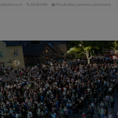
e@aluksne.lv
64381496
Pierakstīties jaunumu saņemšanai