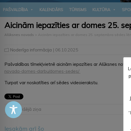
PAŠVALDĪBA
KALENDĀRS
TŪRISMS
KULTŪRA
SPO
Aicinām iepazīties ar domes 25. 
Alūksnes novads
>
Aicinām iepazīties ar domes 25. septembra sēdes 
Noderīga informācija
| 06.10.2025
Pašvaldības tīmekļvietnē aicinām iepazīties ar Alūksnes no
L
novada-domes-darbu/domes-sedes/
p
Turpat var noskatīties arī sēdes videoierakstu.
← Iepriekšējā ziņa
“
Iesakām arī šo