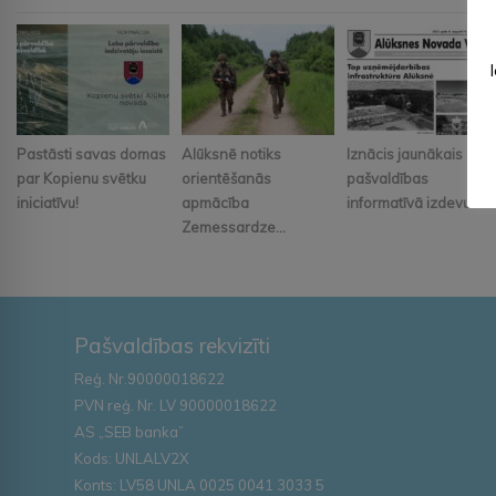
Pastāsti savas domas
Alūksnē notiks
Iznācis jaunākais
par Kopienu svētku
orientēšanās
pašvaldības
iniciatīvu!
apmācība
informatīvā izdevum...
Zemessardze...
Pašvaldības rekvizīti
Reģ. Nr.90000018622
PVN reģ. Nr. LV 90000018622
AS „SEB banka”
Kods: UNLALV2X
Konts: LV58 UNLA 0025 0041 3033 5