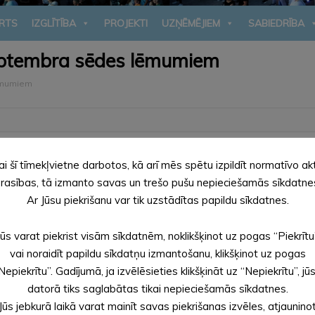
RTS
IZGLĪTĪBA
PROJEKTI
UZŅĒMĒJIEM
SABIEDRĪBA
septembra sēdes lēmumiem
lēmumiem
vada pašvaldības domes 25. septembra sēdē pieņemtajiem lēmum
ai šī tīmekļvietne darbotos, kā arī mēs spētu izpildīt normatīvo ak
rasības, tā izmanto savas un trešo pušu nepieciešamās sīkdatne
Ar Jūsu piekrišanu var tik uzstādītas papildu sīkdatnes.
Jūs varat piekrist visām sīkdatnēm, noklikšķinot uz pogas “Piekrītu
vai noraidīt papildu sīkdatņu izmantošanu, klikšķinot uz pogas
Nepiekrītu”. Gadījumā, ja izvēlēsieties klikšķināt uz “Nepiekrītu”, jū
datorā tiks saglabātas tikai nepieciešamās sīkdatnes.
Jūs jebkurā laikā varat mainīt savas piekrišanas izvēles, atjaunino