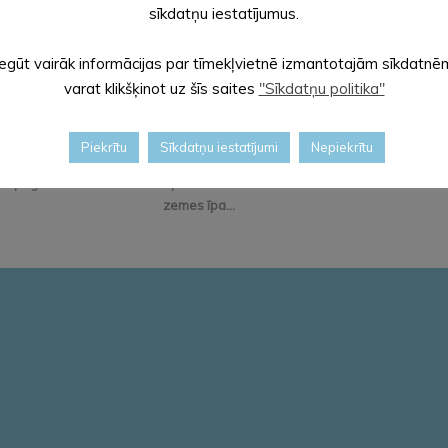
sīkdatņu iestatījumus.
Iegūt vairāk informācijas par tīmekļvietnē izmantotajām sīkdatnē
varat klikšķinot uz šīs saites
"Sīkdatņu politika"
Iedzīvotāju
Alūksnes novadā
Aicinām iepazīties ar
Piekrītu
Sīkdatņu iestatījumi
Nepiekrītu
pieņemšanas
bioloģiski
30. jūlija domes sēdes
pagastos
apsaimniekotas
lēmum...
zemes īpa...