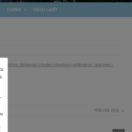
DARBS
VIEGLI LASĪT
iem:
https://aluksne.lv/index.php/pasvaldiba/par-aluksnes-
tu
s.
”
Nākošā ziņa →
su
t
<
>