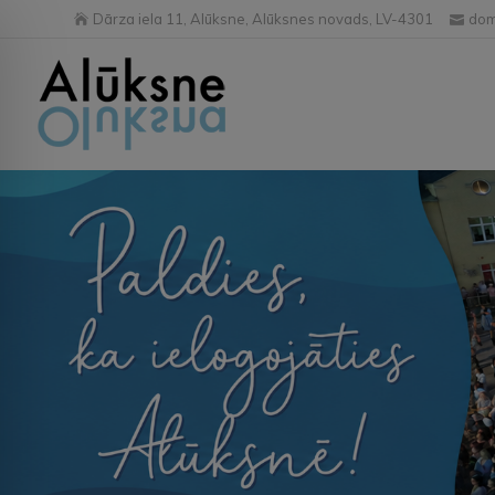
Dārza iela 11, Alūksne, Alūksnes novads, LV-4301
dom