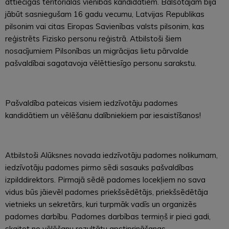
attiecīgās teritoriālās vienības kandidātiem. Balsotājam bija
jābūt sasniegušam 16 gadu vecumu, Latvijas Republikas
pilsonim vai citas Eiropas Savienības valsts pilsonim, kas
reģistrēts Fizisko personu reģistrā. Atbilstoši šiem
nosacījumiem Pilsonības un migrācijas lietu pārvalde
pašvaldībai sagatavoja vēlēttiesīgo personu sarakstu.
Pašvaldība pateicas visiem iedzīvotāju padomes
kandidātiem un vēlēšanu dalībniekiem par iesaistīšanos!
Atbilstoši Alūksnes novada iedzīvotāju padomes nolikumam,
iedzīvotāju padomes pirmo sēdi sasauks pašvaldības
izpilddirektors. Pirmajā sēdē padomes locekļiem no sava
vidus būs jāievēl padomes priekšsēdētājs, priekšsēdētāja
vietnieks un sekretārs, kuri turpmāk vadīs un organizēs
padomes darbību. Padomes darbības termiņš ir pieci gadi,
skaitot no vēlēšanu rezultātu apstiprināšanas.