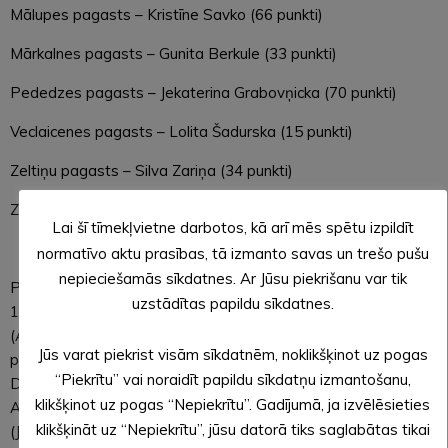
Mālupes pagasts – Kristīne Savko (66 punkti)
Mārkalnes pagasts – Gunita Berkule (33 punkti)
Pededzes pagasts – Jekaterina Grabovņicka (70 punkti)
Veclaicenes pagasts – Lolita Šadurska (15 punkti)
Zeltiņu pagasts – Silva Zariņa (34 punkti)
Ziemera pagasts – Dainis Skaistkalns (22 punkti).
Lai šī tīmekļvietne darbotos, kā arī mēs spētu izpildīt
normatīvo aktu prasības, tā izmanto savas un trešo pušu
nepieciešamās sīkdatnes. Ar Jūsu piekrišanu var tik
Pārējo kandidātu iegūto punktu skaits: Inese Leite (Alūksne;
uzstādītas papildu sīkdatnes.
12 punkti), Dzintars Strodāns (Alūksne; 46 punkti), Liāna Sīle
(Alūksne; 38 punkti), Jolanta Umure (Annas pagasts; 35
Jūs varat piekrist visām sīkdatnēm, noklikšķinot uz pogas
punkti), Paula Pūpola (Jaunalūksnes pagasts; 34 punkti),
“Piekrītu” vai noraidīt papildu sīkdatņu izmantošanu,
Daiga Dambe-Kļaviņa (Jaunalūksnes pagasts; 54 punkti),
klikšķinot uz pogas “Nepiekrītu”. Gadījumā, ja izvēlēsieties
Aigars Ribušs (Jaunannas pagasts; 69 punkti), Ilgvars Briedis
klikšķināt uz “Nepiekrītu”, jūsu datorā tiks saglabātas tikai
(Jaunannas pagasts; 65 punkti), Santa Grigule (Jaunlaicenes