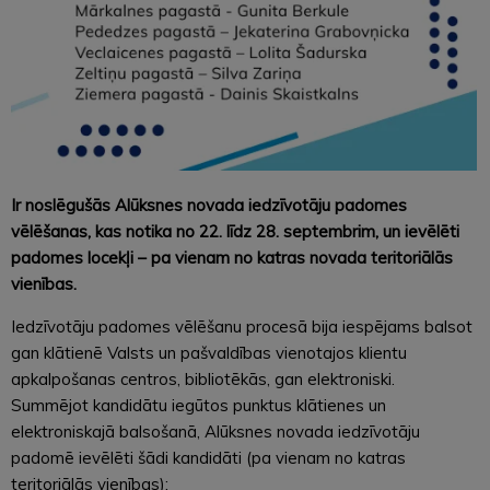
Ir noslēgušās Alūksnes novada iedzīvotāju padomes
vēlēšanas, kas notika no 22. līdz 28. septembrim, un ievēlēti
padomes locekļi – pa vienam no katras novada teritoriālās
vienības.
Iedzīvotāju padomes vēlēšanu procesā bija iespējams balsot
gan klātienē Valsts un pašvaldības vienotajos klientu
apkalpošanas centros, bibliotēkās, gan elektroniski.
Summējot kandidātu iegūtos punktus klātienes un
elektroniskajā balsošanā, Alūksnes novada iedzīvotāju
padomē ievēlēti šādi kandidāti (pa vienam no katras
teritoriālās vienības):