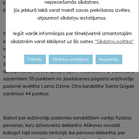
nepieciešamās sīkdatnes.
pagasts; 44 punkti), Darja Markova (Pededzes pagasts; 29
punkti).
Jūs jebkurā laikā varat mainīt savas piekrišanas izvēles,
atjauninot sīkdatņu iestatījumus.
Iegūt vairāk informācijas par tīmekļvietnē izmantotajām
Pašvaldība atvainojas par kļūdu, kas ieviesusies pašvaldības
informatīvā izdevuma “Alūksnes Novada Vēstis” 02.10.2025.
sīkdatnēm varat klikšķinot uz šīs saites
"Sīkdatņu politika"
numurā publicētajā informācijā par iedzīvotāju padomes
vēlēšanu rezultātiem Jaunlaicenes pagastā. Atbilstoši
Piekrītu
Sīkdatņu iestatījumi
Nepiekrītu
Jaunlaicenes pagasta Valsts un pašvaldības vienotā klientu
apkalpošanas centra apkopotajiem rezultātiem, ar balsošanā
saņemtiem 55 punktiem no Jaunlaicenes pagasta iedzīvotāju
padomē ievēlēta Laima Dzirne. Otra kandidāte Santa Grigule
saņēmusi 44 punktus.
Balsot par iedzīvotāju padomes kandidātiem varēja fiziskas
personas, kuru dzīvesvieta deklarēta Alūksnes novadā,
balsojot tajā novada teritorijā, kur persona deklarēta, par