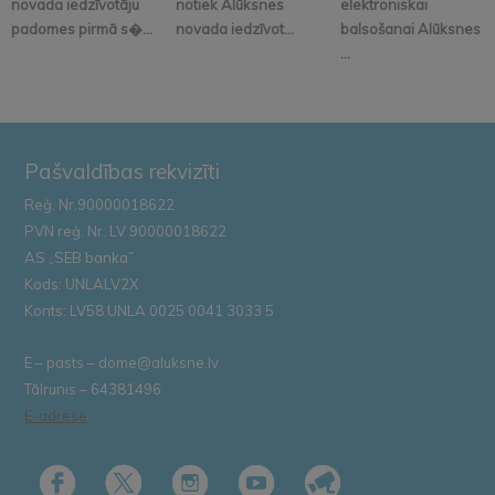
novada iedzīvotāju
notiek Alūksnes
elektroniskai
padomes pirmā s�...
novada iedzīvot...
balsošanai Alūksnes
...
Pašvaldības rekvizīti
Reģ. Nr.90000018622
PVN reģ. Nr. LV 90000018622
AS „SEB banka”
Kods: UNLALV2X
Konts: LV58 UNLA 0025 0041 3033 5
E – pasts – dome@aluksne.lv
Tālrunis – 64381496
E-adrese