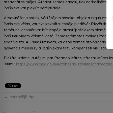
atsavinātas mājas. Atdalot zemes gabalu, tiek nodrošināts, lai
īpašnieks var piekļūt pārējai daļai.
Atsavināšana notiek, vērtētājam nosakot objekta tirgus cenu. 
īpašnieks vēlas, var tikt izskatīta iespēja piedāvāt līdzvērtīgu z
tomēr ne vienmēr var būt iespēja atrast īpašniekam piemērotu
īpašumu viņam vēlamā vietā. Zemesgrāmatas maiņas izdevu
sedz valsts. A. Puriņš uzsvēra, ka visos zemes atpirkšanas ga
galvenais mērķis ir, lai īpašniekam tiktu kompensēti visi izdevum
Biežāk uzdotie jautājumi par Pretmobilitātes infrastruktūras i
likumu:
https://www.mod.gov.lv/lv/robezas-stiprinasana/pretmob
← Iepriekšējā ziņa