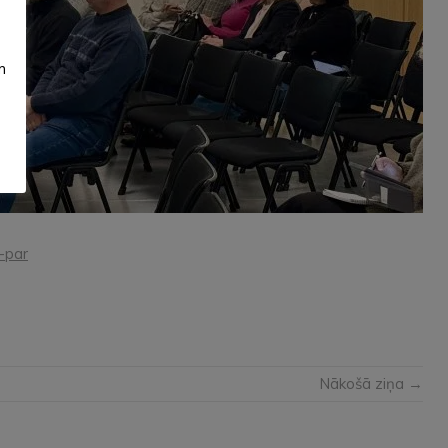
m
i-par
Nākošā ziņa →