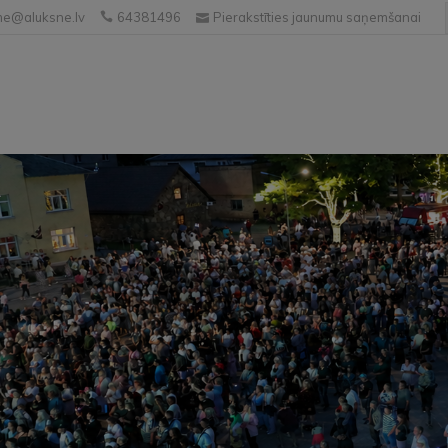
e@aluksne.lv
64381496
Pierakstīties jaunumu saņemšanai