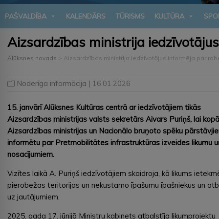
PAŠVALDĪBA
KALENDĀRS
TŪRISMS
KULTŪRA
SPO
Aizsardzības ministrija iedzīvotāj
Alūksnes novads
>
Aizsardzības ministrija iedzīvotājus informēja par ro
Noderīga informācija
| 16.01.2026
15. janvārī Alūksnes Kultūras centrā ar iedzīvotājiem tikās
Aizsardzības ministrijas valsts sekretārs Aivars Puriņš, lai kopā
Aizsardzības ministrijas un Nacionālo bruņoto spēku pārstāvji
informētu par Pretmobilitātes infrastruktūras izveides likumu u
nosacījumiem.
Vizītes laikā A. Puriņš iedzīvotājiem skaidroja, kā likums ietekm
pierobežas teritorijas un nekustamo īpašumu īpašniekus un atb
uz jautājumiem.
2025. gada 17. jūnijā Ministru kabinets atbalstīja likumprojektu