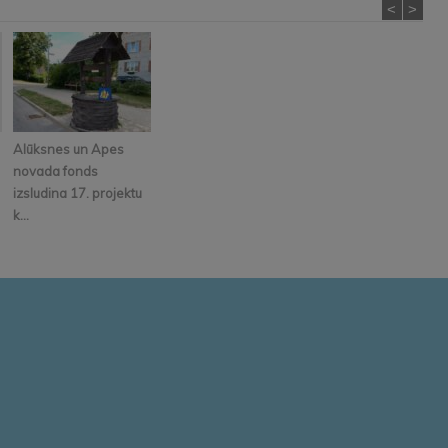
<
>
Alūksnes un Apes
novada fonds
izsludina 17. projektu
k...