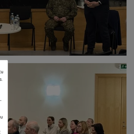
tu
s.
”
su
t