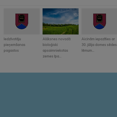
Iedzīvotāju
Alūksnes novadā
Aicinām iepazīties ar
pieņemšanas
bioloģiski
30. jūlija domes sēdes
pagastos
apsaimniekotas
lēmum...
zemes īpa...