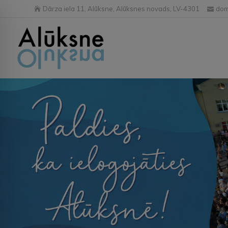
Dārza iela 11, Alūksne, Alūksnes novads, LV-4301
dom