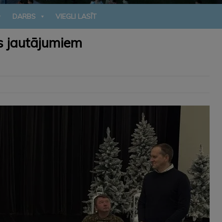
DARBS
VIEGLI LASĪT
as jautājumiem