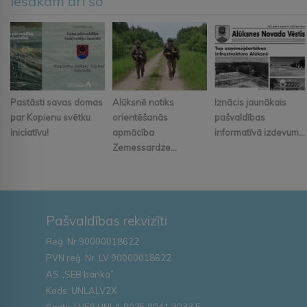
Iesakām arī šo
Pastāsti savas domas
Alūksnē notiks
Iznācis jaunākais
par Kopienu svētku
orientēšanās
pašvaldības
iniciatīvu!
apmācība
informatīvā izdevum...
Zemessardze...
Pašvaldības rekvizīti
Reģ. Nr.90000018622
PVN reģ. Nr. LV 90000018622
AS „SEB banka”
Kods: UNLALV2X
Konts: LV58 UNLA 0025 0041 3033 5