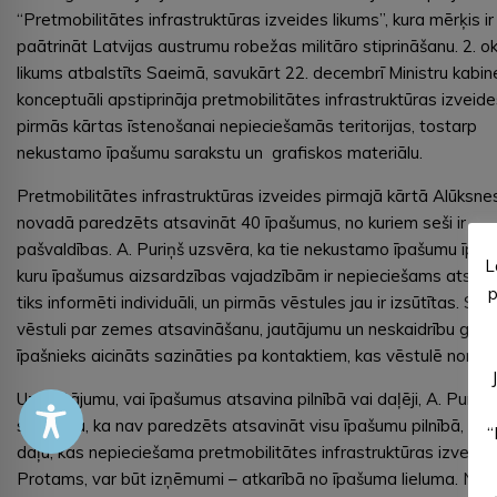
“Pretmobilitātes infrastruktūras izveides likums”, kura mērķis ir
paātrināt Latvijas austrumu robežas militāro stiprināšanu. 2. ok
likums atbalstīts Saeimā, savukārt 22. decembrī Ministru kabin
konceptuāli apstiprināja pretmobilitātes infrastruktūras izveid
pirmās kārtas īstenošanai nepieciešamās teritorijas, tostarp
nekustamo īpašumu sarakstu un grafiskos materiālu.
Pretmobilitātes infrastruktūras izveides pirmajā kārtā Alūksne
novadā paredzēts atsavināt 40 īpašumus, no kuriem seši ir
pašvaldības. A. Puriņš uzsvēra, ka tie nekustamo īpašumu īpašn
L
kuru īpašumus aizsardzības vajadzībām ir nepieciešams atsavi
p
tiks informēti individuāli, un pirmās vēstules jau ir izsūtītas. S
vēstuli par zemes atsavināšanu, jautājumu un neskaidrību gad
īpašnieks aicināts sazināties pa kontaktiem, kas vēstulē norādīt
Uz jautājumu, vai īpašumus atsavina pilnībā vai daļēji, A. Puriņš
skaidroja, ka nav paredzēts atsavināt visu īpašumu pilnībā, bet 
“
daļu, kas nepieciešama pretmobilitātes infrastruktūras izveidei
Protams, var būt izņēmumi – atkarībā no īpašuma lieluma. Neti