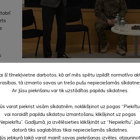
tobrī
ets
es
s
ieki,
ai šī tīmekļvietne darbotos, kā arī mēs spētu izpildīt normatīvo ak
nāt,
rasības, tā izmanto savas un trešo pušu nepieciešamās sīkdatne
aņemot
Ar Jūsu piekrišanu var tik uzstādītas papildu sīkdatnes.
ījumā
i.
Jūs varat piekrist visām sīkdatnēm, noklikšķinot uz pogas “Piekrītu
vai noraidīt papildu sīkdatņu izmantošanu, klikšķinot uz pogas
tikai to
Nepiekrītu”. Gadījumā, ja izvēlēsieties klikšķināt uz “Nepiekrītu”, jū
.
datorā tiks saglabātas tikai nepieciešamās sīkdatnes.
ek
Jūs jebkurā laikā varat mainīt savas piekrišanas izvēles, atjaunino