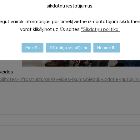
sīkdatņu iestatījumus.
Iegūt vairāk informācijas par tīmekļvietnē izmantotajām sīkdatnē
Ja
varat klikšķinot uz šīs saites
"Sīkdatņu politika"
emi,
mus
Piekrītu
Sīkdatņu iestatījumi
Nepiekrītu
dījumos
i.
zveides
ilitates-infrastrukturas-izveides-likums/biezak-uzdotie-jautajum