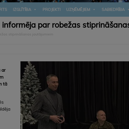
RTS
IZGLĪTĪBA
PROJEKTI
UZŅĒMĒJIEM
SABIEDRĪBA
us informēja par robežas stiprināšan
bežas stiprināšanas jautājumiem
 ar
em
n tā
ēs
ildēja