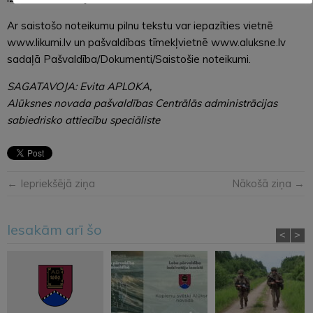
Ar saistošo noteikumu pilnu tekstu var iepazīties vietnē
www.likumi.lv un pašvaldības tīmekļvietnē www.aluksne.lv
sadaļā Pašvaldība/Dokumenti/Saistošie noteikumi.
SAGATAVOJA: Evita APLOKA,
Alūksnes novada pašvaldības Centrālās administrācijas
sabiedrisko attiecību speciāliste
← Iepriekšējā ziņa
Nākošā ziņa →
Iesakām arī šo
<
>