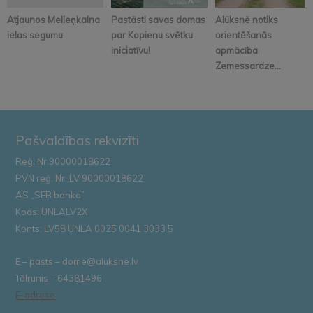
Atjaunos Melleņkalna
Pastāsti savas domas
Alūksnē notiks
ielas segumu
par Kopienu svētku
orientēšanās
iniciatīvu!
apmācība
Zemessardze...
Pašvaldības rekvizīti
Reģ. Nr.90000018622
PVN reģ. Nr. LV 90000018622
AS „SEB banka”
Kods: UNLALV2X
Konts: LV58 UNLA 0025 0041 3033 5
E – pasts – dome@aluksne.lv
Tālrunis – 64381496
E-adrese