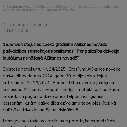
Alūksnes novads
>
Stājušies spēkā grozījumi saistošajos noteikumos
par palīdzību dzīvokļa jautājumu risināšanā
Noderīga informācija
| 16.01.2026
16. janvārī stājušies spēkā grozījumi Alūksnes novada
pašvaldības saistošajos noteikumos “Par palīdzību dzīvokļa
jautājumu risināšanā Alūksnes novadā”.
Saistošo noteikumu Nr. 24/2025 “Grozījumi Alūksnes novada
pašvaldības domes 2024. gada 30. maija saistošajos
noteikumos Nr. 23/2024 “Par palīdzību dzīvokļa jautājumu
risināšanā Alūksnes novadā”” mērķis ir noteikt kārtību, kādā
noslēdz un pagarina dzīvojamās telpas īres līgumus
personām, kurām pašvaldība dzīvojamo telpu piešķīrusi kā
palīdzību dzīvokļa jautājumu risināšanā.
Izmaiņas saistošajos noteikumos paredz, ka pirmreizējais