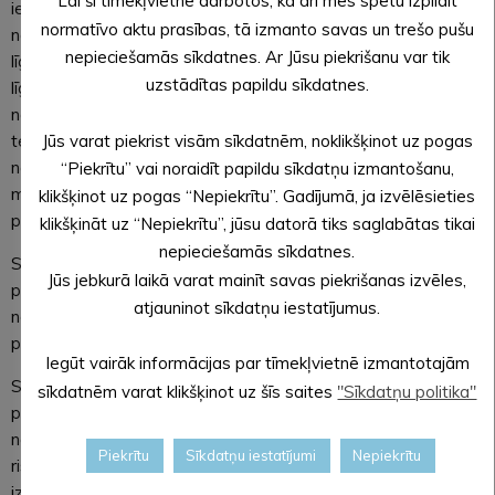
Lai šī tīmekļvietne darbotos, kā arī mēs spētu izpildīt
iemitinātajām personām. Savukārt 25. punkts papildināts ar
normatīvo aktu prasības, tā izmanto savas un trešo pušu
norādi, ka iesniegumu par īres līguma pagarināšanu vai jauna
nepieciešamās sīkdatnes. Ar Jūsu piekrišanu var tik
līguma noslēgšanu jāiesniedz vienu mēnesi pirms esošā īres
uzstādītas papildu sīkdatnes.
līguma termiņa beigām. Papildināts arī 32. punkts, kas
nosaka, ka tiesības apmainīt īrēto pašvaldības dzīvojamo
Jūs varat piekrist visām sīkdatnēm, noklikšķinot uz pogas
telpu pret citu ir personai, kas ir pildījusi esošā īres līguma
nosacījumus un kurai nav īres un pamatpakalpojumu
“Piekrītu” vai noraidīt papildu sīkdatņu izmantošanu,
maksājumu parādu vai ir noslēgta un tiek pildīta vienošanās
klikšķinot uz pogas “Nepiekrītu”. Gadījumā, ja izvēlēsieties
par parāda atmaksu.
klikšķināt uz “Nepiekrītu”, jūsu datorā tiks saglabātas tikai
nepieciešamās sīkdatnes.
Saistošo noteikumu projekts no 4. līdz 18. decembrim bija
Jūs jebkurā laikā varat mainīt savas piekrišanas izvēles,
publicēts pašvaldības tīmekļvietnē sabiedrības viedokļa
atjauninot sīkdatņu iestatījumus.
noskaidrošanai. Neviens priekšlikums par saistošo noteikumu
projektu pašvaldībā nav saņemts.
Iegūt vairāk informācijas par tīmekļvietnē izmantotajām
Saistošo noteikumu Nr. 24/2025 “Grozījumi Alūksnes novada
sīkdatnēm varat klikšķinot uz šīs saites
"Sīkdatņu politika"
pašvaldības domes 2024. gada 30. maija saistošajos
noteikumos Nr. 23/2024 “Par palīdzību dzīvokļa jautājumu
Piekrītu
Sīkdatņu iestatījumi
Nepiekrītu
risināšanā Alūksnes novadā”” oficiālā publikācija atrodama
izdevuma “Latvijas Vēstnesis” 15.01.2026. laidienā Nr. 9.