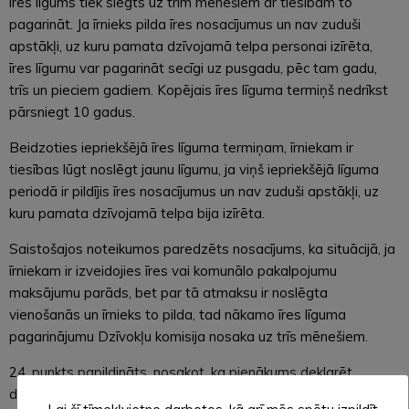
īres līgums tiek slēgts uz trim mēnešiem ar tiesībām to
pagarināt. Ja īrnieks pilda īres nosacījumus un nav zuduši
apstākļi, uz kuru pamata dzīvojamā telpa personai izīrēta,
īres līgumu var pagarināt secīgi uz pusgadu, pēc tam gadu,
trīs un pieciem gadiem. Kopējais īres līguma termiņš nedrīkst
pārsniegt 10 gadus.
Beidzoties iepriekšējā īres līguma termiņam, īrniekam ir
tiesības lūgt noslēgt jaunu līgumu, ja viņš iepriekšējā līguma
periodā ir pildījis īres nosacījumus un nav zuduši apstākļi, uz
kuru pamata dzīvojamā telpa bija izīrēta.
Saistošajos noteikumos paredzēts nosacījums, ka situācijā, ja
īrniekam ir izveidojies īres vai komunālo pakalpojumu
maksājumu parāds, bet par tā atmaksu ir noslēgta
vienošanās un īrnieks to pilda, tad nākamo īres līguma
pagarinājumu Dzīvokļu komisija nosaka uz trīs mēnešiem.
24. punkts papildināts, nosakot, ka pienākums deklarēt
dzīvesvietu izīrētajā dzīvojamajā telpā ir īrniekam un arī tajā