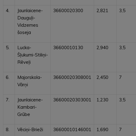
4.
Jaunlaicene-
36600020300
2,821
3,5
Dauguļi-
Vidzemes
šoseja
5.
Lucka-
36600010130
2,940
3,5
Šļukumi-Stiliņi-
Rēveļi
6.
Majorskola-
36600020308001
2,450
7
Vārņi
7.
Jaunlaicene-
36600020303001
1,230
3,5
Kambari-
Grūbe
8.
Vēciņi-Brieži
36600010146001
1,690
7