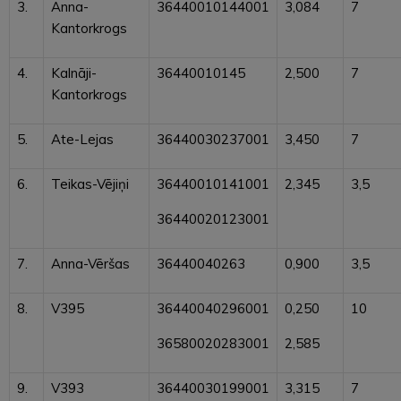
3.
Anna-
36440010144001
3,084
7
Kantorkrogs
4.
Kalnāji-
36440010145
2,500
7
Kantorkrogs
5.
Ate-Lejas
36440030237001
3,450
7
6.
Teikas-Vējiņi
36440010141001
2,345
3,5
36440020123001
7.
Anna-Vēršas
36440040263
0,900
3,5
8.
V395
36440040296001
0,250
10
36580020283001
2,585
9.
V393
36440030199001
3,315
7