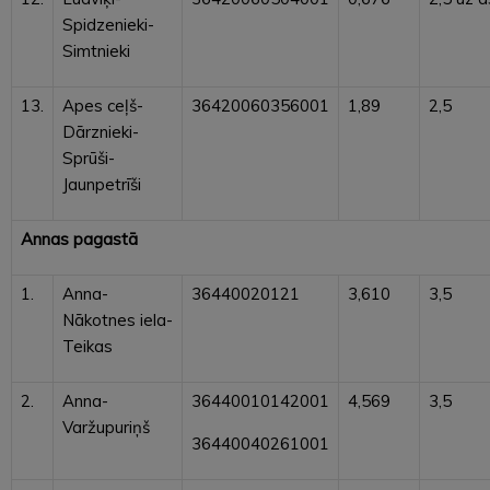
Spidzenieki-
Simtnieki
13.
Apes ceļš-
36420060356001
1,89
2,5
Dārznieki-
Sprūši-
Jaunpetrīši
Annas pagastā
1.
Anna-
36440020121
3,610
3,5
Nākotnes iela-
Teikas
2.
Anna-
36440010142001
4,569
3,5
Varžupuriņš
36440040261001