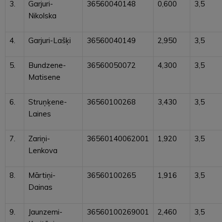
3.
Garjuri-
36560040148
0,600
3,5
Nikolska
4.
Garjuri-Lašķi
36560040149
2,950
3,5
5.
Bundzene-
36560050072
4,300
3,5
Matisene
6.
Struņķene-
36560100268
3,430
3,5
Laines
7.
Zariņi-
36560140062001
1,920
3,5
Lenkova
8.
Mārtiņi-
36560100265
1,916
3,5
Dainas
9.
Jaunzemi-
36560100269001
2,460
3,5