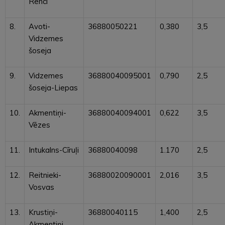
Renci
8.
Avoti-
36880050221
0,380
3,5
Vidzemes
šoseja
9.
Vidzemes
36880040095001
0,790
2,5
šoseja-Liepas
10.
Akmentiņi-
36880040094001
0,622
3,5
Vēzes
11.
Intukalns-Cīruļi
36880040098
1.170
2,5
12.
Reitnieki-
36880020090001
2,016
3,5
Vosvas
13.
Krustiņi-
36880040115
1,400
2,5
Akmentiņi