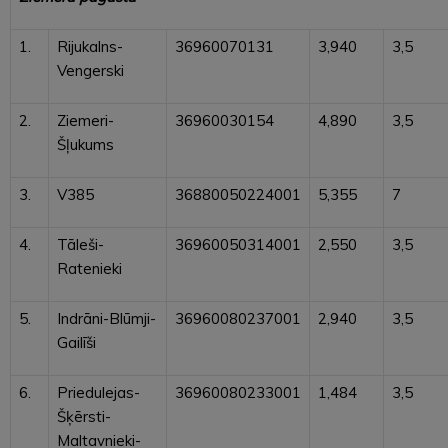
1.
Rijukalns-
36960070131
3,940
3,5
Vengerski
2.
Ziemeri-
36960030154
4,890
3,5
Šļukums
3.
V385
36880050224001
5,355
7
4.
Tāleši-
36960050314001
2,550
3,5
Ratenieki
5.
Indrāni-Blūmji-
36960080237001
2,940
3,5
Gailīši
6.
Priedulejas-
36960080233001
1,484
3,5
Šķērsti-
Maltavnieki-