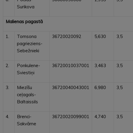
Surikova
Malienas pagastā
1.
Tomsona
36720020092
5,630
3,5
pagrieziens-
Sebežnieki
2.
Ponkulene-
36720010037001
3,463
3,5
Sviestiņi
3.
Miezīšu
36720040043001
6,980
3,5
ceļagals-
Baltaissils
4.
Brenci-
36720020099001
4,740
3,5
Sakvārne