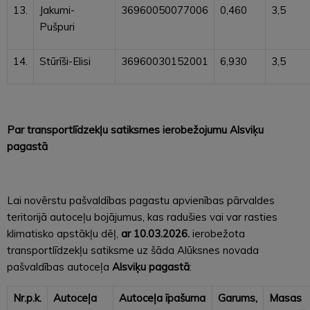
13.
Jakumi-
36960050077006
0,460
3,5
Pušpuri
14.
Stūrīši-Elisi
36960030152001
6,930
3,5
Par transportlīdzekļu satiksmes ierobežojumu Alsviķu
pagastā
Lai novērstu pašvaldības pagastu apvienības pārvaldes
teritorijā autoceļu bojājumus, kas radušies vai var rasties
klimatisko apstākļu dēļ,
ar 10.03.2026.
ierobežota
transportlīdzekļu satiksme uz šāda Alūksnes novada
pašvaldības autoceļa
Alsviķu pagastā
:
Nr.p.k.
Autoceļa
Autoceļa īpašuma
Garums,
Masas