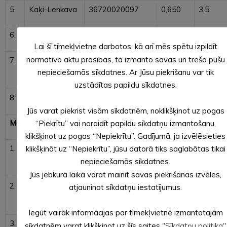
5.
Kaķi-Lenkava
36720020097
0,650
3,5
6.
Ķūderi-Lauziņi
36720030071001
1,450
3,5
Lai šī tīmekļvietne darbotos, kā arī mēs spētu izpildīt
normatīvo aktu prasības, tā izmanto savas un trešo pušu
7.
Ūbuļi-
36720030119001
1,280
3,5
Aizkalnieši
nepieciešamās sīkdatnes. Ar Jūsu piekrišanu var tik
uzstādītas papildu sīkdatnes.
8.
Ērmaņi-Kraukļi
36720020098001
1,836
3,5
Jūs varat piekrist visām sīkdatnēm, noklikšķinot uz pogas
Mālupes pagastā
“Piekrītu” vai noraidīt papildu sīkdatņu izmantošanu,
klikšķinot uz pogas “Nepiekrītu”. Gadījumā, ja izvēlēsieties
1.
Mālupe-
36740020172001
6,580
3,5
klikšķināt uz “Nepiekrītu”, jūsu datorā tiks saglabātas tikai
Purmala
nepieciešamās sīkdatnes.
Jūs jebkurā laikā varat mainīt savas piekrišanas izvēles,
2.
Mālupe-
36740020169001
3,491
3,5
atjauninot sīkdatņu iestatījumus.
Jasmīnes
Iegūt vairāk informācijas par tīmekļvietnē izmantotajām
3.
Sofikalns-
36740060152
1,240
3,5
sīkdatnēm varat klikšķinot uz šīs saites
"Sīkdatņu politika"