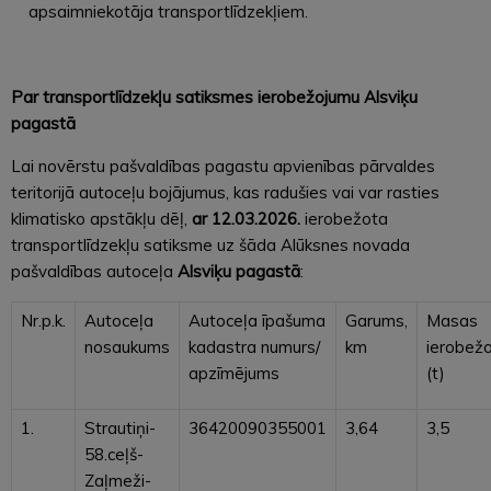
apsaimniekotāja transportlīdzekļiem.
Par transportlīdzekļu satiksmes ierobežojumu Alsviķu
pagastā
Lai novērstu pašvaldības pagastu apvienības pārvaldes
teritorijā autoceļu bojājumus, kas radušies vai var rasties
klimatisko apstākļu dēļ,
ar 12.03.2026.
ierobežota
transportlīdzekļu satiksme uz šāda Alūksnes novada
pašvaldības autoceļa
Alsviķu pagastā
:
Nr.p.k.
Autoceļa
Autoceļa īpašuma
Garums,
Masas
nosaukums
kadastra numurs/
km
ierobež
apzīmējums
(t)
1.
Strautiņi-
36420090355001
3,64
3,5
58.ceļš-
Zaļmeži-