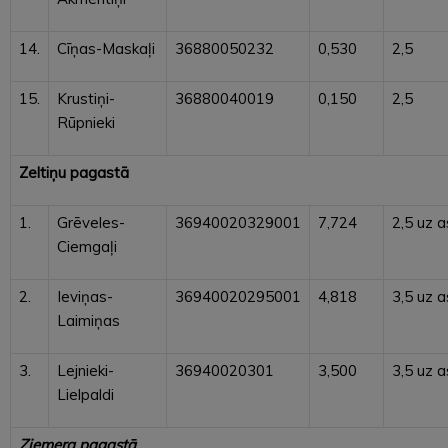
14.
Cīņas-Maskaļi
36880050232
0,530
2,5
15.
Krustiņi-
36880040019
0,150
2,5
Rūpnieki
Zeltiņu pagastā
1.
Grēveles-
36940020329001
7,724
2,5 uz a
Ciemgaļi
2.
Ieviņas-
36940020295001
4,818
3,5 uz a
Laimiņas
3.
Lejnieki-
36940020301
3,500
3,5 uz a
Lielpaldi
Ziemera pagastā