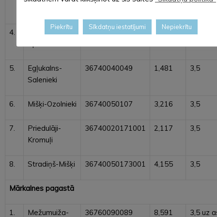
Mellupe
Piekrītu
Sīkdatņu iestatījumi
Nepiekrītu
4.
Sofikalns-
36740060151
0,560
3,5
Upeskrasts
5.
Egļukalns-
36740040049
1,481
3,5
Salenieki
6.
Mišķi-Ozolnieki
36740050107
3,216
3,5
7.
Priedulāji-
36740020171001
2,117
3,5
Kromuļi
8.
Stradiņš-Mišķi
36740050173001
4,155
3,5
Mārkalnes pagastā
1.
Mežumuiža-
36760090089
8,591
3,5 uz a