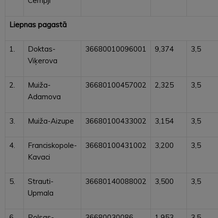
Cempji
Liepnas pagastā
1.
Doktas-
36680010096001
9,374
3,5
Viķerova
2.
Muiža-
36680100457002
2,325
3,5
Adamova
3.
Muiža-Aizupe
36680100433002
3,154
3,5
4.
Franciskopole-
36680100431002
3,200
3,5
Kavaci
5.
Strauti-
36680140088002
3,500
3,5
Upmala
6.
Polsas-
36680030086
1,953
3,5