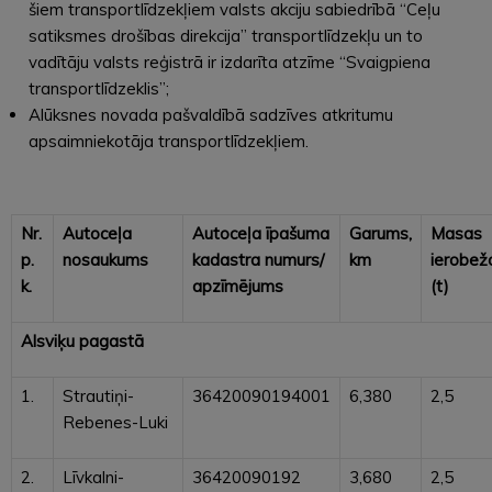
šiem transportlīdzekļiem valsts akciju sabiedrībā “Ceļu
satiksmes drošības direkcija” transportlīdzekļu un to
vadītāju valsts reģistrā ir izdarīta atzīme “Svaigpiena
transportlīdzeklis”;
Alūksnes novada pašvaldībā sadzīves atkritumu
apsaimniekotāja transportlīdzekļiem.
Nr.
Autoceļa
Autoceļa īpašuma
Garums,
Masas
p.
nosaukums
kadastra numurs/
km
ierobež
k.
apzīmējums
(t)
Alsviķu pagastā
1.
Strautiņi-
36420090194001
6,380
2,5
Rebenes-Luki
2.
Līvkalni-
36420090192
3,680
2,5