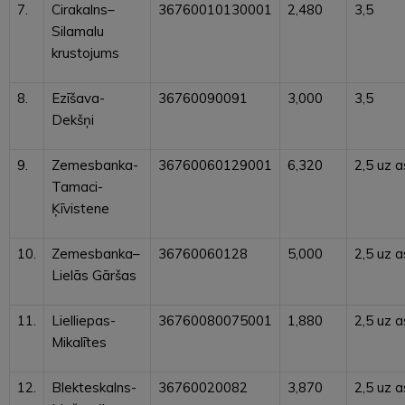
7.
Cirakalns–
36760010130001
2,480
3,5
Silamalu
krustojums
8.
Ezīšava-
36760090091
3,000
3,5
Dekšņi
9.
Zemesbanka-
36760060129001
6,320
2,5 uz a
Tamaci-
Ķīvistene
10.
Zemesbanka–
36760060128
5,000
2,5 uz a
Lielās Gāršas
11.
Lielliepas-
36760080075001
1,880
2,5 uz a
Mikalītes
12.
Blekteskalns-
36760020082
3,870
2,5 uz a