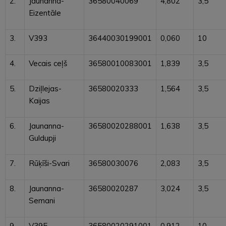
2.
Jaunanna-
36580040069
4,802
3,5
Eizentāle
3.
V393
36440030199001
0,060
10
4.
Vecais ceļš
36580010083001
1,839
3,5
5.
Dziļlejas-
36580020333
1,564
3,5
Kaijas
6.
Jaunanna-
36580020288001
1,638
3,5
Guldupji
7.
Rūķīši-Svari
36580030076
2,083
3,5
8.
Jaunanna-
36580020287
3,024
3,5
Semani
9.
V395
36580020291001
0,912
10