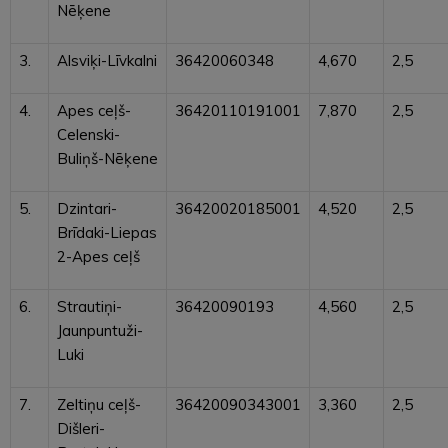
Nēķene
3.
Alsviķi-Līvkalni
36420060348
4,670
2,5
4.
Apes ceļš-
36420110191001
7,870
2,5
Celenski-
Buliņš-Nēķene
5.
Dzintari-
36420020185001
4,520
2,5
Brīdaki-Liepas
2-Apes ceļš
6.
Strautiņi-
36420090193
4,560
2,5
Jaunpuntuži-
Luki
7.
Zeltiņu ceļš-
36420090343001
3,360
2,5
Dišleri-