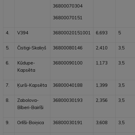
36800070304
36800070151
4.
V394
36800020151001
6,693
5
5.
Čistigi-Skaliņš
36800080146
2,410
3,5
6.
Kūdupe-
36800090100
1,173
3,5
Kapsēta
7.
Ķurši-Kapsēta
36800040188
1,399
3,5
8.
Zabolova-
36800030193
2,356
3,5
Bīberi-Bairīši
9.
Orlīši-Boiņica
36800030191
3,608
3,5