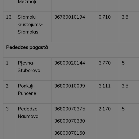
Mežmaļi
13.
Silamalu
36760010194
0,710
3,5
krustojums-
Silamalas
Pededzes pagastā
1.
Pļevna-
36800020144
3,770
5
Stuborova
2.
Ponkuļi-
36800010099
3,111
3,5
Puncene
3.
Pededze-
36800070375
2,170
5
Naumova
36800070380
36800070160