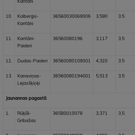
Karitāni
10.
Kolberģis-
36560030069006
3,590
3,5
Karitāni
11.
Karitāni-
36560080196
3.117
3,5
Paideri
12.
Dudas-Paideri
36560080109001
4,320
3,5
13.
Kanaviņas-
36560080194001
5,513
3,5
Lejasšķiņķi
Jaunannas pagastā
1.
Rūķīši-
36580010078
3,371
3,5
Gribažas