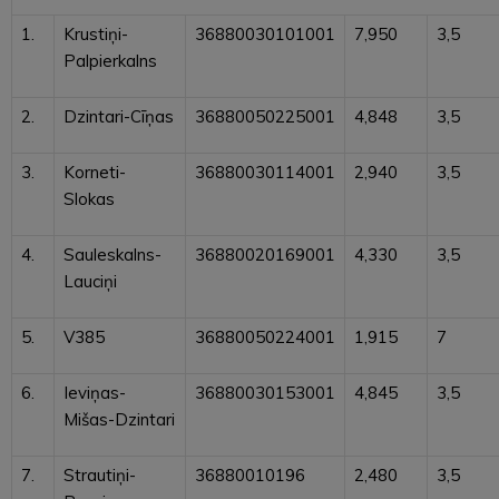
1.
Krustiņi-
36880030101001
7,950
3,5
Palpierkalns
2.
Dzintari-Cīņas
36880050225001
4,848
3,5
3.
Korneti-
36880030114001
2,940
3,5
Slokas
4.
Sauleskalns-
36880020169001
4,330
3,5
Lauciņi
5.
V385
36880050224001
1,915
7
6.
Ieviņas-
36880030153001
4,845
3,5
Mišas-Dzintari
7.
Strautiņi-
36880010196
2,480
3,5