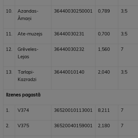
10.
Azandas-
36440030250001
0,789
3,5
Āmaņi
11.
Ate-muzejs
36440030231
0,700
3,5
12.
Grēveles-
36440030232
1,560
7
Lejas
13.
Tarlapi-
36440010140
2,040
3,5
Kazradzi
Ilzenes pagastā
1.
V374
36520010113001
8,211
7
2.
V375
36520040159001
2,180
7