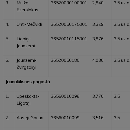
3.
Muiža-
36520030100001
2,840
3,5 uz a
Ezerslokas
4.
Onti-Mežvidi
36520050175001
3,329
3,5 uz a
5.
Liepiņi-
36520010115001
3,876
3,5 uz a
Jaunzemi
6.
Jaunzemi-
36520050180
4,030
3,5 uz a
Zvirgzdiņi
Jaunalūksnes pagastā
1.
Upeskakts-
36560010098
3,770
3,5
Līgotņi
2.
Auseji-Garjuri
36560010099
3,516
3,5