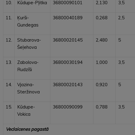
10.
Kūdupe-Pļitka
36800090101
2,130
3,5
11.
Ķurši-
36800040189
0,268
2,5
Gundegas
12.
Stubarova-
36800020145
2,480
5
Šeļehova
13.
Zabolova-
36800030194
1,000
3,5
Rudzīši
14.
Vjazina-
36800020143
0,920
5
Steržinova
15.
Kūdupe-
36800090099
0,788
3,5
Vokica
Veclaicenes pagastā