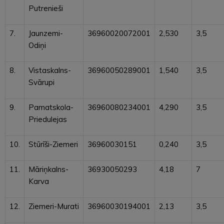
Putrenieši
7.
Jaunzemi-
36960020072001
2,530
3,5
Odiņi
8.
Vistaskalns-
36960050289001
1,540
3,5
Svārupi
9.
Pamatskola-
36960080234001
4,290
3,5
Priedulejas
10.
Stūrīši-Ziemeri
36960030151
0,240
3,5
11.
Māriņkalns-
36930050293
4,18
7
Karva
12.
Ziemeri-Murati
36960030194001
2,13
3,5