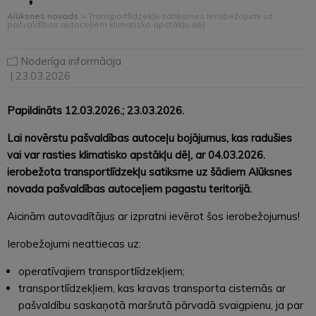
Alūksnes novads
>
Transportlīdzekļu satiksmes ierobežojumi uz
pašvaldības autoceļiem klimatisko apstākļu dēļ
Noderīga informācija
| 23.03.2026
Papildināts 12.03.2026.; 23.03.2026.
Lai novērstu pašvaldības autoceļu bojājumus, kas radušies
vai var rasties klimatisko apstākļu dēļ, ar 04.03.2026.
ierobežota transportlīdzekļu satiksme uz šādiem Alūksnes
novada pašvaldības autoceļiem pagastu teritorijā.
Aicinām autovadītājus ar izpratni ievērot šos ierobežojumus!
Ierobežojumi neattiecas uz:
operatīvajiem transportlīdzekļiem;
transportlīdzekļiem, kas kravas transporta cisternās ar
pašvaldību saskaņotā maršrutā pārvadā svaigpienu, ja par