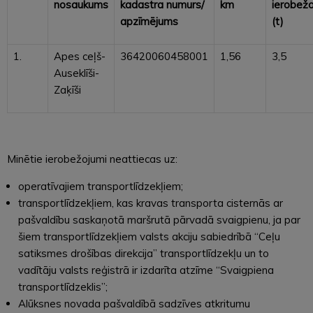
nosaukums
kadastra numurs/
km
ierobež
apzīmējums
(t)
1.
Apes ceļš-
36420060458001
1,56
3,5
Auseklīši-
Zaķīši
Minētie ierobežojumi neattiecas uz:
operatīvajiem transportlīdzekļiem;
transportlīdzekļiem, kas kravas transporta cisternās ar
pašvaldību saskaņotā maršrutā pārvadā svaigpienu, ja par
šiem transportlīdzekļiem valsts akciju sabiedrībā “Ceļu
satiksmes drošības direkcija” transportlīdzekļu un to
vadītāju valsts reģistrā ir izdarīta atzīme “Svaigpiena
transportlīdzeklis”;
Alūksnes novada pašvaldībā sadzīves atkritumu