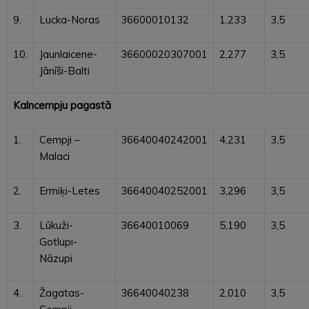
9.
Lucka-Noras
36600010132
1,233
3,5
10.
Jaunlaicene-
36600020307001
2,277
3,5
Jānīši-Balti
Kalncempju pagastā
1.
Cempji –
36640040242001
4,231
3,5
Malaci
2.
Ermiķi-Letes
36640040252001
3,296
3,5
3.
Lūkuži-
36640010069
5,190
3,5
Gotlupi-
Nāzupi
4.
Žagatas-
36640040238
2,010
3,5