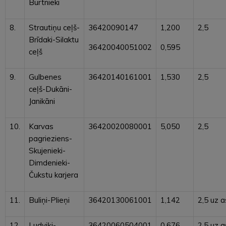
Burtnieki
8.
Strautiņu ceļš-
36420090147
1,200
2,5
Brīdaki-Silaktu
36420040051002
0,595
ceļš
9.
Gulbenes
36420140161001
1,530
2,5
ceļš-Dukāni-
Janikāni
10.
Karvas
36420020080001
5,050
2,5
pagrieziens-
Skujenieki-
Dimdenieki-
Čukstu karjera
11.
Buliņi-Plieņi
36420130061001
1,142
2,5 uz a
12.
Ludviķi-
36420060504001
0,676
2,5 uz a