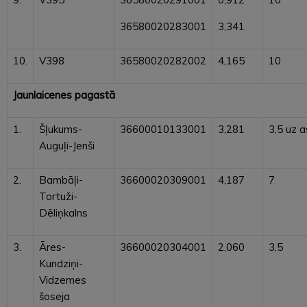
36580020283001
3,341
10.
V398
36580020282002
4,165
10
Jaunlaicenes pagastā
1.
Šļukums-
36600010133001
3,281
3,5 uz a
Auguļi-Jenši
2.
Bambāļi-
36600020309001
4,187
7
Tortuži-
Dēliņkalns
3.
Āres-
36600020304001
2,060
3,5
Kundziņi-
Vidzemes
šoseja