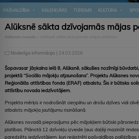
PAŠVALDĪBA
KALENDĀRS
TŪRISMS
KULTŪRA
SPO
Alūksnē sākta dzīvojamās mājas p
Alūksnes novads
>
Alūksnē sākta dzīvojamās mājas pārbūve
Noderīga informācija
| 24.03.2026
Šopavasar Jāņkalna ielā 8, Alūksnē, sākušies nozīmīgi būvdarbi, 
projektā “Sociālo mājokļu atjaunošana”. Projektu Alūksnes nov
Reģionālās attīstības fonda (ERAF) atbalstu. Šis ir būtisks sol
attīstību novada iedzīvotājiem.
Projekta mērķis ir nodrošināt cieņpilnu un drošu dzīves vidi ci
atbalsts mājokļa jautājumu risināšanā.
Alūksnes novadā pieprasījums pēc mājokļiem būtiski pārsniedz
platības. Plānotā 12 dzīvokļu izveide ļaus daļēji mazināt rinda
paredzēts iedzīvotājiem, kuri reģistrēti pašvaldības palīdzīb