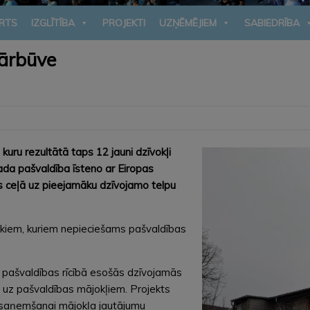
RTS
IZGLĪTĪBA
PROJEKTI
UZŅĒMĒJIEM
SABIEDRĪBA
ārbūve
kuru rezultātā taps 12 jauni dzīvokļi
ada pašvaldība īsteno ar Eiropas
is ceļā uz pieejamāku dzīvojamo telpu
lvēkiem, kuriem nepieciešams pašvaldības
 pašvaldības rīcībā esošās dzīvojamās
s uz pašvaldības mājokļiem. Projekts
as saņemšanai mājokļa jautājumu