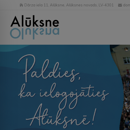
Dārza iela 11, Alūksne, Alūksnes novads, LV-4301
dom