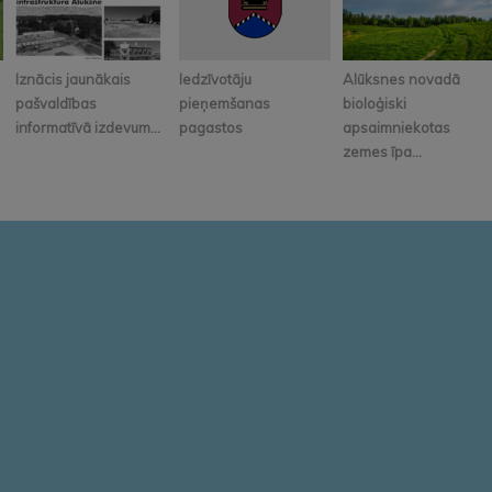
Iznācis jaunākais
Iedzīvotāju
Alūksnes novadā
pašvaldības
pieņemšanas
bioloģiski
informatīvā izdevum...
pagastos
apsaimniekotas
zemes īpa...