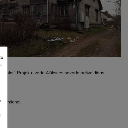
tu
s.
“Marčuks”. Projektu vada Alūksnes novada pašvaldības
”
su
saņemšanai.
t