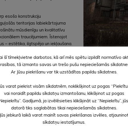
rp esošo konstrukciju
guļošās teritorijas labiekārtojuma
rošinātu mūsdienīgu un kvalitatīvu
kcionāliem traucējumiem. Īstenojot
s – estētika, ilgtspēja un iekļaušana.
finansējums 612 000 EUR un
ai šī tīmekļvietne darbotos, kā arī mēs spētu izpildīt normatīvo ak
 īstenošanas ilgums 12 mēneši.
rasības, tā izmanto savas un trešo pušu nepieciešamās sīkdatne
Ar Jūsu piekrišanu var tik uzstādītas papildu sīkdatnes.
ā būvprojekta veic SIA “ACK būve”, būvuzraudzību nodrošina SIA 
Kristīne Risberga.
Jūs varat piekrist visām sīkdatnēm, noklikšķinot uz pogas “Piekrītu
ija un nepiederošām personām tajā uzturēties nav atļauts.
vai noraidīt papildu sīkdatņu izmantošanu, klikšķinot uz pogas
Nepiekrītu”. Gadījumā, ja izvēlēsieties klikšķināt uz “Nepiekrītu”, jū
autājumu risināšanā”
3. panta 1. un 2. punktā minētās palīdzības 
datorā tiks saglabātas tikai nepieciešamās sīkdatnes.
Jūs jebkurā laikā varat mainīt savas piekrišanas izvēles, atjaunino
sīkdatņu iestatījumus.