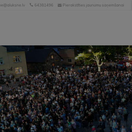
e@aluksne.lv
64381496
Pierakstīties jaunumu saņemšanai