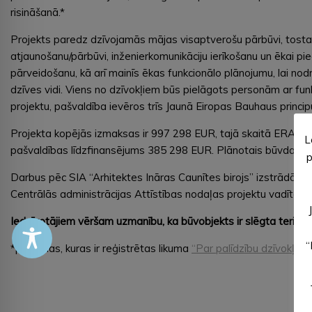
risināšanā.*
Projekts paredz dzīvojamās mājas visaptverošu pārbūvi, tosta
atjaunošanu/pārbūvi, inženierkomunikāciju ierīkošanu un ēkai pie
pārveidošanu, kā arī mainīs ēkas funkcionālo plānojumu, lai nod
dzīves vidi. Viens no dzīvokļiem būs pielāgots personām ar fun
projektu, pašvaldība ievēros trīs Jaunā Eiropas Bauhaus principu
Projekta kopējās izmaksas ir 997 298 EUR, tajā skaitā ERAF 
L
pašvaldības līdzfinansējums 385 298 EUR. Plānotais būvdarbu
p
Darbus pēc SIA “Arhitektes Ināras Caunītes birojs” izstrādāt
Centrālās administrācijas Attīstības nodaļas projektu vadītāja 
Iedzīvotājiem vēršam uzmanību, ka būvobjekts ir slēgta teritor
“
*personas, kuras ir reģistrētas likuma
“Par palīdzību dzīvokļu j