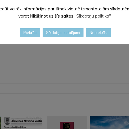
Iegūt vairāk informācijas par tīmekļvietnē izmantotajām sīkdatnē
varat klikšķinot uz šīs saites
"Sīkdatņu politika"
Piekrītu
Sīkdatņu iestatījumi
Nepiekrītu