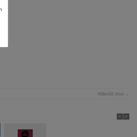
m
Nākošā ziņa →
<
>