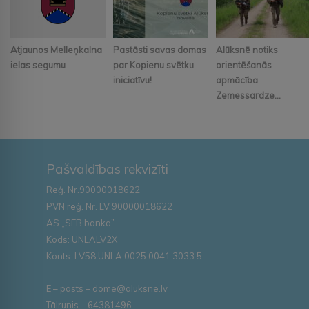
Atjaunos Melleņkalna
Pastāsti savas domas
Alūksnē notiks
ielas segumu
par Kopienu svētku
orientēšanās
iniciatīvu!
apmācība
Zemessardze...
Pašvaldības rekvizīti
Reģ. Nr.90000018622
PVN reģ. Nr. LV 90000018622
AS „SEB banka”
Kods: UNLALV2X
Konts: LV58 UNLA 0025 0041 3033 5
E – pasts – dome@aluksne.lv
Tālrunis – 64381496