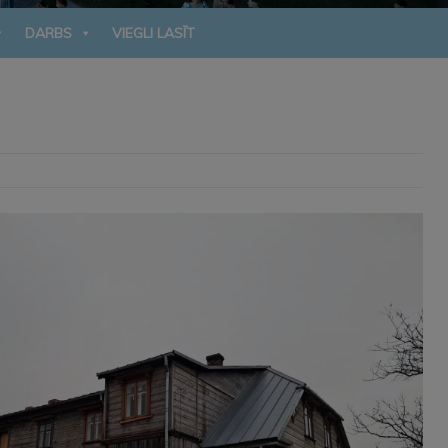
DARBS
VIEGLI LASĪT