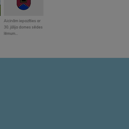
Aicinām iepazīties ar
30. jūlija domes sēdes
lēmum...