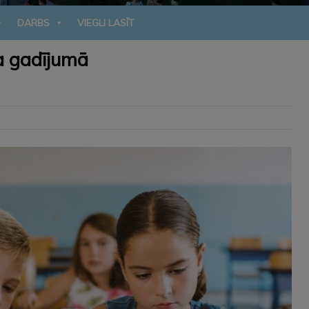
DARBS
VIEGLI LASĪT
a gadījumā