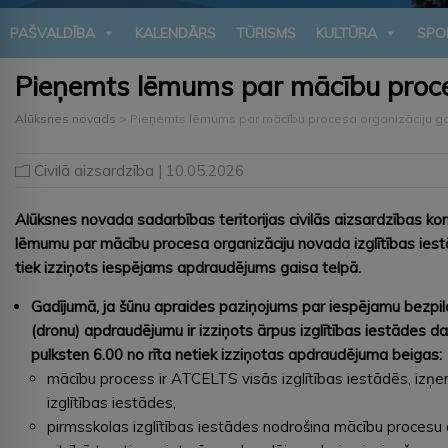
PAŠVALDĪBA
KALENDĀRS
TŪRISMS
KULTŪRA
SPO
Pieņemts lēmums par mācību proce
Alūksnes novads
>
Pieņemts lēmums par mācību procesa organizāciju 
Civilā aizsardzība
| 10.05.2026
Alūksnes novada sadarbības teritorijas civilās aizsardzības ko
lēmumu par mācību procesa organizāciju novada izglītības iestā
tiek izziņots iespējams apdraudējums gaisa telpā.
Gadījumā, ja šūnu apraides paziņojums
par iespējamu bezpil
(dronu) apdraudējumu
ir izziņots
ārpus izglītības iestādes dar
pulksten 6.00 no rīta netiek izziņotas apdraudējuma beigas:
mācību process ir ATCELTS visās izglītības iestādēs, izņ
izglītības iestādes,
pirmsskolas izglītības iestādes nodrošina mācību procesu