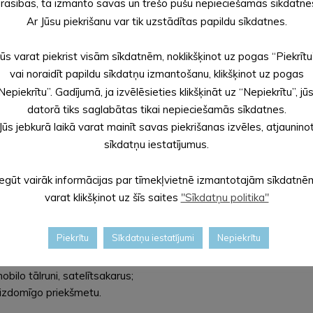
rasības, tā izmanto savas un trešo pušu nepieciešamās sīkdatne
 tikai oficiālos informācijas avotus (Nacionālie bruņotie spēki, V
Ar Jūsu piekrišanu var tik uzstādītas papildu sīkdatnes.
) un ievērot atbildīgo dienestu norādījumus.
Jūs varat piekrist visām sīkdatnēm, noklikšķinot uz pogas “Piekrītu
vai noraidīt papildu sīkdatņu izmantošanu, klikšķinot uz pogas
audējumu?
Nepiekrītu”. Gadījumā, ja izvēlēsieties klikšķināt uz “Nepiekrītu”, jū
 ir vismaz divas sienas;
datorā tiks saglabātas tikai nepieciešamās sīkdatnes.
es līdz drošai vietai vai nekavējoties izkāp, attālinies no ceļa un 
Jūs jebkurā laikā varat mainīt savas piekrišanas izvēles, atjaunino
ogiem un durvīm;
sīkdatņu iestatījumus.
nestu paziņojuma saņemšanas vai ne ātrāk kā 10 minūtes no pēdējā
ās maršruta drošību;
Iegūt vairāk informācijas par tīmekļvietnē izmantotajām sīkdatnē
, lai neradītu iespēju to izmantošanai dezinformācijā;
varat klikšķinot uz šīs saites
"Sīkdatņu politika"
ies tikai tad, ja saņemtajā šūnu apraides ziņā ir norādīts, ka nep
onu vai iespējamu sprādzienbīstamu priekšmetu?
Piekrītu
Sīkdatņu iestatījumi
Nepiekrītu
tas vismaz 100 metru attālumā;
ilo tālruni, satelītsakarus;
 aizdomīgo priekšmetu.