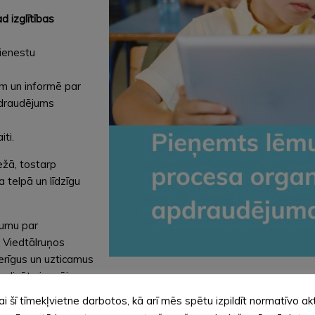
d izglītības
dienestu
em un informē par
apdraudējums
ti.
ežā, tostarp
 telpā un līdzīgu
jumu par
. Viedtālruņos
derīgus un uzticamus
zsludināts iespējams
 ziņu, kas izsūtīta šūnu apraides paziņojumā.
ai šī tīmekļvietne darbotos, kā arī mēs spētu izpildīt normatīvo ak