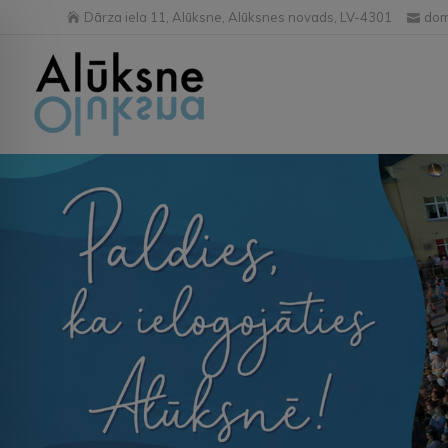
Dārza iela 11, Alūksne, Alūksnes novads, LV-4301
dom