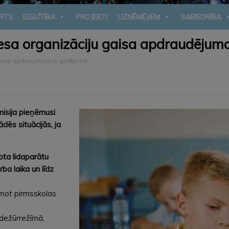
RTS
IZGLĪTĪBA
PROJEKTI
UZŅĒMĒJIEM
SABIEDRĪBA
sa organizāciju gaisa apdraudējum
gaisa apdraudējuma gadījumā
misija pieņēmusi
dēs situācijās, ja
ota lidaparātu
ba laika un līdz
emot pirmsskolas
 dežūrrežīmā,