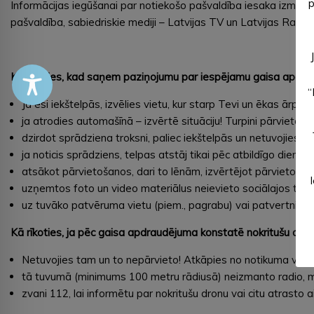
p
Informācijas iegūšanai par notiekošo pašvaldība iesaka izmantot
pašvaldība, sabiedriskie mediji – Latvijas TV un Latvijas Radio
Kā rīkoties, kad saņem paziņojumu par iespējamu gaisa apdr
“
Ja esi iekštelpās, izvēlies vietu, kur starp Tevi un ēkas ārpusi
ja atrodies automašīnā – izvērtē situāciju! Turpini pārvietoti
dzirdot sprādziena troksni, paliec iekštelpās un netuvojies l
ja noticis sprādziens, telpas atstāj tikai pēc atbildīgo die
atsākot pārvietošanos, dari to lēnām, izvērtējot pārvietošan
uzņemtos foto un video materiālus neievieto sociālajos tīklos
uz tuvāko patvēruma vietu (piem., pagrabu) vai patvertni dod
Kā rīkoties, ja pēc gaisa apdraudējuma konstatē nokritušu dr
Netuvojies tam un to nepārvieto! Atkāpies no notikuma vie
tā tuvumā (minimums 100 metru rādiusā) neizmanto radio, mob
zvani 112, lai informētu par nokritušu dronu vai citu atrasto