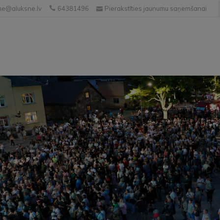
e@aluksne.lv
64381496
Pierakstīties jaunumu saņemšanai