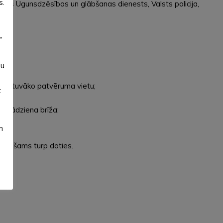
s.
alsts Ugunsdzēsības un glābšanas dienests, Valsts policija,
”
su
meklē tuvāko patvēruma vietu;
t
 sprādziena brīža;
m
ieciešams turp doties.