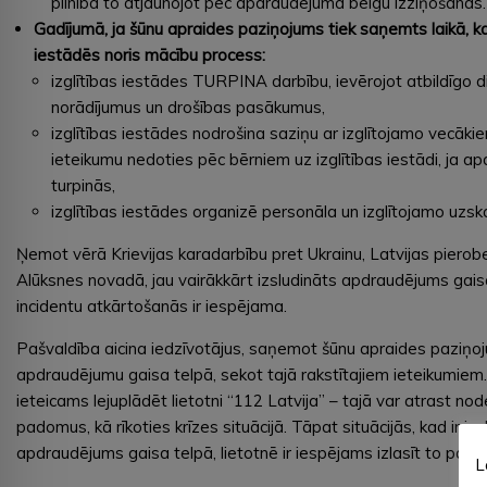
pilnībā to atjaunojot pēc apdraudējuma beigu izziņošanas.
Gadījumā, ja šūnu apraides paziņojums tiek saņemts laikā, ka
iestādēs noris mācību process:
izglītības iestādes TURPINA darbību, ievērojot atbildīgo 
norādījumus un drošības pasākumus,
izglītības iestādes nodrošina saziņu ar izglītojamo vecāki
ieteikumu nedoties pēc bērniem uz izglītības iestādi, ja 
turpinās,
izglītības iestādes organizē personāla un izglītojamo uzskai
Ņemot vērā Krievijas karadarbību pret Ukrainu, Latvijas pierob
Alūksnes novadā, jau vairākkārt izsludināts apdraudējums gaisa
incidentu atkārtošanās ir iespējama.
Pašvaldība aicina iedzīvotājus, saņemot šūnu apraides paziņo
apdraudējumu gaisa telpā, sekot tajā rakstītajiem ieteikumiem
ieteicams lejuplādēt lietotni “112 Latvija” – tajā var atrast no
padomus, kā rīkoties krīzes situācijā. Tāpat situācijās, kad ir i
apdraudējums gaisa telpā, lietotnē ir iespējams izlasīt to pašu
L