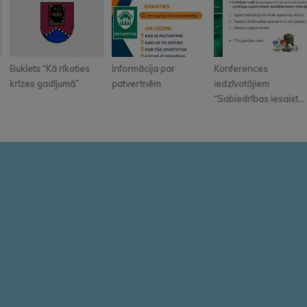
Buklets “Kā rīkoties
Informācija par
Konferences
krīzes gadījumā”
patvertnēm
iedzīvotājiem
“Sabiedrības iesaist...