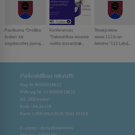
Pasākuma “Drošība
Konferences
Tīmekļvietne
šodien: kā
“Sabiedrības iesaiste
www.112.lv un
sagatavoties jaunaj...
civilās aizsardz�...
lietotne “112 Latvij...
Pašvaldības rekvizīti
Reģ. Nr.90000018622
PVN reģ. Nr. LV 90000018622
AS „SEB banka”
Kods: UNLALV2X
Konts: LV58 UNLA 0025 0041 3033 5
E – pasts – dome@aluksne.lv
Tālrunis – 64381496