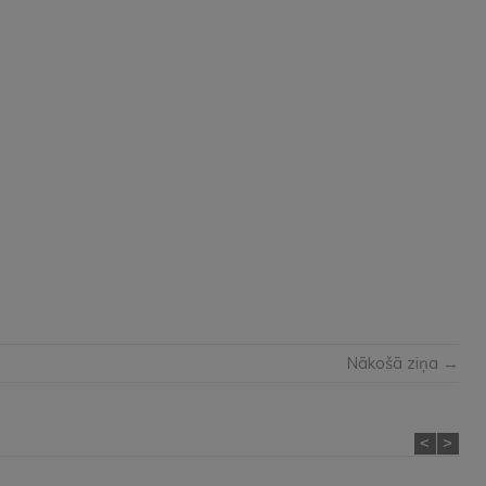
Nākošā ziņa →
<
>