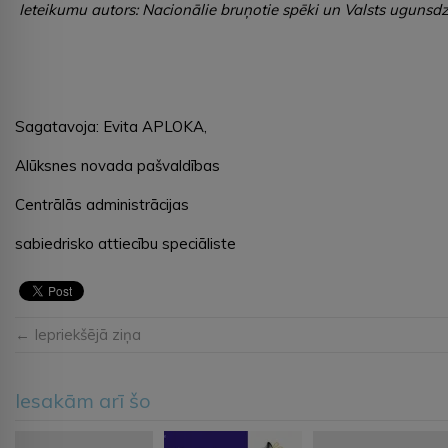
Ieteikumu autors: Nacionālie bruņotie spēki un Valsts ugunsd
Sagatavoja: Evita APLOKA,
Alūksnes novada pašvaldības
Centrālās administrācijas
sabiedrisko attiecību speciāliste
← Iepriekšējā ziņa
Iesakām arī šo