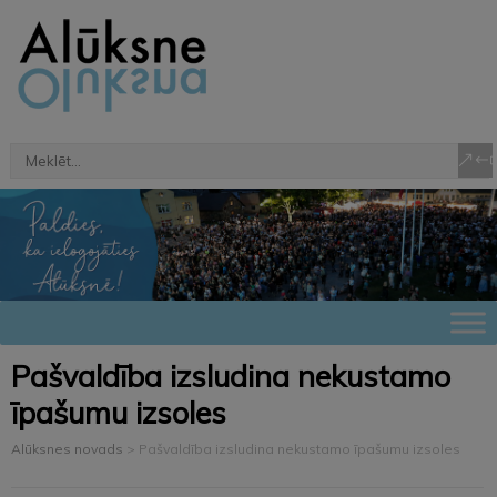
Pašvaldība izsludina nekustamo
īpašumu izsoles
Alūksnes novads
>
Pašvaldība izsludina nekustamo īpašumu izsoles