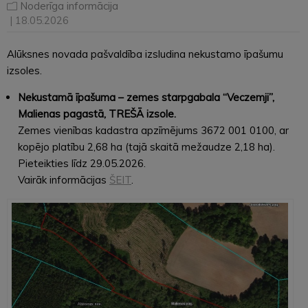
Noderīga informācija
| 18.05.2026
Alūksnes novada pašvaldība izsludina nekustamo īpašumu
izsoles.
Nekustamā īpašuma – zemes starpgabala “Veczemji”,
Malienas pagastā, TREŠĀ izsole.
Zemes vienības kadastra apzīmējums 3672 001 0100, ar
kopējo platību 2,68 ha (tajā skaitā mežaudze 2,18 ha).
Pieteikties līdz 29.05.2026.
Vairāk informācijas
ŠEIT
.