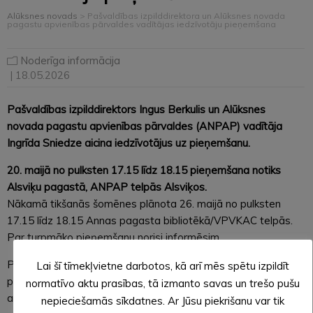
Alūksnes novads
>
Pašvaldības izpilddirektora un Alūksnes novada
pagastu apvienības pārvaldes vadītājas iedzīvotāju pieņemšana
Noderīga informācija
| 18.05.2026
Pašvaldības izpilddirektors Ingus Berkulis un Alūksnes
novada pagastu apvienības pārvaldes (ANPAP) vadītāja
Ingrīda Sniedze aicina iedzīvotājus uz pieņemšanu.
20. maijā no pulksten 17.15 līdz 18.15 pieņemšana notiks
Alsviķu pagastā, ANPAP telpās Alsviķos.
Nākamā tikšanās šomēnes plānota 26. maijā no pulksten
17.15 līdz 18.15 Annas pagasta bibliotēkā/VPVKAC telpās.
Par turpmāko pieņemšanu norisi informēsim.
Pieņemšana notiks kopīgas sarunas formātā – pašvaldības
Lai šī tīmekļvietne darbotos, kā arī mēs spētu izpildīt
pārstāvji pastāstīs par plānotajiem darbiem pagastā un
normatīvo aktu prasības, tā izmanto savas un trešo pušu
atbildēs uz iedzīvotāju aktuāliem jautājumiem. Uz
nepieciešamās sīkdatnes. Ar Jūsu piekrišanu var tik