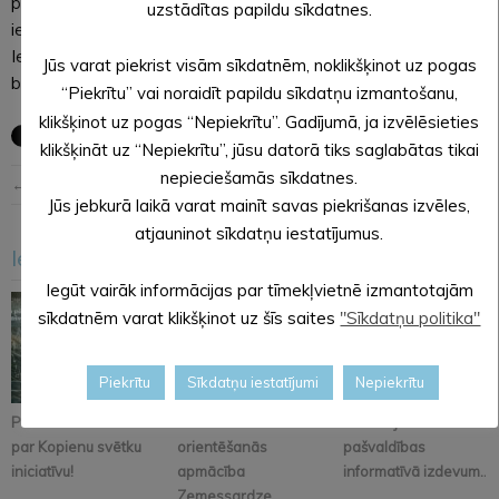
pieņemšanu aicināts arī teritorijas pārstāvis Alūksnes novada
uzstādītas papildu sīkdatnes.
iedzīvotāju padomē.
Iedzīvotājus aicinām pieteikties pieņemšanai sava pagasta
Jūs varat piekrist visām sīkdatnēm, noklikšķinot uz pogas
bibliotēkā/VPVKAC, lai apzinātu aptuveno dalībnieku skaitu.
“Piekrītu” vai noraidīt papildu sīkdatņu izmantošanu,
klikšķinot uz pogas “Nepiekrītu”. Gadījumā, ja izvēlēsieties
klikšķināt uz “Nepiekrītu”, jūsu datorā tiks saglabātas tikai
nepieciešamās sīkdatnes.
← Iepriekšējā ziņa
Nākošā ziņa →
Jūs jebkurā laikā varat mainīt savas piekrišanas izvēles,
atjauninot sīkdatņu iestatījumus.
Iesakām arī šo
<
>
Iegūt vairāk informācijas par tīmekļvietnē izmantotajām
sīkdatnēm varat klikšķinot uz šīs saites
"Sīkdatņu politika"
Piekrītu
Sīkdatņu iestatījumi
Nepiekrītu
Pastāsti savas domas
Alūksnē notiks
Iznācis jaunākais
par Kopienu svētku
orientēšanās
pašvaldības
iniciatīvu!
apmācība
informatīvā izdevum...
Zemessardze...