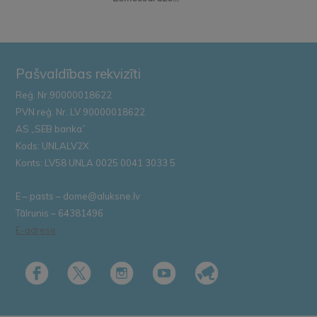
Pašvaldības rekvizīti
Reģ. Nr.90000018622
PVN reģ. Nr. LV 90000018622
AS „SEB banka”
Kods: UNLALV2X
Konts: LV58 UNLA 0025 0041 3033 5
E – pasts – dome@aluksne.lv
Tālrunis – 64381496
E-adrese