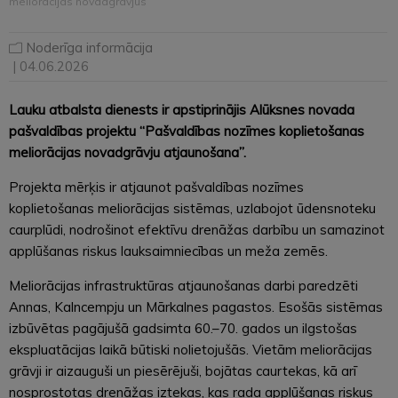
meliorācijas novadgrāvjus
Noderīga informācija
| 04.06.2026
Lauku atbalsta dienests ir apstiprinājis Alūksnes novada
pašvaldības projektu “Pašvaldības nozīmes koplietošanas
meliorācijas novadgrāvju atjaunošana”.
Projekta mērķis ir atjaunot pašvaldības nozīmes
koplietošanas meliorācijas sistēmas, uzlabojot ūdensnoteku
caurplūdi, nodrošinot efektīvu drenāžas darbību un samazinot
applūšanas riskus lauksaimniecības un meža zemēs.
Meliorācijas infrastruktūras atjaunošanas darbi paredzēti
Annas, Kalncempju un Mārkalnes pagastos. Esošās sistēmas
izbūvētas pagājušā gadsimta 60.–70. gados un ilgstošas
ekspluatācijas laikā būtiski nolietojušās. Vietām meliorācijas
grāvji ir aizauguši un piesērējuši, bojātas caurtekas, kā arī
nosprostotas drenāžas iztekas, kas rada applūšanas riskus