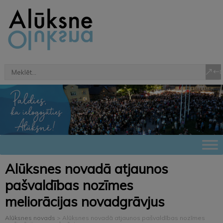
Alūksnes novadā atjaunos
pašvaldības nozīmes
meliorācijas novadgrāvjus
Alūksnes novads
>
Alūksnes novadā atjaunos pašvaldības nozīmes