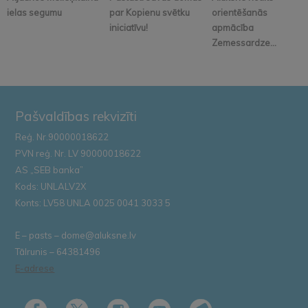
ielas segumu
par Kopienu svētku
orientēšanās
iniciatīvu!
apmācība
Zemessardze...
Pašvaldības rekvizīti
Reģ. Nr.90000018622
PVN reģ. Nr. LV 90000018622
AS „SEB banka”
Kods: UNLALV2X
Konts: LV58 UNLA 0025 0041 3033 5
E – pasts – dome@aluksne.lv
Tālrunis – 64381496
E-adrese