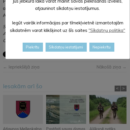
Jūs jebkurā laikā varat mainīt savas piekrišanas izvēles,
Projektu vada Alūksnes novada pašvaldības Centrālās
administrācijas Attīstības nodaļas projektu vadītāja
atjauninot sīkdatņu iestatījumus.
Anastasija Ņedaivodina.
Iegūt vairāk informācijas par tīmekļvietnē izmantotajām
SAGATAVOJA: Lāsma ĒVELE,
sīkdatnēm varat klikšķinot uz šīs saites
"Sīkdatņu politika"
Alūksnes novada pašvaldības
Centrālās administrācijas sabiedrisko attiecību speciāliste
Piekrītu
Sīkdatņu iestatījumi
Nepiekrītu
← Iepriekšējā ziņa
Nākošā ziņa →
Iesakām arī šo
<
>
Atjaunos Melleņkalna
Pastāsti savas domas
Alūksnē notiks