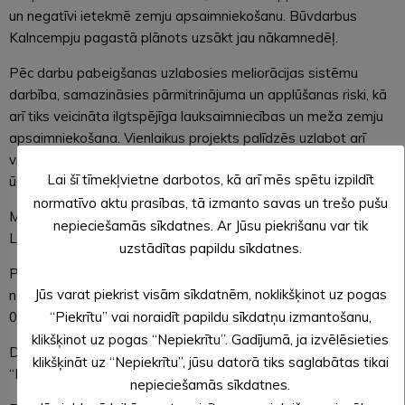
un negatīvi ietekmē zemju apsaimniekošanu. Būvdarbus
Kalncempju pagastā plānots uzsākt jau nākamnedēļ.
Pēc darbu pabeigšanas uzlabosies meliorācijas sistēmu
darbība, samazināsies pārmitrinājuma un applūšanas riski, kā
arī tiks veicināta ilgtspējīga lauksaimniecības un meža zemju
apsaimniekošana. Vienlaikus projekts palīdzēs uzlabot arī
vides kvalitāti, mazinot piesārņojuma nonākšanu
Lai šī tīmekļvietne darbotos, kā arī mēs spētu izpildīt
ūdensobjektos.
normatīvo aktu prasības, tā izmanto savas un trešo pušu
Meliorācijas sistēmu atjaunošanai piesaistīts Eiropas
nepieciešamās sīkdatnes. Ar Jūsu piekrišanu var tik
Lauksaimniecības fonda lauku attīstībai finansējums.
uzstādītas papildu sīkdatnes.
Projekta īstenošanas termiņš plānots līdz 2026. gada 9.
Jūs varat piekrist visām sīkdatnēm, noklikšķinot uz pogas
novembrim. Projekta kopējās attiecināmās izmaksas ir 300
000 eiro, no kuriem publiskais finansējums veido 270 000 eiro.
“Piekrītu” vai noraidīt papildu sīkdatņu izmantošanu,
klikšķinot uz pogas “Nepiekrītu”. Gadījumā, ja izvēlēsieties
Darbus veiks SIA “EVI CAP”, būvuzraudzību nodrošinās SIA
klikšķināt uz “Nepiekrītu”, jūsu datorā tiks saglabātas tikai
“Marčuks”.
nepieciešamās sīkdatnes.