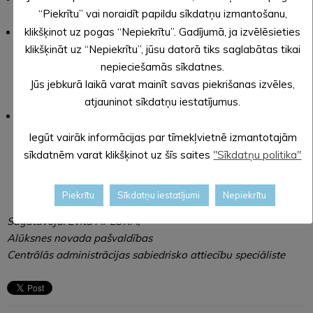
“Piekrītu” vai noraidīt papildu sīkdatņu izmantošanu,
adresi
priekslikumi@aluksne.lv
,
klikšķinot uz pogas “Nepiekrītu”. Gadījumā, ja izvēlēsieties
nogādājot pašvaldībā pašrocīgi parakstītu iesniegumu vai
aizpildot veidlapu kādā no Valsts un pašvaldības
klikšķināt uz “Nepiekrītu”, jūsu datorā tiks saglabātas tikai
vienotajiem klientu apkalpošanas centriem
nepieciešamās sīkdatnes.
(administratīvajā ēkā Dārza ielā 11, Alūksnē, vai pagastu
Jūs jebkurā laikā varat mainīt savas piekrišanas izvēles,
bibliotēkās
to darba laikā
)
,
atjauninot sīkdatņu iestatījumus.
nosūtot pa pastu Alūksnes novada pašvaldībai, Dārza ielā
11, Alūksnē, Alūksnes novadā, LV-4301 (pasta zīmogam uz
Iegūt vairāk informācijas par tīmekļvietnē izmantotajām
aploksnes jāsakrīt ar attiecīgo saistošo noteikumu projekta
sīkdatnēm varat klikšķinot uz šīs saites
"Sīkdatņu politika"
viedokļu izteikšanai izsludinātā termiņa pēdējo dienu).
Piekrītu
Sīkdatņu iestatījumi
Nepiekrītu
Sagatavoja: Evita APLOKA,
Alūksnes novada pašvaldības
Centrālās administrācijas sabiedrisko attiecību speciāliste