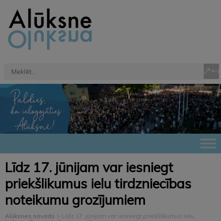
Līdz 17. jūnijam var iesniegt
priekšlikumus ielu tirdzniecības
noteikumu grozījumiem
Alūksnes novads
>
Līdz 17. jūnijam var iesniegt priekšlikumus ielu