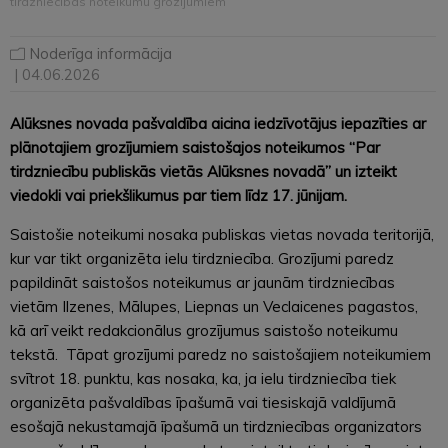
tirdzniecības noteikumu grozījumiem
Noderīga informācija
| 04.06.2026
Alūksnes novada pašvaldība aicina iedzīvotājus iepazīties ar
plānotajiem grozījumiem saistošajos noteikumos “Par
tirdzniecību publiskās vietās Alūksnes novadā” un izteikt
viedokli vai priekšlikumus par tiem līdz 17. jūnijam.
Saistošie noteikumi nosaka publiskas vietas novada teritorijā,
kur var tikt organizēta ielu tirdzniecība. Grozījumi paredz
papildināt saistošos noteikumus ar jaunām tirdzniecības
vietām Ilzenes, Mālupes, Liepnas un Veclaicenes pagastos,
kā arī veikt redakcionālus grozījumus saistošo noteikumu
tekstā. Tāpat grozījumi paredz no saistošajiem noteikumiem
svītrot 18. punktu, kas nosaka, ka, ja ielu tirdzniecība tiek
organizēta pašvaldības īpašumā vai tiesiskajā valdījumā
esošajā nekustamajā īpašumā un tirdzniecības organizators