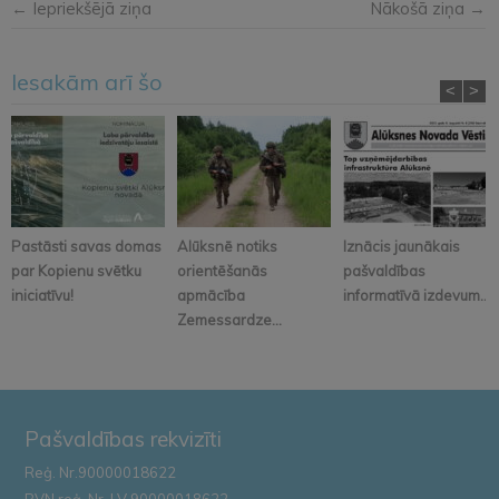
← Iepriekšējā ziņa
Nākošā ziņa →
Iesakām arī šo
<
>
Pastāsti savas domas
Alūksnē notiks
Iznācis jaunākais
par Kopienu svētku
orientēšanās
pašvaldības
iniciatīvu!
apmācība
informatīvā izdevum...
Zemessardze...
Pašvaldības rekvizīti
Reģ. Nr.90000018622
PVN reģ. Nr. LV 90000018622