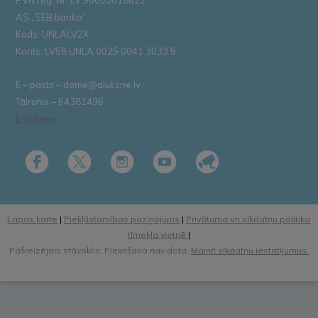
AS „SEB banka”
Kods: UNLALV2X
Konts: LV58 UNLA 0025 0041 3033 5
E – pasts – dome@aluksne.lv
Tālrunis – 64381496
E-adrese
Lapas karte
|
Piekļūstamības paziņojums
|
Privātuma un sīkdatņu politika
tīmekļa vietnē
|
Pašreizējais stāvoklis: Piekrišana nav dota.
Mainīt sīkdatņu iestatījumus.