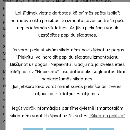
veselības slotiņām augus, kurus izmantosim veselības
pērienam. Aicinām līdzi ņemt pie savām mājām augošus
Lai šī tīmekļvietne darbotos, kā arī mēs spētu izpildīt
ārstniecības augus, jo senie ļaudis ticēja, ka vislielākais spēks
normatīvo aktu prasības, tā izmanto savas un trešo pušu
piemīt tiem augiem, kas auguši cilvēka tuvumā, un, ka paša
nepieciešamās sīkdatnes. Ar Jūsu piekrišanu var tik
lasītie augi, iepīti vainagā, sniedz veselību, možumu un
uzstādītas papildu sīkdatnes.
saulgriežu spēku
21. jūnijā plkst. 11.00 – Maizes alus brūvēšanas diena un
Jūs varat piekrist visām sīkdatnēm, noklikšķinot uz pogas
Vasaras saulgriežu ielīgošana kopā ar tautas mūzikas grupu
“Piekrītu” vai noraidīt papildu sīkdatņu izmantošanu,
“Svērte”
klikšķinot uz pogas “Nepiekrītu”. Gadījumā, ja izvēlēsieties
klikšķināt uz “Nepiekrītu”, jūsu datorā tiks saglabātas tikai
Kopā ar Mudīti Rusakovu gatavosim maizes alu pēc senas
receptes. Alus izsenis bijis viens no svarīgākajiem Jāņu galda
nepieciešamās sīkdatnes.
cienastiem, tādēļ tā gatavošana bija būtiska svētku
Jūs jebkurā laikā varat mainīt savas piekrišanas izvēles,
gaidīšanas daļa. Kamēr alus taps, ielīgosim Vasaras
atjauninot sīkdatņu iestatījumus.
saulgriežus kopā ar tautas mūzikas grupu “Svērte” un
apgūsim arī kļavu lapu cepuru pīšanu. Aicinām līdzi ņemt
Iegūt vairāk informācijas par tīmekļvietnē izmantotajām
aptuveni 100 kļavu lapas ar kātiņiem, lai Jāņu vakarā rotātos
sīkdatnēm varat klikšķinot uz šīs saites
"Sīkdatņu politika"
zaļā galvas rotā un nestu sev līdzi saulgriežu spēku.