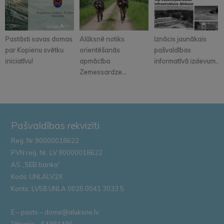
Pastāsti savas domas
Alūksnē notiks
Iznācis jaunākais
par Kopienu svētku
orientēšanās
pašvaldības
iniciatīvu!
apmācība
informatīvā izdevum...
Zemessardze...
Pašvaldības rekvizīti
Reģ. Nr.90000018622
PVN reģ. Nr. LV 90000018622
AS „SEB banka”
Kods: UNLALV2X
Konts: LV58 UNLA 0025 0041 3033 5
E – pasts – dome@aluksne.lv
Tālrunis – 64381496