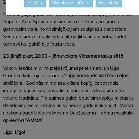
22. jūnijā plkst. 11.00 – Jāņu siera siešanas diena
Piekrītu
Sīkdatņu iestatījumi
Nepiekrītu
Neviens Jāņu galds nav iedomājams bez apaļā ķimeņu siera.
Kopā ar Antu Spilvu apgūsim siera siešanas prasmi un
gatavosim vienu no nozīmīgākajiem saulgriežu cienastiem.
Senatnē siers simbolizēja sauli, auglību un pārticību, tādēļ
tam svētku galdā bija īpaša vieta.
23. jūnijā plkst. 20.00 – Jāņu vakars Vidzemes lauku sētā
Vakaru iesāksim ar muzeja krājuma priekšmetu un Uģa
Grabaža kolekcijas izstādes
“Līgo noskaņās un tālos ceļos”
atklāšanu. Godināsim maizes krāsni, kopīgi cepot maizi,
iedegsim ugunskuru, pavadīsim saulīti un izdzīvosim Jāņu
vakara tradīcijas. Pie saimes galda baudīsim kopīgu mielastu,
dziedāsim, iesim rotaļās un svinēsim gada īsāko nakti. Vakara
noskaņu bagātinās viešņas no Briežuciema – dāmu muzikālā
apvienība
“AMMA”
.
Līgo! Līgo!