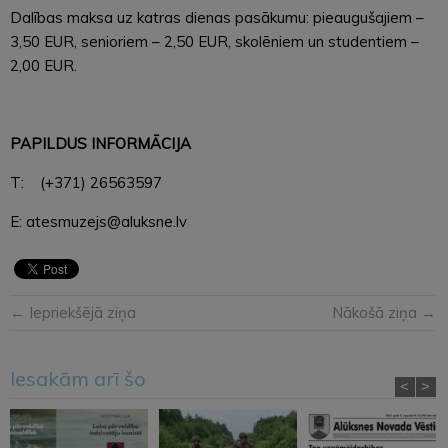
Dalības maksa uz katras dienas pasākumu: pieaugušajiem –
3,50 EUR, senioriem – 2,50 EUR, skolēniem un studentiem –
2,00 EUR.
PAPILDUS INFORMĀCIJA
T: (+371) 26563597
E: atesmuzejs@aluksne.lv
← Iepriekšējā ziņa
Nākošā ziņa →
Iesakām arī šo
<
>