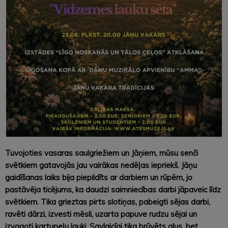
Tuvojoties vasaras saulgriežiem un Jāņiem, mūsu senči
svētkiem gatavojās jau vairākas nedēļas iepriekš. Jāņu
gaidīšanas laiks bija piepildīts ar darbiem un rūpēm, jo
pastāvēja ticējums, ka daudzi saimniecības darbi jāpaveic līdz
svētkiem. Tika grieztas pirts slotiņas, pabeigti sējas darbi,
ravēti dārzi, izvesti mēsli, uzarta papuve rudzu sējai un
izvagoti kartupeļu lauki. Savlaicīgi tika brūvēts alus, bet