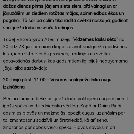
dažas dienas pirms Jāņiem siets siers, pīti vainagi un ar
jāņuzālēm un ziediem rotātas mājas, saimniecības ēkas un
pagalmi. Tā soli pa solim tika radīta svētku noskaņa, godinot
saulgriežu laiku un senču tradīcijas.
Tādēļ Viktora Ķirpa Ates muzejs
“Vidzemes lauku sēta”
no
20. līdz 23. jūnijam aicina kopā izdzīvot saulgriežu gaidīšanas
laiku, iepazīstot senās prasmes, tradīcijas un svētku
gatavošanās darbus, kas gadsimtiem ilgi bijuši neatņemama
Jāņu laika sastāvdaļa.
20. jūnijā plkst. 11.00 – Vasaras saulgriežu laika augu
izzināšana
Pēc ticējumiem tieši saulgriežu laikā vāktajiem augiem piemīt
īpašs spēks un dziednieciska vērtība. Kopā ar Dainu Bindi
dosimies pļavās un mežmalās iepazīt augus, uzzināsim par
to izmantošanu sadzīvē un ārstniecībā, kā arī senču
zināšanas par dabas velšu spēku. Pļavās savāksim arī