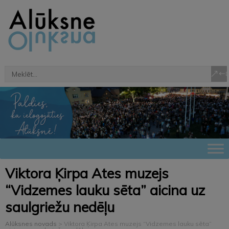
Viktora Ķirpa Ates muzejs
“Vidzemes lauku sēta” aicina uz
saulgriežu nedēļu
Alūksnes novads
>
Viktora Ķirpa Ates muzejs “Vidzemes lauku sēta”