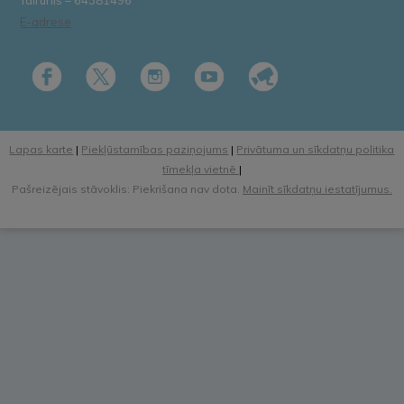
E-adrese
Lapas karte
|
Piekļūstamības paziņojums
|
Privātuma un sīkdatņu politika
tīmekļa vietnē
|
Pašreizējais stāvoklis: Piekrišana nav dota.
Mainīt sīkdatņu iestatījumus.