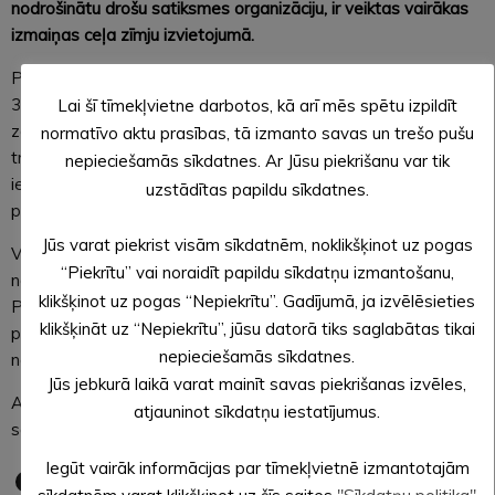
nodrošinātu drošu satiksmes organizāciju, ir veiktas vairākas
izmaiņas ceļa zīmju izvietojumā.
Pie Alūksnes Kultūras centra uzstādīta jauna ceļa zīme Nr.
326 “Apstāties aizliegts” ar papildzīmi Nr. 803 “Darbības
Lai šī tīmekļvietne darbotos, kā arī mēs spētu izpildīt
zona – 33 m”. Šīs izmaiņas ieviestas, lai novērstu
normatīvo aktu prasības, tā izmanto savas un trešo pušu
transportlīdzekļu novietošanu pie Alūksnes Kultūras centra
nepieciešamās sīkdatnes. Ar Jūsu piekrišanu var tik
ieejas, kā arī tas nodrošinās ērtāku un drošāku iedzīvotāju
uzstādītas papildu sīkdatnes.
piekļuvi Kultūras centram.
Jūs varat piekrist visām sīkdatnēm, noklikšķinot uz pogas
Vienlaikus pārskatīts ceļa zīmes Nr. 301 “Iebraukt aizliegts”
“Piekrītu” vai noraidīt papildu sīkdatņu izmantošanu,
novietojums, pārvietojot to tuvāk ceļa savienojumam.
klikšķinot uz pogas “Nepiekrītu”. Gadījumā, ja izvēlēsieties
Papildus šāda zīme uzstādīta arī Kultūras centra labajā pusē
klikšķināt uz “Nepiekrītu”, jūsu datorā tiks saglabātas tikai
pie autostāvvietas, lai nepieciešamības gadījumā nodrošinātu
nepieciešamās sīkdatnes.
netraucētu operatīvā transporta piekļuvi.
Jūs jebkurā laikā varat mainīt savas piekrišanas izvēles,
Aicinām autovadītājus būt vērīgiem un ievērot jaunās
atjauninot sīkdatņu iestatījumus.
satiksmes organizācijas izmaiņas!
Iegūt vairāk informācijas par tīmekļvietnē izmantotajām