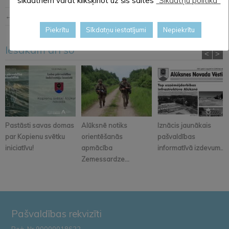
sīkdatnēm varat klikšķinot uz šīs saites
"Sīkdatņu politika"
← Iepriekšējā ziņa
Nākošā ziņa →
Piekrītu
Sīkdatņu iestatījumi
Nepiekrītu
Iesakām arī šo
<
>
Pastāsti savas domas
Alūksnē notiks
Iznācis jaunākais
par Kopienu svētku
orientēšanās
pašvaldības
iniciatīvu!
apmācība
informatīvā izdevum...
Zemessardze...
Pašvaldības rekvizīti