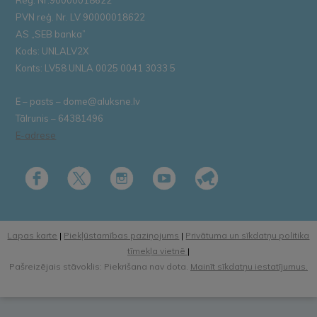
Reģ. Nr.90000018622
PVN reģ. Nr. LV 90000018622
AS „SEB banka”
Kods: UNLALV2X
Konts: LV58 UNLA 0025 0041 3033 5
E – pasts – dome@aluksne.lv
Tālrunis – 64381496
E-adrese
Lapas karte
|
Piekļūstamības paziņojums
|
Privātuma un sīkdatņu politika
tīmekļa vietnē
|
Pašreizējais stāvoklis: Piekrišana nav dota.
Mainīt sīkdatņu iestatījumus.