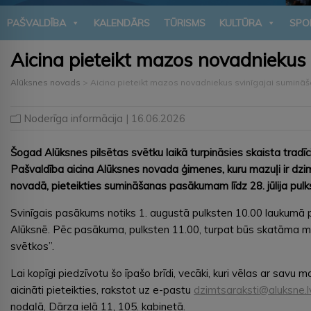
PAŠVALDĪBA
KALENDĀRS
TŪRISMS
KULTŪRA
SPO
Aicina pieteikt mazos novadniekus 
Alūksnes novads
>
Aicina pieteikt mazos novadniekus svinīgajai sumināš
Noderīga informācija
| 16.06.2026
Šogad Alūksnes pilsētas svētku laikā turpināsies skaista tradī
Pašvaldība aicina Alūksnes novada ģimenes, kuru mazuļi ir dzimu
novadā, pieteikties sumināšanas pasākumam līdz 28. jūlija pulk
Svinīgais pasākums notiks 1. augustā pulksten 10.00 laukumā p
Alūksnē. Pēc pasākuma, pulksten 11.00, turpat būs skatāma mu
svētkos”.
Lai kopīgi piedzīvotu šo īpašo brīdi, vecāki, kuri vēlas ar sav
aicināti pieteikties, rakstot uz e-pastu
dzimtsaraksti@aluksne.l
nodaļā, Dārza ielā 11, 105. kabinetā.