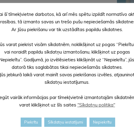
ai šī tīmekļvietne darbotos, kā arī mēs spētu izpildīt normatīvo ak
rasības, tā izmanto savas un trešo pušu nepieciešamās sīkdatne
Ar Jūsu piekrišanu var tik uzstādītas papildu sīkdatnes.
Jūs varat piekrist visām sīkdatnēm, noklikšķinot uz pogas “Piekrītu
vai noraidīt papildu sīkdatņu izmantošanu, klikšķinot uz pogas
Nepiekrītu”. Gadījumā, ja izvēlēsieties klikšķināt uz “Nepiekrītu”, jū
datorā tiks saglabātas tikai nepieciešamās sīkdatnes.
Jūs jebkurā laikā varat mainīt savas piekrišanas izvēles, atjaunino
sīkdatņu iestatījumus.
Iegūt vairāk informācijas par tīmekļvietnē izmantotajām sīkdatnē
varat klikšķinot uz šīs saites
"Sīkdatņu politika"
Piekrītu
Sīkdatņu iestatījumi
Nepiekrītu