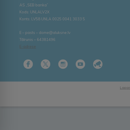
AS „SEB banka”
Kods: UNLALV2X
Konts: LV58 UNLA 0025 0041 3033 5
E – pasts – dome@aluksne.lv
Tālrunis – 64381496
E-adrese
Lapas