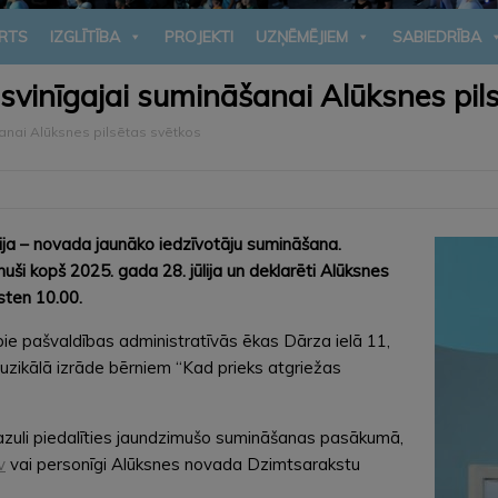
RTS
IZGLĪTĪBA
PROJEKTI
UZŅĒMĒJIEM
SABIEDRĪBA
svinīgajai sumināšanai Alūksnes pil
anai Alūksnes pilsētas svētkos
cija – novada jaunāko iedzīvotāju sumināšana.
ši kopš 2025. gada 28. jūlija un deklarēti Alūksnes
sten 10.00.
ie pašvaldības administratīvās ēkas Dārza ielā 11,
zikālā izrāde bērniem “Kad prieks atgriežas
u mazuli piedalīties jaundzimušo sumināšanas pasākumā,
v
vai personīgi Alūksnes novada Dzimtsarakstu