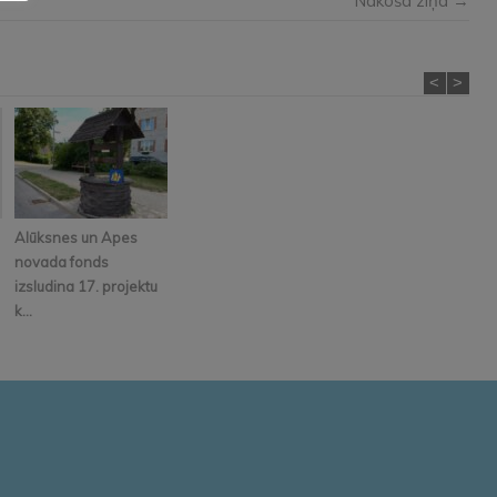
Nākošā ziņa →
<
>
Alūksnes un Apes
novada fonds
izsludina 17. projektu
k...