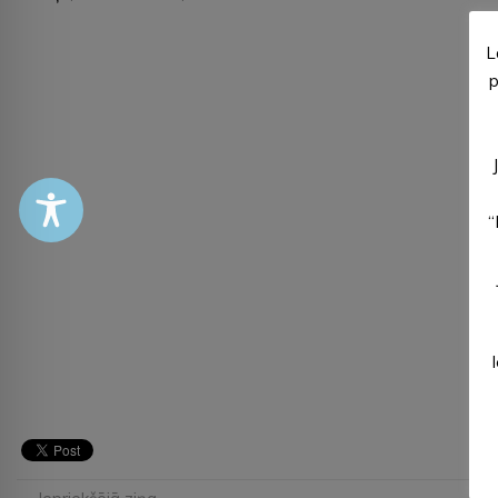
L
p
“