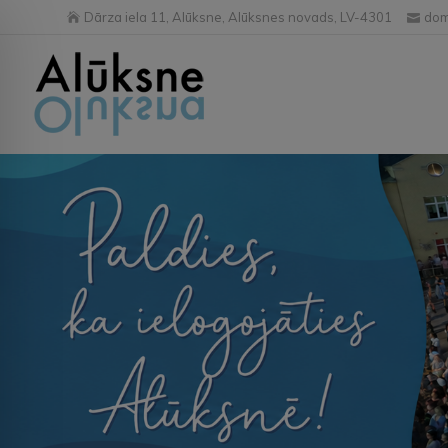
Dārza iela 11, Alūksne, Alūksnes novads, LV-4301
dom