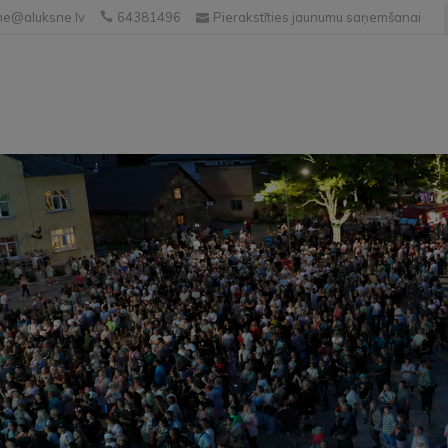
e@aluksne.lv
64381496
Pierakstīties jaunumu saņemšanai