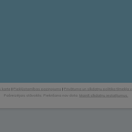
 karte
|
Piekļūstamības paziņojums
|
Privātuma un sīkdatņu politika tīmekļa 
Pašreizējais stāvoklis: Piekrišana nav dota.
Mainīt sīkdatņu iestatījumus.