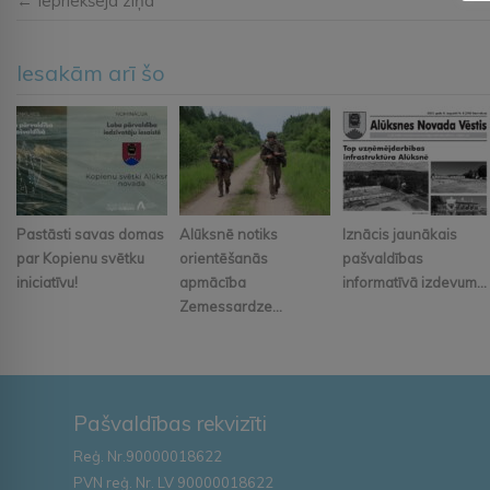
← Iepriekšējā ziņa
Iesakām arī šo
Pastāsti savas domas
Alūksnē notiks
Iznācis jaunākais
par Kopienu svētku
orientēšanās
pašvaldības
iniciatīvu!
apmācība
informatīvā izdevum...
Zemessardze...
Pašvaldības rekvizīti
Reģ. Nr.90000018622
PVN reģ. Nr. LV 90000018622