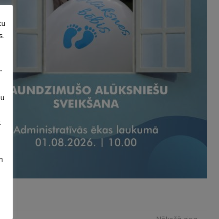
tu
s.
”
su
t
m