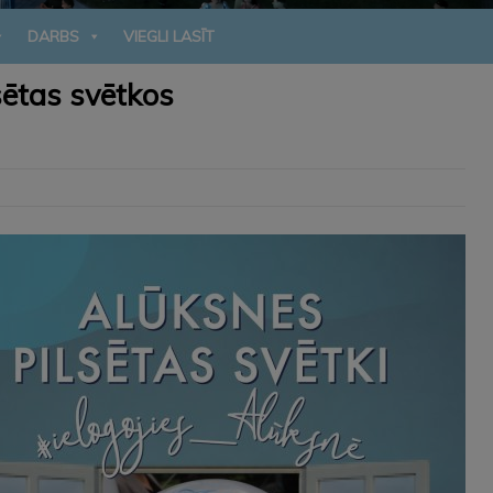
DARBS
VIEGLI LASĪT
sētas svētkos