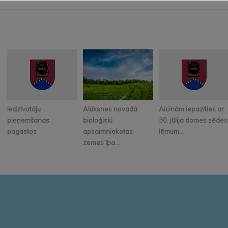
Iedzīvotāju
Alūksnes novadā
Aicinām iepazīties ar
pieņemšanas
bioloģiski
30. jūlija domes sēdes
pagastos
apsaimniekotas
lēmum...
zemes īpa...