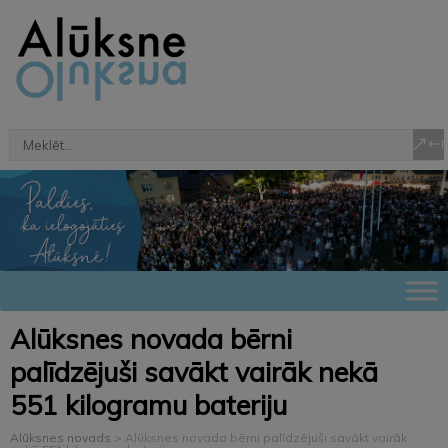
Alūksnes novada bērni
palīdzējuši savākt vairāk nekā
551 kilogramu bateriju
Alūksnes novads
>
Alūksnes novada bērni palīdzējuši savākt vairāk