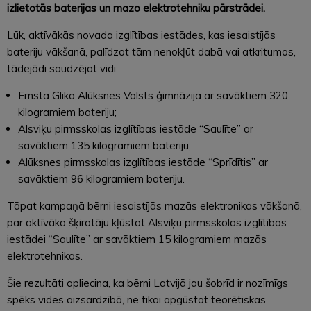
izlietotās baterijas un mazo elektrotehniku pārstrādei.
Lūk, aktīvākās novada izglītības iestādes, kas iesaistījās
bateriju vākšanā, palīdzot tām nenokļūt dabā vai atkritumos,
tādejādi saudzējot vidi:
Ernsta Glika Alūksnes Valsts ģimnāzija ar savāktiem 320
kilogramiem bateriju;
Alsviķu pirmsskolas izglītības iestāde “Saulīte” ar
savāktiem 135 kilogramiem bateriju;
Alūksnes pirmsskolas izglītības iestāde “Sprīdītis” ar
savāktiem 96 kilogramiem bateriju.
Tāpat kampaņā bērni iesaistījās mazās elektronikas vākšanā,
par aktīvāko šķirotāju kļūstot Alsviķu pirmsskolas izglītības
iestādei “Saulīte” ar savāktiem 15 kilogramiem mazās
elektrotehnikas.
Šie rezultāti apliecina, ka bērni Latvijā jau šobrīd ir nozīmīgs
spēks vides aizsardzībā, ne tikai apgūstot teorētiskas