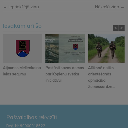
← Iepriekšējā ziņa
Nākošā ziņa →
Iesakām arī šo
<
>
Atjaunos Melleņkalna
Pastāsti savas domas
Alūksnē notiks
ielas segumu
par Kopienu svētku
orientēšanās
iniciatīvu!
apmācība
Zemessardze...
Pašvaldības rekvizīti
Reģ. Nr.90000018622