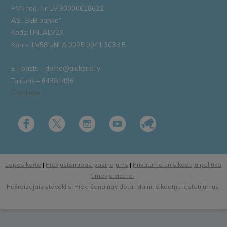
PVN reģ. Nr. LV 90000018622
AS „SEB banka”
Kods: UNLALV2X
Konts: LV58 UNLA 0025 0041 3033 5
E – pasts – dome@aluksne.lv
Tālrunis – 64381496
E-adrese
Lapas karte
|
Piekļūstamības paziņojums
|
Privātuma un sīkdatņu politika
tīmekļa vietnē
|
Pašreizējais stāvoklis: Piekrišana nav dota.
Mainīt sīkdatņu iestatījumus.