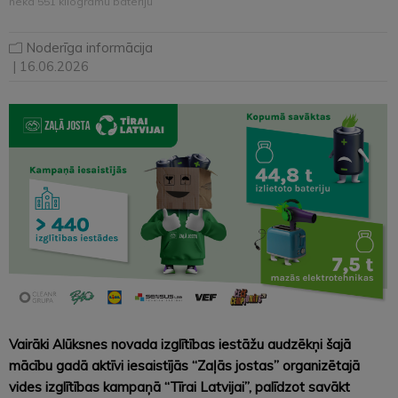
nekā 551 kilogramu bateriju
Noderīga informācija
| 16.06.2026
Vairāki Alūksnes novada izglītības iestāžu audzēkņi šajā
mācību gadā aktīvi iesaistījās “Zaļās jostas” organizētajā
vides izglītības kampaņā “Tīrai Latvijai”, palīdzot savākt