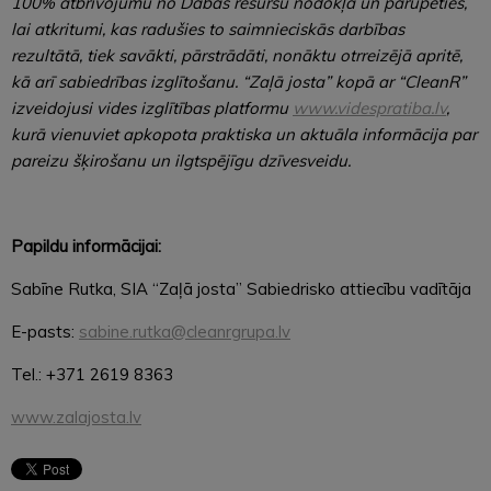
100% atbrīvojumu no Dabas resursu nodokļa un parūpēties,
lai atkritumi, kas radušies to saimnieciskās darbības
rezultātā, tiek savākti, pārstrādāti, nonāktu otrreizējā apritē,
kā arī sabiedrības izglītošanu. “Zaļā josta” kopā ar “CleanR”
izveidojusi vides izglītības platformu
www.videspratiba.lv
,
kurā vienuviet apkopota praktiska un aktuāla informācija par
pareizu šķirošanu un ilgtspējīgu dzīvesveidu.
Papildu informācijai:
Sabīne Rutka, SIA “Zaļā josta” Sabiedrisko attiecību vadītāja
E-pasts:
sabine.rutka@cleanrgrupa.lv
Tel.: +371 2619 8363
www.zalajosta.lv