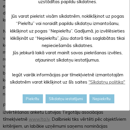
uzstādītas papildu sīkdatnes.
energoefektivitātes, atkritumu apsaimniekošanas, videi
draudzīgu materiālu izmantošanas un citos ilgtspējas
Jūs varat piekrist visām sīkdatnēm, noklikšķinot uz pogas
kritērijos.
“Piekrītu” vai noraidīt papildu sīkdatņu izmantošanu,
klikšķinot uz pogas “Nepiekrītu”. Gadījumā, ja izvēlēsieties
Nominācijas partneri uzsver, ka ilgtspējīga uzņēmējdarbība
klikšķināt uz “Nepiekrītu”, jūsu datorā tiks saglabātas tikai
vairs nav tikai papildu priekšrocība, bet gan būtiska
konkurētspējas un reputācijas sastāvdaļa. Uzņēmumi, kas
nepieciešamās sīkdatnes.
mērķtiecīgi ievieš energoefektīvus risinājumus, samazina
Jūs jebkurā laikā varat mainīt savas piekrišanas izvēles,
resursu patēriņu, atbildīgi apsaimnieko atkritumus un izvēlas
atjauninot sīkdatņu iestatījumus.
videi draudzīgākus materiālus, ne tikai mazina ietekmi uz vidi,
bet arī stiprina klientu un partneru uzticību. Nominācija kalpo
Iegūt vairāk informācijas par tīmekļvietnē izmantotajām
kā iespēja novērtēt šos sasniegumus, izcelt labās prakses
sīkdatnēm varat klikšķinot uz šīs saites
"Sīkdatņu politika"
piemērus un veicināt ilgtspējīgu risinājumu ieviešanu visā
nozarē.
Piekrītu
Sīkdatņu iestatījumi
Nepiekrītu
Pieteikšanās nominācijai notiek, aizpildot elektronisko
izvērtēšanas anketu Latvijas Tirgotāju asociācijas
tīmekļvietnē
www.lta.lv
. Dalībnieki tiks vērtēti pēc objektīviem
kritērijiem, un labākie uzņēmumi saņems nominācijas