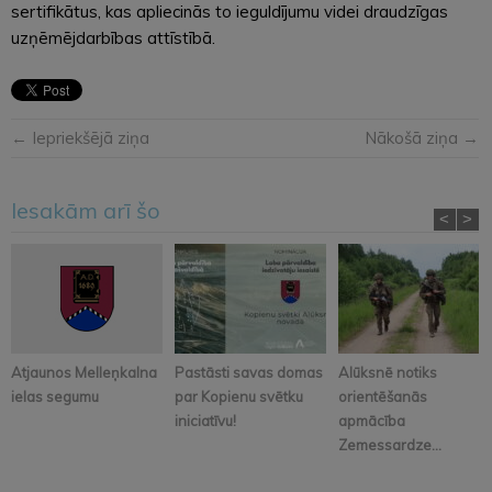
sertifikātus, kas apliecinās to ieguldījumu videi draudzīgas
uzņēmējdarbības attīstībā.
← Iepriekšējā ziņa
Nākošā ziņa →
Iesakām arī šo
<
>
Atjaunos Melleņkalna
Pastāsti savas domas
Alūksnē notiks
ielas segumu
par Kopienu svētku
orientēšanās
iniciatīvu!
apmācība
Zemessardze...