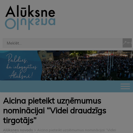
Aicina pieteikt uzņēmumus
nominācijai “Videi draudzīgs
tirgotājs”
Alūksnes novads
>
Aicina pieteikt uzņēmumus nominācijai “Videi