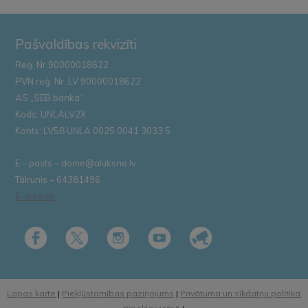
Pašvaldības rekvizīti
Reģ. Nr.90000018622
PVN reģ. Nr. LV 90000018622
AS „SEB banka”
Kods: UNLALV2X
Konts: LV58 UNLA 0025 0041 3033 5
E – pasts – dome@aluksne.lv
Tālrunis – 64381496
E-adrese
Lapas karte
|
Piekļūstamības paziņojums
|
Privātuma un sīkdatņu politika