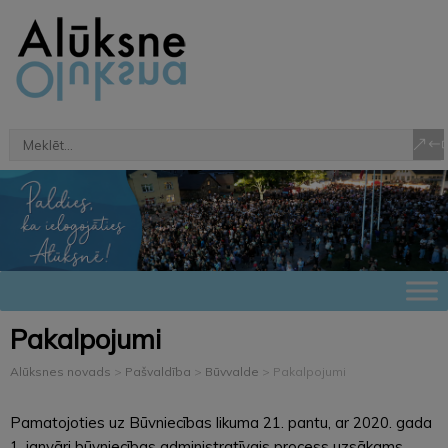
Pakalpojumi
Alūksnes novads
>
Pašvaldība
>
Būvvalde
>
Pakalpojumi
Pamatojoties uz Būvniecības likuma 21. pantu, ar 2020. gada
1. janvāri būvniecības administratīvais process uzsākams