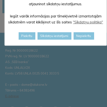
atjauninot sīkdatņu iestatījumus.
Iesniegumi
Iegūt vairāk informācijas par tīmekļvietnē izmantotajām
sīkdatnēm varat klikšķinot uz šīs saites
"Sīkdatņu politika"
Piekrītu
Sīkdatņu iestatījumi
Nepiekrītu
Pašvaldības rekvizīti
Reģ. Nr.90000018622
PVN reģ. Nr. LV 90000018622
AS „SEB banka”
Kods: UNLALV2X
Konts: LV58 UNLA 0025 0041 3033 5
E – pasts – dome@aluksne.lv
Tālrunis – 64381496
E-adrese