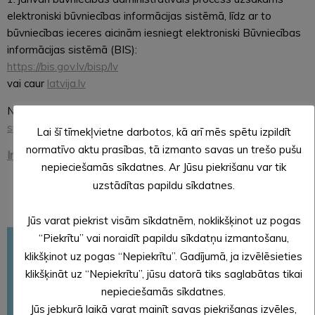
elektroniski būvniecības informācijas sistēmā, līdz ar to
būvniecības ieceres aicinām iesniegt elektroniski Būvniecības
informācijas sistēmā (BIS):
https://bis.gov.lv/bisp/lv
vai caur
latvija.lv
Neskaidrību gadījumā, lūdzam vērsties pie
Būvvaldes
speciālistiem.
Lai šī tīmekļvietne darbotos, kā arī mēs spētu izpildīt
normatīvo aktu prasības, tā izmanto savas un trešo pušu
Informācija par būvvaldes pakalpojumiem
nepieciešamās sīkdatnes. Ar Jūsu piekrišanu var tik
uzstādītas papildu sīkdatnes.
Jūs varat piekrist visām sīkdatnēm, noklikšķinot uz pogas
“Piekrītu” vai noraidīt papildu sīkdatņu izmantošanu,
Būvvalde
klikšķinot uz pogas “Nepiekrītu”. Gadījumā, ja izvēlēsieties
Pirms būvē un atjauno
klikšķināt uz “Nepiekrītu”, jūsu datorā tiks saglabātas tikai
Pakalpojumi
nepieciešamās sīkdatnes.
Jūs jebkurā laikā varat mainīt savas piekrišanas izvēles,
Normatīvie akti