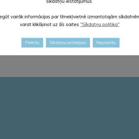
sīkdatņu iestatījumus.
Iegūt vairāk informācijas par tīmekļvietnē izmantotajām sīkdatnē
varat klikšķinot uz šīs saites
"Sīkdatņu politika"
Piekrītu
Sīkdatņu iestatījumi
Nepiekrītu