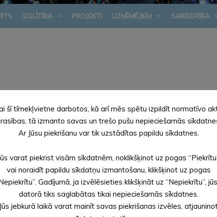
RTS
IZGLĪTĪBA
PROJEKTI
UZŅĒMĒJIEM
SABIEDRĪBA
ai šī tīmekļvietne darbotos, kā arī mēs spētu izpildīt normatīvo ak
 rindā
rasības, tā izmanto savas un trešo pušu nepieciešamās sīkdatne
Ar Jūsu piekrišanu var tik uzstādītas papildu sīkdatnes.
Jūs varat piekrist visām sīkdatnēm, noklikšķinot uz pogas “Piekrītu
tādē
vai noraidīt papildu sīkdatņu izmantošanu, klikšķinot uz pogas
Nepiekrītu”. Gadījumā, ja izvēlēsieties klikšķināt uz “Nepiekrītu”, jū
datorā tiks saglabātas tikai nepieciešamās sīkdatnes.
Jūs jebkurā laikā varat mainīt savas piekrišanas izvēles, atjaunino