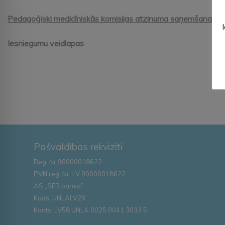
Pedagoģiski medicīniskās komisijas atzinuma saņemšana
Iesniegumu veidlapas
Pašvaldības rekvizīti
Reģ. Nr.90000018622
PVN reģ. Nr. LV 90000018622
AS „SEB banka”
Kods: UNLALV2X
Konts: LV58 UNLA 0025 0041 3033 5