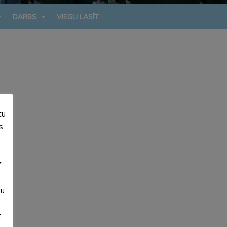
DARBS
VIEGLI LASĪT
tu
s.
”
su
t