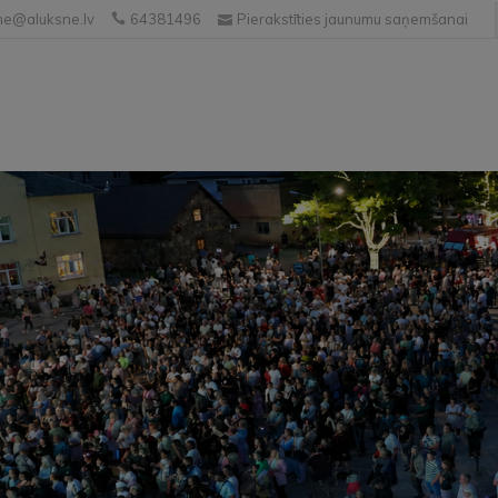
e@aluksne.lv
64381496
Pierakstīties jaunumu saņemšanai