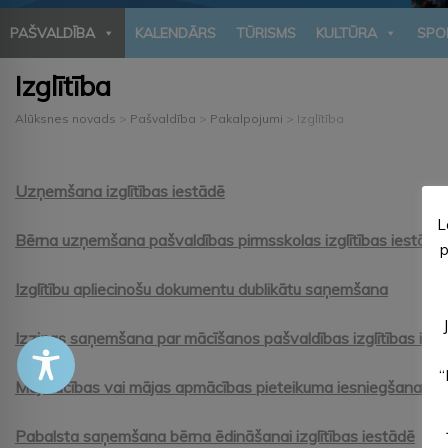
PAŠVALDĪBA
KALENDĀRS
TŪRISMS
KULTŪRA
SPO
Izglītība
Alūksnes novads
>
Pašvaldība
>
Pakalpojumi
>
Izglītība
Uzņemšana izglītības iestādē
L
Bērna uzņemšana pašvaldības pirmsskolas izglītības iestādes
p
Izglītību apliecinošu dokumentu dublikātu saņemšana
Izziņas saņemšana par mācīšanos pašvaldības izglītības ies
“
Mājmācības vai mājas apmācības pieteikuma iesniegšana
Pabalsta saņemšana bērna ēdināšanai izglītības iestādē