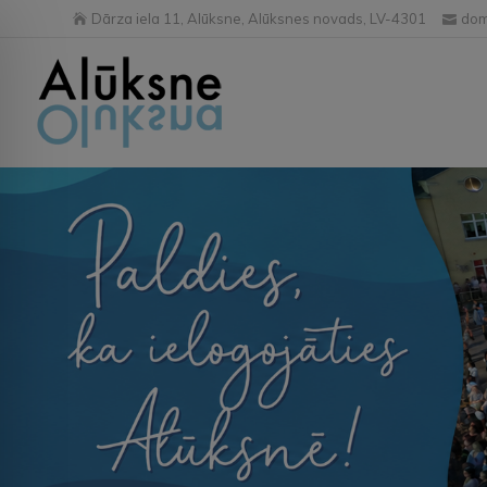
Dārza iela 11, Alūksne, Alūksnes novads, LV-4301
dom