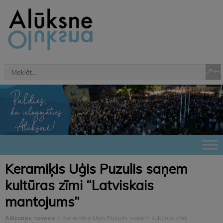
Keramiķis Uģis Puzulis saņem
kultūras zīmi “Latviskais
mantojums”
Alūksnes novads
>
Keramiķis Uģis Puzulis saņem kultūras zīmi