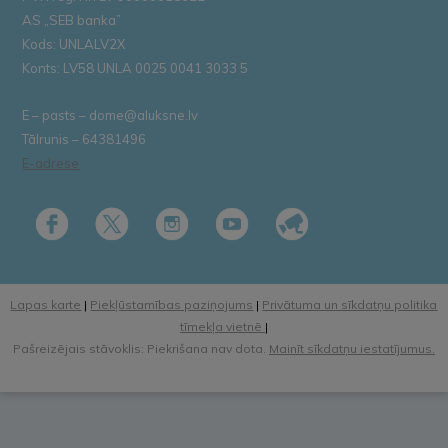
AS „SEB banka”
Kods: UNLALV2X
Konts: LV58 UNLA 0025 0041 3033 5
E – pasts – dome@aluksne.lv
Tālrunis – 64381496
E-adrese
Lapas karte
|
Piekļūstamības paziņojums
|
Privātuma un sīkdatņu politika
tīmekļa vietnē
|
Pašreizējais stāvoklis: Piekrišana nav dota.
Mainīt sīkdatņu iestatījumus.