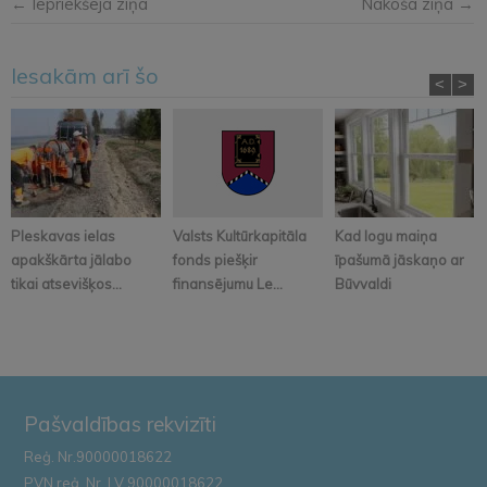
← Iepriekšējā ziņa
Nākošā ziņa →
Iesakām arī šo
<
>
Pleskavas ielas
Valsts Kultūrkapitāla
Kad logu maiņa
apakškārta jālabo
fonds piešķir
īpašumā jāskaņo ar
tikai atsevišķos...
finansējumu Le...
Būvvaldi
Pašvaldības rekvizīti
Reģ. Nr.90000018622
PVN reģ. Nr. LV 90000018622