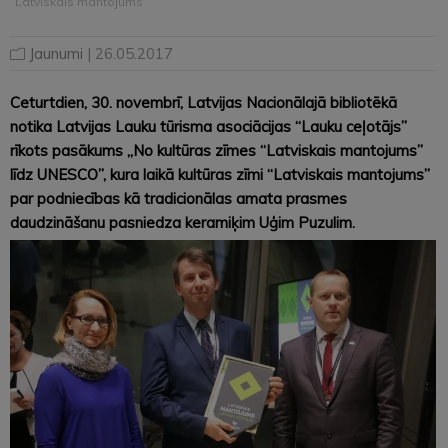
“Latviskais mantojums”
Jaunumi
| 26.05.2017
Ceturtdien, 30. novembrī, Latvijas Nacionālajā bibliotēkā
notika
Latvijas Lauku tūrisma asociācijas “Lauku ceļotājs”
rīkots pasākums
„No kultūras zīmes “Latviskais mantojums”
līdz UNESCO”, kura laikā kultūras zīmi “Latviskais mantojums”
par podniecības kā tradicionālas amata prasmes
daudzināšanu pasniedza keramiķim Uģim Puzulim.