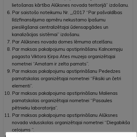
lietošanas kārtība Alūksnes novada teritorijā” izdošanu.
Par saistošo noteikumu Nr. _/2017 “Par pašvaldības
līdzfinansējuma apmēru nekustamo īpašumu
pieslēgšanai centralizētajai ūdensapgādes un
kanalizācijas sistēmai” izdošanu.
Par Alūksnes novada domes lēmuma atcelšanu.
Par maksas pakalpojumu apstiprināšanu Kalncempju
pagasta Viktora Ķirpa Ates muzeja organizētajai
nometnei “Amatam ir zelta pamats”.
Par maksas pakalpojumu apstiprināšanu Pededzes
pamatskolas organizētajai nometnei “Fiksiki un četri
elementi”.
Par maksas pakalpojuma apstiprināšanu Malienas
pamatskolas organizētajai nometnei “Pasaules
pētnieku laboratorija”.
Par maksas pakalpojuma apstiprināšanu Alūksnes
novada vidusskolas organizētajai nometnei “Diegabikša
ceļojums ”.