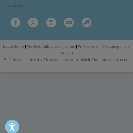
E-adrese
Lapas karte
|
Piekļūstamības paziņojums
|
Privātuma un sīkdatņu politika
tīmekļa vietnē
|
Pašreizējais stāvoklis: Piekrišana nav dota.
Mainīt sīkdatņu iestatījumus.