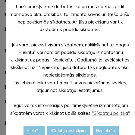
Par maksas pakalpojumu apstiprināšanu Bejas
Lai šī tīmekļvietne darbotos, kā arī mēs spētu izpildīt
pamatskolas organizētajai nometnei “Raibā nedēļa”.
normatīvo aktu prasības, tā izmanto savas un trešo pušu
Par pakalpojumu maksas apstiprināšanu Alūksnes
Bērnu un jauniešu centra sniegtajiem pakalpojumiem.
nepieciešamās sīkdatnes. Ar Jūsu piekrišanu var tik
Par pakalpojumu maksas apstiprināšanu Alūksnes
uzstādītas papildu sīkdatnes.
pilsētas Bērnu un jaunatnes sporta skolas sniegtajiem
pakalpojumiem.
Jūs varat piekrist visām sīkdatnēm, noklikšķinot uz pogas
Par maksas pakalpojumu apstiprināšanu Alūksnes
“Piekrītu” vai noraidīt papildu sīkdatņu izmantošanu,
Mākslas skolas organizētajai mācību ekskursijai plenēra
klikšķinot uz pogas “Nepiekrītu”. Gadījumā, ja izvēlēsieties
ietvaros.
klikšķināt uz “Nepiekrītu”, jūsu datorā tiks saglabātas tikai
Par dalības maksu velobraucienam „Līkloči papardēs
nepieciešamās sīkdatnes.
2017”.
Jūs jebkurā laikā varat mainīt savas piekrišanas izvēles,
Par Alūksnes novada pašvaldības 2016. gada
atjauninot sīkdatņu iestatījumus.
konsolidētā budžeta izpildes apstiprināšanu.
Par grozījumiem Alūksnes novada domes 22.12.2016.
Iegūt vairāk informācijas par tīmekļvietnē izmantotajām
lēmumā Nr.435 „Par amata vietām un atlīdzību
sīkdatnēm varat klikšķinot uz šīs saites
"Sīkdatņu politika"
Alūksnes novada pašvaldībā”.
Par Alūksnes novada attīstības programmas
2011.-2017. Investīciju plāna 2015.-2017. gadam
Piekrītu
Sīkdatņu iestatījumi
Nepiekrītu