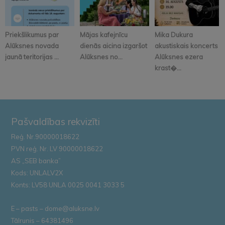
Priekšlikumus par
Mājas kafejnīcu
Mika Dukura
Alūksnes novada
dienās aicina izgaršot
akustiskais koncerts
jaunā teritorijas ...
Alūksnes no...
Alūksnes ezera
krast�...
Pašvaldības rekvizīti
Reģ. Nr.90000018622
PVN reģ. Nr. LV 90000018622
AS „SEB banka”
Kods: UNLALV2X
Konts: LV58 UNLA 0025 0041 3033 5
E – pasts – dome@aluksne.lv
Tālrunis – 64381496