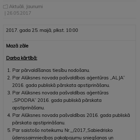
Aktuāli
,
Jaunumi
| 26.05.2017
2017. gada 25. maijā, plkst. 10:00
Mazā zāle
Darba kārtībā:
Par pārvaldīšanas tiesību nodošanu.
Par Alūksnes novada pašvaldības aģentūras „ALJA”
2016. gada publiskā pārskata apstiprināšanu.
Par Alūksnes novada pašvaldības aģentūras
„SPODRA” 2016. gada publiskā pārskata
apstiprināšanu.
Par Alūksnes novada pašvaldības 2016. gada publiskā
pārskata apstiprināšanu.
Par saistošo noteikumu Nr._/2017„Sabiedrisko
ūdenssaimniecības pakalpojumu sniegšanas un