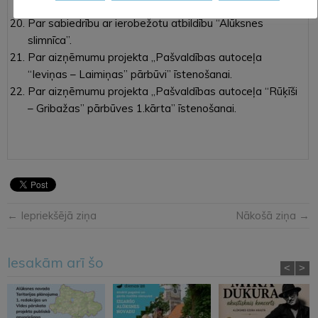
aktualizēšanu.
Par sabiedrību ar ierobežotu atbildību “Alūksnes
slimnīca”.
Par aizņēmumu projekta „Pašvaldības autoceļa
“Ieviņas – Laimiņas” pārbūvi” īstenošanai.
Par aizņēmumu projekta „Pašvaldības autoceļa “Rūķīši
– Gribažas” pārbūves 1.kārta” īstenošanai.
← Iepriekšējā ziņa
Nākošā ziņa →
Iesakām arī šo
<
>