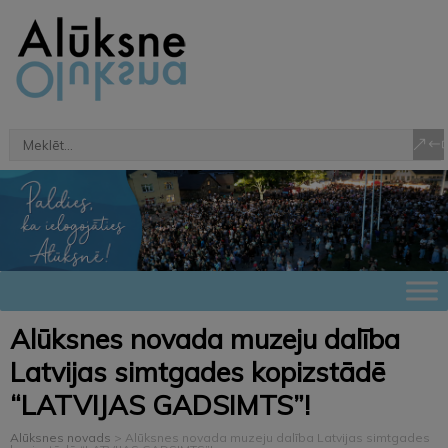
Alūksnes novada muzeju dalība
Latvijas simtgades kopizstādē
“LATVIJAS GADSIMTS”!
Alūksnes novads
>
Alūksnes novada muzeju dalība Latvijas simtgades