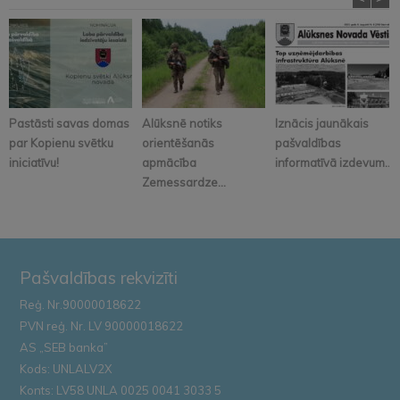
Pastāsti savas domas
Alūksnē notiks
Iznācis jaunākais
par Kopienu svētku
orientēšanās
pašvaldības
iniciatīvu!
apmācība
informatīvā izdevum...
Zemessardze...
Pašvaldības rekvizīti
Reģ. Nr.90000018622
PVN reģ. Nr. LV 90000018622
AS „SEB banka”
Kods: UNLALV2X
Konts: LV58 UNLA 0025 0041 3033 5