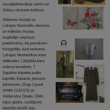
novadpētniecības centrs un
Zeltiņu vēstures krātuve.
Alūksnes muzejs uz
Latvijas Nacionālo vēstures
un mākslas muzeju
nogādājis septiņus
priekšmetus, kā piemēram:
fotogrāfiju, kurā redzams
Latvijas Neatkarības kara
dalībnieks, Lāčplēša kara
ordeņa kavalieris, 7.
Siguldas kājnieku pulka
kaprālis Eduards Jansons-
Johansons, 20.gs.1.pusē
(ANM-1242/23) un
Voldemāra Čibala, 1940.-
tajos gados, izsūtījumā
darināto krūzīti, kas