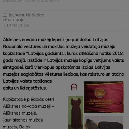
kopizstādē “LATVIJAS GADSIMTS”!
Jaunumi
,
Noderīga
informācija
| 12.01.2018
Alūksnes novada muzeji lepni ziņo par dalību Latvijas
Nacionālā vēstures un mākslas muzeja veidotajā muzeju
kopizstādē “Latvijas gadsimts”, kuras atklāšana notiks 2018.
gada maijā. Izstāde ir Latvijas muzeju kopīgs veltījums valsts
simtgadei, kurā vienkopus apskatāmas izcilas Latvijas
muzejos saglabātas vēstures liecības, kas raksturo un ataino
Latvijas valsts tapšanas
gaitu un likteņstāstus.
Kopizstādē piedalās četri
Alūksnes novada muzeji –
Alūksnes muzejs,
Jaunlaicenes muižas
muzejs, Bejas