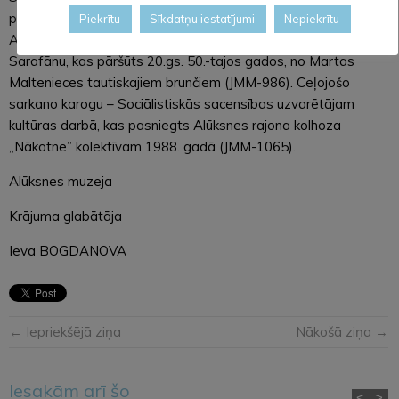
priekšmetus – galošu pāri, kuras izgatavojis un valkājis
Piekrītu
Sīkdatņu iestatījumi
Nepiekrītu
Alfrēds Siliņš, kas šūtas no riepu gumijas (JMM-177/1-2).
Sarafānu, kas pāršūts 20.gs. 50.-tajos gados, no Martas
Maltenieces tautiskajiem brunčiem (JMM-986). Ceļojošo
sarkano karogu – Sociālistiskās sacensības uzvarētājam
kultūras darbā, kas pasniegts Alūksnes rajona kolhoza
„Nākotne” kolektīvam 1988. gadā (JMM-1065).
Alūksnes muzeja
Krājuma glabātāja
Ieva BOGDANOVA
← Iepriekšējā ziņa
Nākošā ziņa →
Iesakām arī šo
<
>