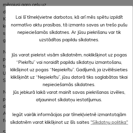
mērojusi garo ceļu uz
dzimteni Latviju, pie viņa dēla Anša Alūksnē (ANM- 16223).
Lai šī tīmekļvietne darbotos, kā arī mēs spētu izpildīt
Kopizstādē varēs apskatīt arī piecas digitālās fotokopijas,
normatīvo aktu prasības, tā izmanto savas un trešo pušu
kurās atainoti nozīmīgi notikumi Alūksnes sabiedriskajā dzīvē,
nepieciešamās sīkdatnes. Ar Jūsu piekrišanu var tik
sporta un atpūtas pasākumos, 1960.-tajos un 1970.-tajos
uzstādītas papildu sīkdatnes.
gados.
No Bejas novadpētniecības centra ir deponēts viens
Jūs varat piekrist visām sīkdatnēm, noklikšķinot uz pogas
priekšmets – 1930.-tajos gados austs dvielis ar izšūtiem
“Piekrītu” vai noraidīt papildu sīkdatņu izmantošanu,
tautiskiem ornamentiem, kuru izšuvusi Hermīne Anne
klikšķinot uz pogas “Nepiekrītu”. Gadījumā, ja izvēlēsieties
Upeniece kā veltījumu Aizsargu organizācijas biedram Ērikam
klikšķināt uz “Nepiekrītu”, jūsu datorā tiks saglabātas tikai
Skujam (ANM BA-956).
nepieciešamās sīkdatnes.
No Zeltiņu vēstures krātuves izstādē varēs aplūkot divus
Jūs jebkurā laikā varat mainīt savas piekrišanas izvēles,
priekšmetus – portfeli ar iegravētu apsveikumu dzimšanas
atjauninot sīkdatņu iestatījumus.
dienā, 1976.g. (ZeKr-00454) un 1920.-30.-to gadu Latvijas
Aizsargu organizācijas sieviešu nodaļas Aizsardžu
Iegūt vairāk informācijas par tīmekļvietnē izmantotajām
formastērpu (ZeKr-00152).
sīkdatnēm varat klikšķinot uz šīs saites
"Sīkdatņu politika"
Savukārt Jaunlaicenes muižas muzejs nodevis trīs