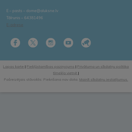
E – pasts – dome@aluksne.lv
Tālrunis – 64381496
E-adrese
Lapas karte
|
Piekļūstamības paziņojums
|
Privātuma un sīkdatņu politika
tīmekļa vietnē
|
Pašreizējais stāvoklis: Piekrišana nav dota.
Mainīt sīkdatņu iestatījumus.