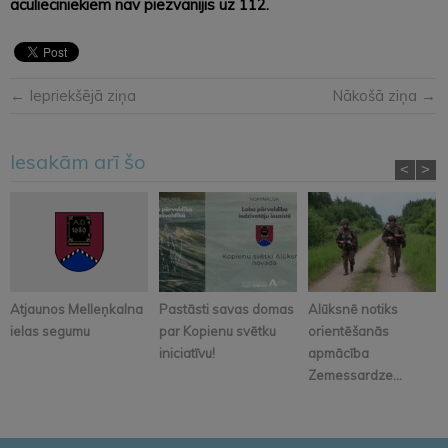
aculieciniekiem nav piezvanījis uz 112.
← Iepriekšējā ziņa
Nākošā ziņa →
Iesakām arī šo
<
>
Atjaunos Melleņkalna
Pastāsti savas domas
Alūksnē notiks
ielas segumu
par Kopienu svētku
orientēšanās
iniciatīvu!
apmācība
Zemessardze...