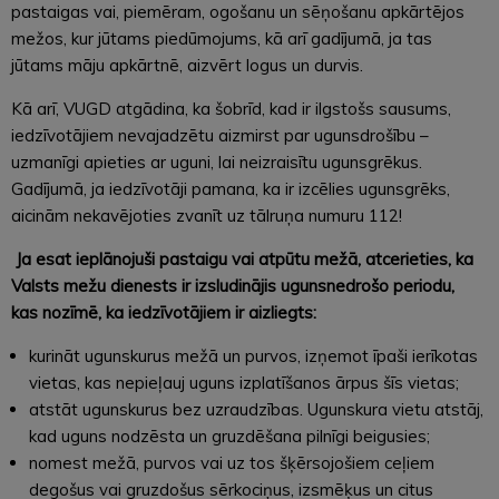
pastaigas vai, piemēram, ogošanu un sēņošanu apkārtējos
mežos, kur jūtams piedūmojums, kā arī gadījumā, ja tas
jūtams māju apkārtnē, aizvērt logus un durvis.
Kā arī, VUGD atgādina, ka šobrīd, kad ir ilgstošs sausums,
iedzīvotājiem nevajadzētu aizmirst par ugunsdrošību –
uzmanīgi apieties ar uguni, lai neizraisītu ugunsgrēkus.
Gadījumā, ja iedzīvotāji pamana, ka ir izcēlies ugunsgrēks,
aicinām nekavējoties zvanīt uz tālruņa numuru 112!
Ja esat ieplānojuši pastaigu vai atpūtu mežā, atcerieties, ka
Valsts mežu dienests ir izsludinājis ugunsnedrošo periodu,
kas nozīmē, ka iedzīvotājiem ir aizliegts:
kurināt ugunskurus mežā un purvos, izņemot īpaši ierīkotas
vietas, kas nepieļauj uguns izplatīšanos ārpus šīs vietas;
atstāt ugunskurus bez uzraudzības. Ugunskura vietu atstāj,
kad uguns nodzēsta un gruzdēšana pilnīgi beigusies;
nomest mežā, purvos vai uz tos šķērsojošiem ceļiem
degošus vai gruzdošus sērkociņus, izsmēķus un citus