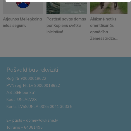
Atjaunos Melleņkalna
Pastāsti savas domas
Alūksnē notiks
ielas segumu
par Kopienu svētku
orientēšanās
iniciatīvu!
apmācība
Zemessardze...
Pašvaldības rekvizīti
Reģ. Nr.90000018622
PVN reģ. Nr. LV 90000018622
AS „SEB banka”
Kods: UNLALV2X
Konts: LV58 UNLA 0025 0041 3033 5
E – pasts – dome@aluksne.lv
Tālrunis – 64381496