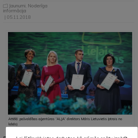
Jaunumi
,
Noderīga
informācija
| 05.11.2018
Attēlā: pašvaldības aģentūras “ALJA” direktors Māris Lietuvietis (otrais no
labās)