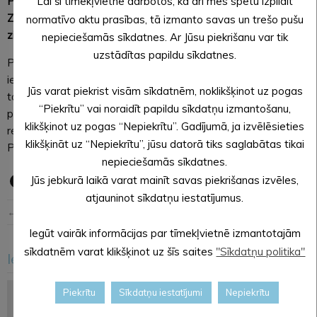
Piektdien, 2. novembrī, pašvaldības aģentūra “ALJA” saņēma
Lai šī tīmekļvietne darbotos, kā arī mēs spētu izpildīt
Zemkopības ministrijas pateicības rakstu Gada balvas
normatīvo aktu prasības, tā izmanto savas un trešo pušu
zivsaimniecībā “Lielais loms 2018” pasniegšanas ceremonijā.
nepieciešamās sīkdatnes. Ar Jūsu piekrišanu var tik
uzstādītas papildu sīkdatnes.
Pateicības rakstā teikts: “Mēs augstu novērtējam jūsu
ieguldījumu zivsaimniecības nozares un līdz ar to arī Latvijas
Jūs varat piekrist visām sīkdatnēm, noklikšķinot uz pogas
tautsaimniecības attīstības veicināšanā. Jūs esat labais
“Piekrītu” vai noraidīt papildu sīkdatņu izmantošanu,
piemērs visiem citiem saimniekošanas mākslā un labu
klikšķinot uz pogas “Nepiekrītu”. Gadījumā, ja izvēlēsieties
rezultātu sasniegšanā. Jūsu darbs mūs priecē un gandarī.
klikšķināt uz “Nepiekrītu”, jūsu datorā tiks saglabātas tikai
Paldies jums par to!”
nepieciešamās sīkdatnes.
Jūs jebkurā laikā varat mainīt savas piekrišanas izvēles,
atjauninot sīkdatņu iestatījumus.
← Iepriekšējā ziņa
Nākošā ziņa →
Iegūt vairāk informācijas par tīmekļvietnē izmantotajām
sīkdatnēm varat klikšķinot uz šīs saites
"Sīkdatņu politika"
Iesakām arī šo
<
>
Piekrītu
Sīkdatņu iestatījumi
Nepiekrītu