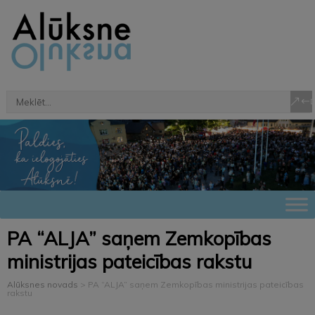
PA “ALJA” saņem Zemkopības
ministrijas pateicības rakstu
Alūksnes novads
>
PA “ALJA” saņem Zemkopības ministrijas pateicības
rakstu